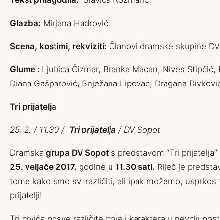
Tekst prilagodila:
Slavica Rožmarić
Glazba:
Mirjana Hadrović
Scena, kostimi, rekviziti:
Članovi dramske skupine DV
Glume :
Ljubica Čizmar, Branka Macan, Nives Stipčić,
Diana Gašparović, Snježana Lipovac, Dragana Divković
Tri prijatelja
25. 2. / 11.30 /
Tri prijatelja
/ DV Sopot
Dramska
grupa DV Sopot
s predstavom “Tri prijatelja”
25. veljače 2017.
godine u
11.30 sati.
Riječ je predsta
tome kako smo svi različiti, ali ipak možemo, usprkos 
prijatelji!
Tri crvića posve različite boje i karaktera u nevolji postaj