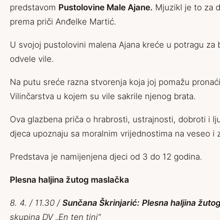
predstavom
Pustolovine Male Ajane.
Mjuzikl je to za d
prema priči Anđelke Martić.
U svojoj pustolovini malena Ajana kreće u potragu za
odvele vile.
Na putu sreće razna stvorenja koja joj pomažu pronać
Vilinčarstva u kojem su vile sakrile njenog brata.
Ova glazbena priča o hrabrosti, ustrajnosti, dobroti i lju
djeca upoznaju sa moralnim vrijednostima na veseo i 
Predstava je namijenjena djeci od 3 do 12 godina.
Plesna haljina žutog maslačka
8. 4. / 11.30 /
Sunčana Škrinjarić:
Plesna haljina žut
skupina DV „En ten tini“