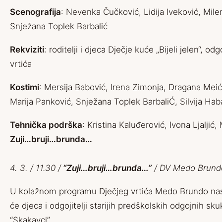
Scenografija
: Nevenka Čučković, Lidija Iveković, Mile
Snježana Toplek Barbalić
Rekviziti
: roditelji i djeca Dječje kuće „Bijeli jelen“, odgo
vrtića
Kostimi
: Mersija Babović, Irena Zimonja, Dragana Meić
Marija Panković, Snježana Toplek BarbaliĆ, Silvija Hab
Tehnička podrška
: Kristina Kaluđerović, Ivona Ljaljić
Zuji…bruji…brunda…
4. 3. / 11.30 /
“Zuji…bruji…brunda…”
/ DV Medo Brund
U kolažnom programu Dječjeg vrtića Medo Brundo nas
će djeca i odgojitelji starijih predškolskih odgojnih sku
“Skakavci”.