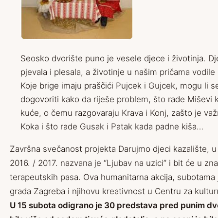
Seosko dvorište puno je vesele djece i životinja. Dje
pjevala i plesala, a životinje u našim pričama vodil
Koje brige imaju praščići Pujcek i Gujcek, mogu li s
dogovoriti kako da riješe problem, što rade Mišev
kuće, o čemu razgovaraju Krava i Konj, zašto je važ
Koka i što rade Gusak i Patak kada padne kiša…
Završna svečanost projekta Darujmo djeci kazalište, 
2016. / 2017. nazvana je “Ljubav na uzici” i bit će u zn
terapeutskih pasa. Ova humanitarna akcija, subotama j
grada Zagreba i njihovu kreativnost u Centru za kultur
U 15 subota odigrano je 30 predstava pred punim dv