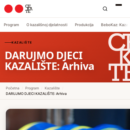
Program
O kazališnoj djelatnosti
Produkcija
BeboKaz: Kazali
KAZALIŠTE
DARUJMO DJECI
KAZALIŠTE: Arhiva
Početna
/
Program
/
Kazalište
/
DARUJMO DJECI KAZALIŠTE: Arhiva