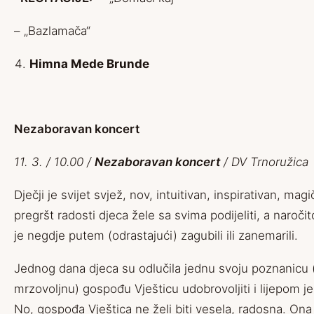
– „Bazlamača“
Himna Mede Brunde
Nezaboravan koncert
11. 3. / 10.00 /
Nezaboravan koncert
/ DV Trnoružica
Dječji je svijet svjež, nov, intuitivan, inspirativan, mag
pregršt radosti djeca žele sa svima podijeliti, a naroči
je negdje putem (odrastajući) zagubili ili zanemarili.
Jednog dana djeca su odlučila jednu svoju poznanicu (
mrzovoljnu) gospođu Vješticu udobrovoljiti i lijepom je
No, gospođa Vještica ne želi biti vesela, radosna. Ona ba