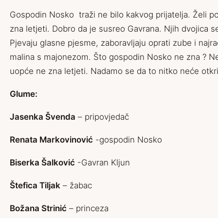
Gospodin Nosko traži ne bilo kakvog prijatelja. Želi 
zna letjeti. Dobro da je susreo Gavrana. Njih dvojica s
Pjevaju glasne pjesme, zaboravljaju oprati zube i najra
malina s majonezom. Što gospodin Nosko ne zna ? Ne
uopće ne zna letjeti. Nadamo se da to nitko neće otkr
Glume:
Jasenka Švenda
– pripovjedač
Renata Markovinović
-gospodin Nosko
Biserka Šalković
-Gavran Kljun
Štefica Tiljak
– žabac
Božana Strinić
– princeza