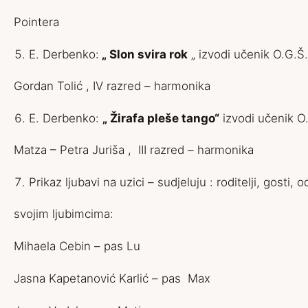
Pointera
E. Derbenko:
„ Slon svira rok
„ izvodi učenik O.G.Š
Gordan Tolić , IV razred – harmonika
E. Derbenko:
„ Žirafa pleše tango“
izvodi učenik O
Matza – Petra Juriša , III razred – harmonika
Prikaz ljubavi na uzici – sudjeluju : roditelji, gosti, o
svojim ljubimcima:
Mihaela Cebin – pas Lu
Jasna Kapetanović Karlić – pas Max