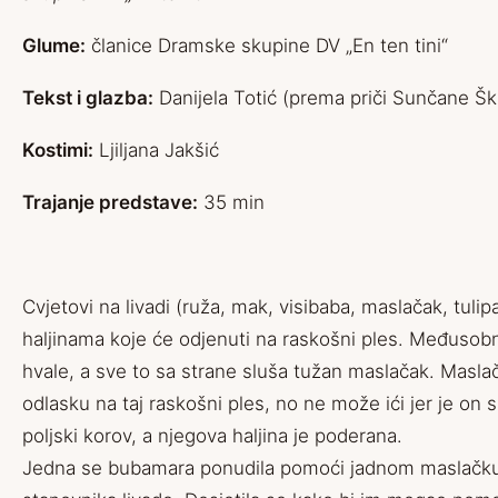
Glume:
članice Dramske skupine DV „En ten tini“
Tekst i glazba:
Danijela Totić (prema priči Sunčane Škr
Kostimi:
Ljiljana Jakšić
Trajanje predstave:
35 min
Cvjetovi na livadi (ruža, mak, visibaba, maslačak, tuli
haljinama koje će odjenuti na raskošni ples. Međuso
hvale, a sve to sa strane sluša tužan maslačak. Masl
odlasku na taj raskošni ples, no ne može ići jer je on
poljski korov, a njegova haljina je poderana.
Jedna se bubamara ponudila pomoći jadnom maslačku 