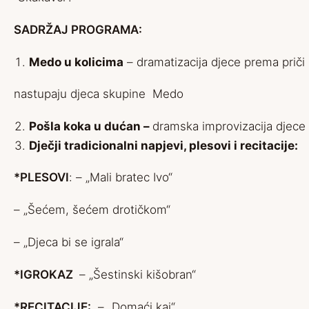
SADRŽAJ PROGRAMA:
Medo u kolicima
– dramatizacija djece prema priči 
nastupaju djeca skupine Medo
Pošla koka u dućan –
dramska improvizacija djece
Dječji tradicionalni napjevi, plesovi i recitacije:
*PLESOVI
: – „Mali bratec Ivo“
– „Šećem, šećem drotičkom“
– „Djeca bi se igrala“
*IGROKAZ
– „Šestinski kišobran“
*RECITACIJE:
– „Domaći kaj“