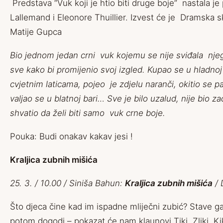
Predstava “Vuk koji je htio biti druge boje” nastala je
Lallemand i Eleonore Thuillier. Izvest će je Dramska s
Matije Gupca
Bio jednom jedan crni vuk kojemu se nije sviđala njeg
sve kako bi promijenio svoj izgled. Kupao se u hladno
cvjetnim laticama, pojeo je zdjelu naranči, okitio se 
valjao se u blatnoj bari… Sve je bilo uzalud, nije bio za
shvatio da želi biti samo vuk crne boje.
Pouka: Budi onakav kakav jesi !
Kraljica zubnih mišića
25. 3. / 10.00 / Siniša Bahun:
Kraljica zubnih mišića
/ 
Što djeca čine kad im ispadne mliječni zubić? Stave ga
potom dogodi – pokazat će nam klaunovi Tiki, Zliki, Kiki