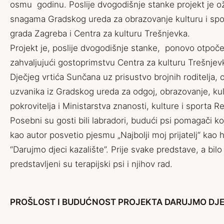
osmu godinu. Poslije dvogodišnje stanke projekt je ož
snagama Gradskog ureda za obrazovanje kulturu i sport
grada Zagreba i Centra za kulturu Trešnjevka.
Projekt je, poslije dvogodišnje stanke, ponovo otpoče
zahvaljujući gostoprimstvu Centra za kulturu Trešnje
Dječjeg vrtića Sunčana uz prisustvo brojnih roditelja, o
uzvanika iz Gradskog ureda za odgoj, obrazovanje, kul
pokrovitelja i Ministarstva znanosti, kulture i sporta 
Posebni su gosti bili labradori, budući psi pomagači k
kao autor posvetio pjesmu „Najbolji moj prijatelj“ kao
“Darujmo djeci kazalište”. Prije svake predstave, a bilo
predstavljeni su terapijski psi i njihov rad.
PROŠLOST I BUDUĆNOST PROJEKTA DARUJMO DJE