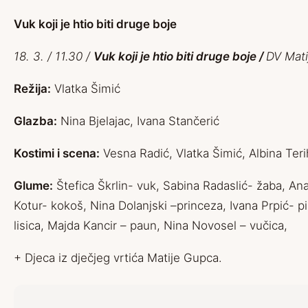
Vuk koji je htio biti druge boje
18. 3. / 11.30 /
Vuk koji je htio biti druge boje /
DV Mat
Režija:
Vlatka Šimić
Glazba:
Nina Bjelajac, Ivana Stančerić
Kostimi i scena:
Vesna Radić, Vlatka Šimić, Albina Teri
Glume:
Štefica Škrlin- vuk, Sabina Radaslić- žaba, Ana
Kotur- kokoš, Nina Dolanjski –princeza, Ivana Prpić- pi
lisica, Majda Kancir – paun, Nina Novosel – vučica,
+ Djeca iz dječjeg vrtića Matije Gupca.