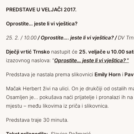
PREDSTAVE U VELJAČI 2017.
Oprostite… jeste li vi vještica?
25. 2. / 10.00
/ Oprostite…. jeste li vi vještica? /
DV Trn
Dječji vrtić Trnsko
nastupit će
25. veljače u 10.00 sat
izazovnog naslova: “
Oprostite… jeste li vi vještica?
“
Predstava je nastala prema slikovnici
Emily Horn
i
Pav
Mačak Herbert živi na ulici. On je drukčiji od ostalih ma
Osamljen je… pokušava naći prijatelje i pronalazi ih 
mjestu – među likovima iz priča i slikovnica.
Predstava traje 30 minuta.