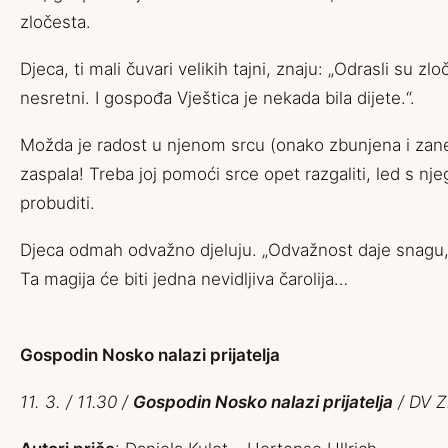
zločesta.
Djeca, ti mali čuvari velikih tajni, znaju: „Odrasli su z
nesretni. I gospođa Vještica je nekada bila dijete.“.
Možda je radost u njenom srcu (onako zbunjena i za
zaspala! Treba joj pomoći srce opet razgaliti, led s njeg
probuditi.
Djeca odmah odvažno djeluju. „Odvažnost daje snagu, g
Ta magija će biti jedna nevidljiva čarolija…
Gospodin Nosko nalazi prijatelja
11. 3. / 11.30 /
Gospodin Nosko nalazi prijatelja
/ DV Z