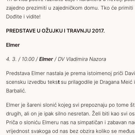
zajedno prezimiti u zajedničkom domu. Tko će primiti
Dođite i vidite!
PREDSTAVE U OŽUJKU I TRAVNJU 2017.
Elmer
4. 3. / 10.00 /
Elmer
/ DV Vladimira Nazora
Predstava Elmer nastala je prema istoimenoj priči Da
scensku izvedbu teks
t
su prilagodile je Dragana Meić
Barbalić.
Elmer je šareni slonić kojeg svi prepoznaju po tome što
drugih, ali on je ipak silno nesretan. Želi biti kao svi os
Priča o sloniću Elmeru nas na simpatičan i zabavan na
vrijednost svakoga od nas bez obzira koliko se međus