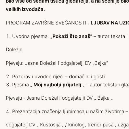
bilo više od sedam tisuća gledatelja, a na sceni je bilo
velikih izvođača.
PROGRAM ZAVRŠNE SVEČANOSTI
„ LJUBAV NA UZICI 
Uvodna pjesma:
„Pokaži što znaš“
– autor teksta i
Doležal
Pjevaju: Jasna Doležal i odgajatelji DV „Bajka“
Pozdrav i uvodne riječi – domaćini i gosti
Pjesma
„ Moj najbolji prijatelj „
– autor teksta i gl
Pjevaju : Jasna Doležal i odgajatelji DV „ Bajka „
Prezentacija značenja ljubimaca u našim životima – K
odgajatelj DV „ Kustošija „ / kinolog, trener pasa , uzg