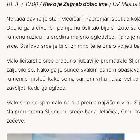
18. 3. / 10.00 /
Kako je Zagreb dobio ime
/ DV Milana
Nekada davno je stari Medičar i Paprenjar ispekao kola
Obojio ga u crveno i po njemu oslikao bijele i žute šare
rumenu ružicu i u sredinu maleno ogledalce. Tako je na
srce. Štefovo srce je bilo iznimno te je znalo voljeti ba
Malo licitarsko srce prepuno ljubavi je promatralo Sljem
zaljubilo se. Kako ga je sunce svakim danom obasjavalo
rumenilo misleći kako se na samom vrhu nalazi veliko 
zavoljeti kada ga ugleda.
Malo srce se spremalo na put prema najvišem vrhu S
Na putu prema Sljemenu sreće bana Jelačića, Crnu kral
zečeve.