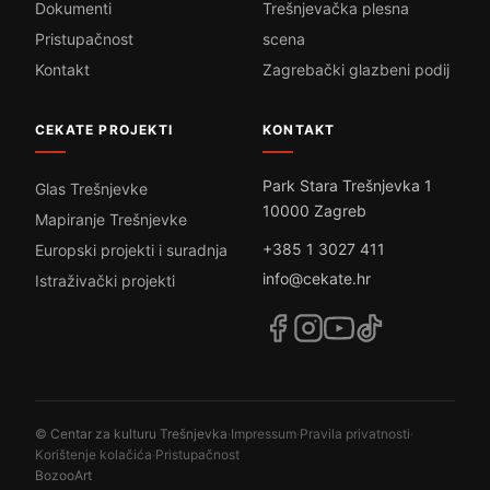
Dokumenti
Trešnjevačka plesna
Pristupačnost
scena
Kontakt
Zagrebački glazbeni podij
CEKATE PROJEKTI
KONTAKT
Park Stara Trešnjevka 1
Glas Trešnjevke
10000 Zagreb
Mapiranje Trešnjevke
+385 1 3027 411
Europski projekti i suradnja
info@cekate.hr
Istraživački projekti
© Centar za kulturu Trešnjevka
·
Impressum
·
Pravila privatnosti
·
Korištenje kolačića
·
Pristupačnost
BozooArt