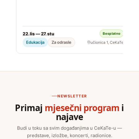
22. lis — 27. stu
Besplatno
S
Edukacija
Za odrasle
učionica 1, CeKaTe
NEWSLETTER
Primaj
mjesečni program
i
najave
Budi u toku sa svim događanjima u CeKaTe-u —
predstave, izložbe, koncerti, radionice.