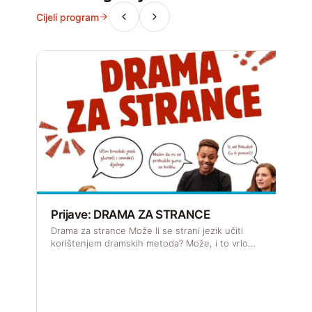
Cijeli program
Prijave: DRAMA ZA STRANCE
R
Drama za strance Može li se strani jezik učiti
J
korištenjem dramskih metoda? Može, i to vrlo…
s
