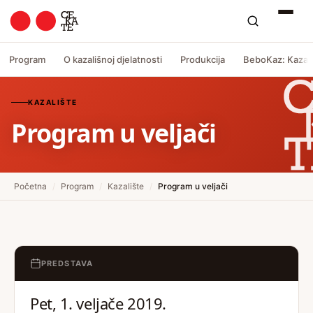
Program
O kazališnoj djelatnosti
Produkcija
BeboKaz: Kazali
KAZALIŠTE
Program u veljači
Početna
/
Program
/
Kazalište
/
Program u veljači
PREDSTAVA
Pet, 1. veljače 2019.