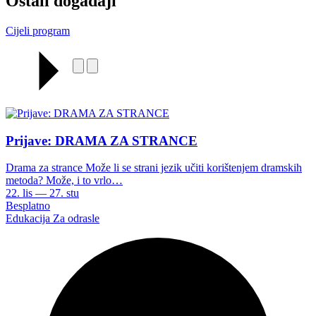
Ostali događaji
Cijeli program
Prijave: DRAMA ZA STRANCE
Drama za strance Može li se strani jezik učiti korištenjem dramskih
metoda? Može, i to vrlo…
22. lis — 27. stu
Besplatno
Edukacija
Za odrasle