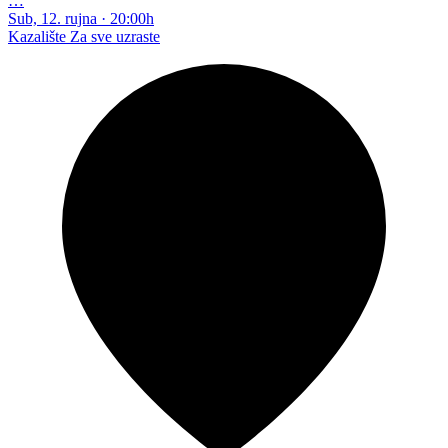
…
Sub, 12. rujna
·
20:00h
Kazalište
Za sve uzraste