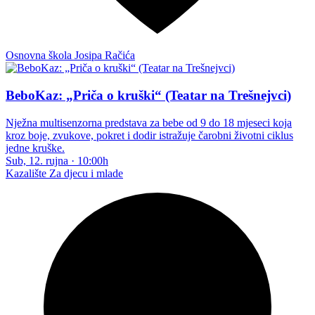
Osnovna škola Josipa Račića
BeboKaz: „Priča o kruški“ (Teatar na Trešnejvci)
Nježna multisenzorna predstava za bebe od 9 do 18 mjeseci koja
kroz boje, zvukove, pokret i dodir istražuje čarobni životni ciklus
jedne kruške.
Sub, 12. rujna
·
10:00h
Kazalište
Za djecu i mlade