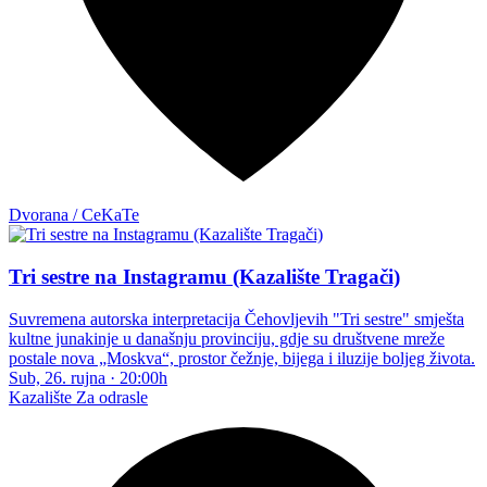
Dvorana / CeKaTe
Tri sestre na Instagramu (Kazalište Tragači)
Suvremena autorska interpretacija Čehovljevih "Tri sestre" smješta
kultne junakinje u današnju provinciju, gdje su društvene mreže
postale nova „Moskva“, prostor čežnje, bijega i iluzije boljeg života.
Sub, 26. rujna
·
20:00h
Kazalište
Za odrasle