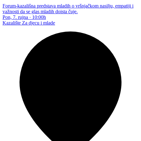
Forum-kazališna predstava mladih o vršnjačkom nasilju, empatiji i
važnosti da se glas mladih doista čuje.
Pon, 7. rujna
·
10:00h
Kazalište
Za djecu i mlade