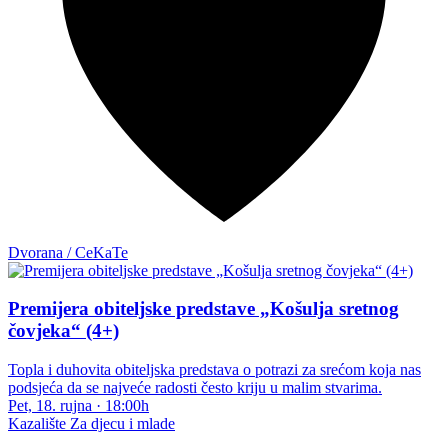
Dvorana / CeKaTe
Premijera obiteljske predstave „Košulja sretnog
čovjeka“ (4+)
Topla i duhovita obiteljska predstava o potrazi za srećom koja nas
podsjeća da se najveće radosti često kriju u malim stvarima.
Pet, 18. rujna
·
18:00h
Kazalište
Za djecu i mlade