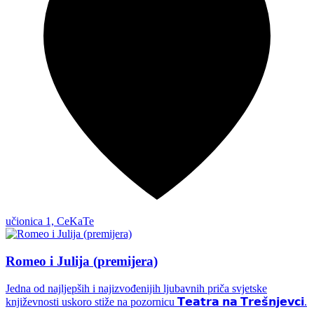
učionica 1, CeKaTe
Romeo i Julija (premijera)
Jedna od najljepših i najizvođenijih ljubavnih priča svjetske
književnosti uskoro stiže na pozornicu 𝗧𝗲𝗮𝘁𝗿𝗮 𝗻𝗮 𝗧𝗿𝗲𝘀̌𝗻𝗷𝗲𝘃𝗰𝗶.