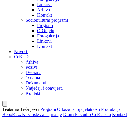
Linkovi
Arhiva
Kontakt
Sociokulturni programi
Program
O Odjelu
Fotogalerija
Linkovi
Kontakt
Novosti
CeKaTe
Arhiva
Pozivi
Dvorana
O nama
Dokumenti
Natječaji i obavijesti
Kontakt
Teatar na Trešnjevci
Program
O kazališnoj djelatnosti
Produkcija
BeboKaz: Kazalište za najmanje
Dramski studio CeKaTe-a
Kontakt