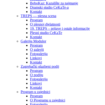
BeboKaz: Kazalište za najmanje
Dramski studio CeKaTe-a
Kontakt
TREPS — plesna scena
Program
O plesnoj djelatnosti
19. TREPS – prijave i ostale informacije
Plesni studio CeKaTe
Kontakt
Galerija Modulor
Program
O galeriji
Fotogalerija
Linkovi
Kontakt
Zagrebački glazbeni podij
Program
O podiju
Fotogalerija
Linkovi
Kontakt
Program u zajednici
Program
O Programu u zajednici
Fotogalerija