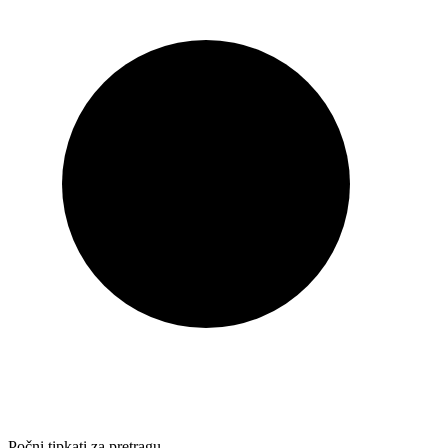
Počni tipkati za pretragu…