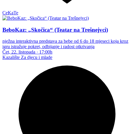
CeKaTe
BeboKaz: „Skočica“ (Teatar na Trešnejvci)
nježna interaktivna predstava za bebe od 6 do 18 mjeseci koja kroz
igru istražuje pokret, odbijanje i radost otkrivanja
Čet, 22. listopada
·
17:00h
Kazalište
Za djecu i mlade