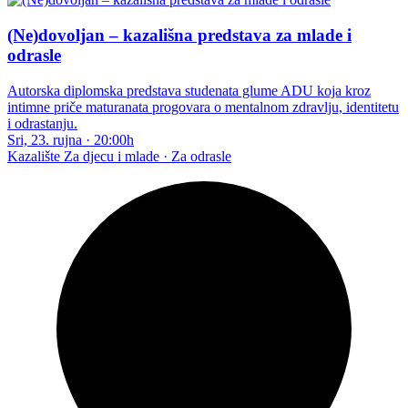
(Ne)dovoljan – kazališna predstava za mlade i
odrasle
Autorska diplomska predstava studenata glume ADU koja kroz
intimne priče maturanata progovara o mentalnom zdravlju, identitetu
i odrastanju.
Sri, 23. rujna
·
20:00h
Kazalište
Za djecu i mlade · Za odrasle