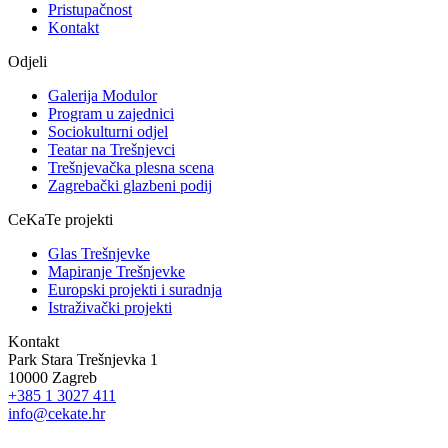
Pristupačnost
Kontakt
Odjeli
Galerija Modulor
Program u zajednici
Sociokulturni odjel
Teatar na Trešnjevci
Trešnjevačka plesna scena
Zagrebački glazbeni podij
CeKaTe projekti
Glas Trešnjevke
Mapiranje Trešnjevke
Europski projekti i suradnja
Istraživački projekti
Kontakt
Park Stara Trešnjevka 1
10000 Zagreb
+385 1 3027 411
info@cekate.hr