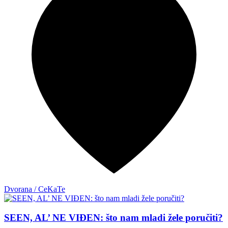
Dvorana / CeKaTe
SEEN, AL’ NE VIĐEN: što nam mladi žele poručiti?