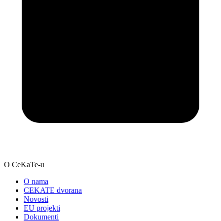
O CeKaTe-u
O nama
CEKATE dvorana
Novosti
EU projekti
Dokumenti