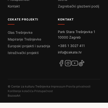
Kontakt
Zagrebački glazbeni podij
CEKATE PROJEKTI
KONTAKT
Park Stara Trešnjevka 1
Glas Trešnjevke
10000 Zagreb
Mapiranje Trešnjevke
+385 1 3027 411
Europski projekti i suradnja
info@cekate.hr
Istraživački projekti
© Centar za kulturu Trešnjevka
·
Impressum
·
Pravila privatnosti
·
Korištenje kolačića
·
Pristupačnost
BozooArt