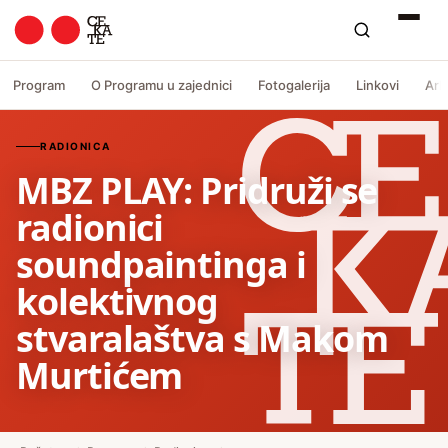
Program
O Programu u zajednici
Fotogalerija
Linkovi
Arh
RADIONICA
MBZ PLAY: Pridruži se
radionici
soundpaintinga i
kolektivnog
stvaralaštva s Makom
Murtićem