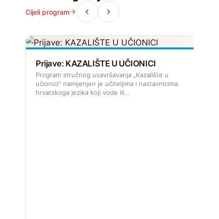
Cijeli program
Prijave: KAZALIŠTE U UČIONICI
Program stručnog usavršavanja „Kazalište u
učionici” namijenjen je učiteljima i nastavnicima
hrvatskoga jezika koji vode ili…
D
k