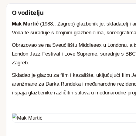
O voditelju
Mak Murtić
(1988., Zagreb) glazbenik je, skladatelj i 
Voda te surađuje s brojnim glazbenicima, koreografima
Obrazovao se na Sveučilištu Middlesex u Londonu, a is
London Jazz Festival i Love Supreme, suradnje s BBC
Zagreb.
Skladao je glazbu za film i kazalište, uključujući film
J
aranžmane za Darka Rundeka i međunarodne rezidenci
i spaja glazbenike različitih stilova u međunarodne pro