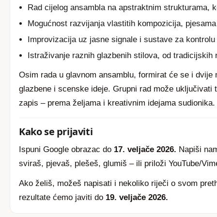
Rad cijelog ansambla na apstraktnim strukturama, 
Mogućnost razvijanja vlastitih kompozicija, pjesama
Improvizacija uz jasne signale i sustave za kontrolu
Istraživanje raznih glazbenih stilova, od tradicijski
Osim rada u glavnom ansamblu, formirat će se i dvije m
glazbene i scenske ideje. Grupni rad može uključivati t
zapis – prema željama i kreativnim idejama sudionika.
Kako se prijaviti
Ispuni
Google obrazac
do
17. veljače 2026.
Napiši nam 
sviraš, pjevaš, plešeš, glumiš – ili priloži YouTube/Vim
Ako želiš, možeš napisati i nekoliko riječi o svom pre
rezultate ćemo javiti do
19. veljače 2026.