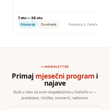
2
7. stu — 28. stu
Edukacija
Za odrasle
učionica 3, CeKaTe
NEWSLETTER
Primaj
mjesečni program
i
najave
Budi u toku sa svim događanjima u CeKaTe-u —
predstave, izložbe, koncerti, radionice.