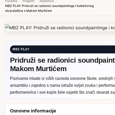
Početna
/
Program
/
Radionica
/
MBZ PLAY: Pridruži se radionici soundpaintinga i kolektivnog
stvaralaštva s Makom Murtićem
MBZ PLAY
Pridruži se radionici soundpaint
Makom Murtićem
Pozivamo mlade iz viših razreda osnovne škole, srednjih 
ansamblu i zajedno s nama istraže svijet zvuka i performan
performere/ice i sve koji/e žele osjetiti što znači stvarati z
Osnovne informacije