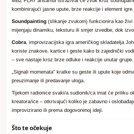
MBZ PLAY ansambl istraživat će zvuk kroz soundpaint
kombinirajući jasne upute, brze reakcije i element igre.
Soundpainting
(slikanje zvukom) funkcionira kao živi 
mijenjaju dinamiku, teksturu ili smjer izvedbe, dok izvođ
Cobra
, improvizacijska igra američkog skladatelja Joh
koriste znakove, kartice i geste kako bi zajednički vod
– sve nastaje kroz brze odluke i reakcije unutar grupe.
„Signali momenata” kratke su geste ili upute koje odm
preuzimanje ili predavanje uloga.
Tijekom radionice svaki/a sudionik/ca imat će priliku ok
kreatora/ice – otkrivajući koliko je zabavno i oslobađaju
improvizirano ili prema dogovorenoj ideji.
Što te očekuje