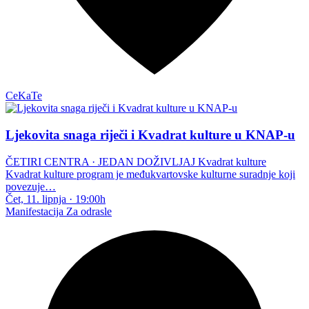
CeKaTe
Ljekovita snaga riječi i Kvadrat kulture u KNAP-u
ČETIRI CENTRA · JEDAN DOŽIVLJAJ Kvadrat kulture
Kvadrat kulture program je međukvartovske kulturne suradnje koji
povezuje…
Čet, 11. lipnja
·
19:00h
Manifestacija
Za odrasle