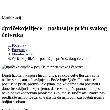
Manifestacija
#pričekojeliječe – poslušajte priču svakog
četvrtka
Početna
/
Program
/
Manifestacija
/
#pričekojeliječe – poslušajte priču svakog četvrtka
Dragi ljubitelji knjiga i lijepih priča,
svakog četvrtka
za vas na
našim stranicama objavljujemo
Priče koje liječe
. Opustite se i
poslušajte priču, promislite o pitanjima koje smo vam postavili i
donesite zaključke. Vjerujemo, da će vam priče pomoći da riješite
neke od svakodnevnih problema s kojima se suočavate. Pratite nas i
predlažite nam priče za koje mislite da nam pomažu postati jačim i
boljim osobama.