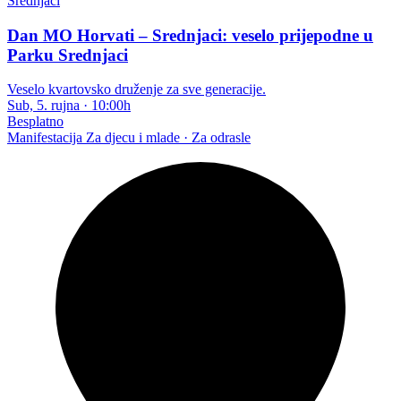
Dan MO Horvati – Srednjaci: veselo prijepodne u
Parku Srednjaci
Veselo kvartovsko druženje za sve generacije.
Sub, 5. rujna
·
10:00h
Besplatno
Manifestacija
Za djecu i mlade · Za odrasle