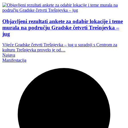
Objavljeni rezultati ankete za odabir lokacije i teme
murala na području Gradske četvrti Trešnjevka –
jug
Vijeće Gradske četvrti Trešnjevka – jug u suradnji s Centrom za
kulturu Trešnjevka provelo je od…
Najava
Manifestacija