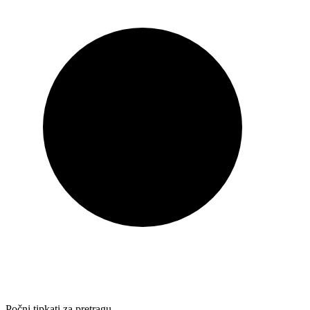
Počni tipkati za pretragu…