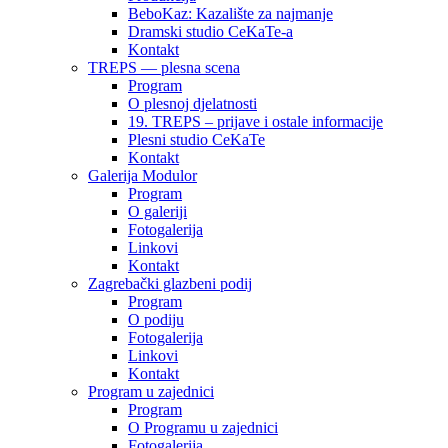
BeboKaz: Kazalište za najmanje
Dramski studio CeKaTe-a
Kontakt
TREPS — plesna scena
Program
O plesnoj djelatnosti
19. TREPS – prijave i ostale informacije
Plesni studio CeKaTe
Kontakt
Galerija Modulor
Program
O galeriji
Fotogalerija
Linkovi
Kontakt
Zagrebački glazbeni podij
Program
O podiju
Fotogalerija
Linkovi
Kontakt
Program u zajednici
Program
O Programu u zajednici
Fotogalerija