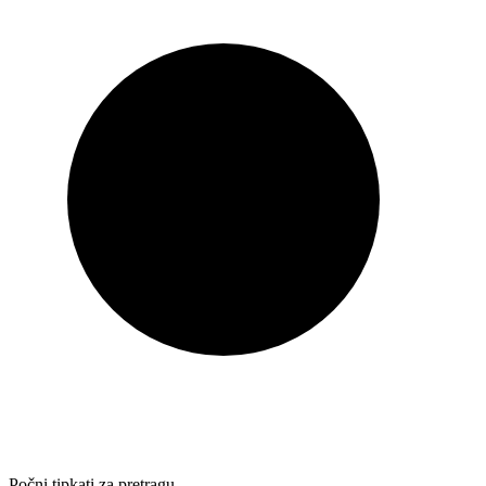
Počni tipkati za pretragu…