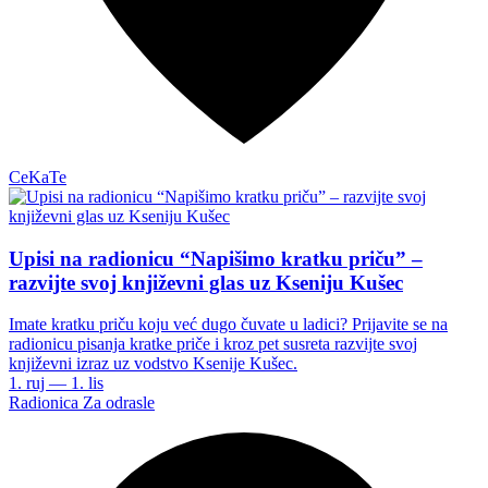
CeKaTe
Upisi na radionicu “Napišimo kratku priču” –
razvijte svoj književni glas uz Kseniju Kušec
Imate kratku priču koju već dugo čuvate u ladici? Prijavite se na
radionicu pisanja kratke priče i kroz pet susreta razvijte svoj
književni izraz uz vodstvo Ksenije Kušec.
1. ruj — 1. lis
Radionica
Za odrasle