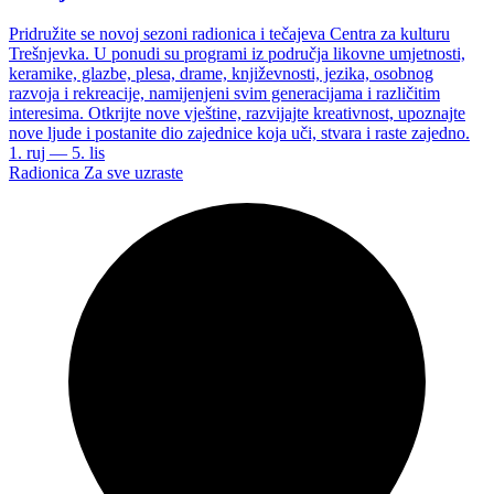
Pridružite se novoj sezoni radionica i tečajeva Centra za kulturu
Trešnjevka. U ponudi su programi iz područja likovne umjetnosti,
keramike, glazbe, plesa, drame, književnosti, jezika, osobnog
razvoja i rekreacije, namijenjeni svim generacijama i različitim
interesima. Otkrijte nove vještine, razvijajte kreativnost, upoznajte
nove ljude i postanite dio zajednice koja uči, stvara i raste zajedno.
1. ruj — 5. lis
Radionica
Za sve uzraste