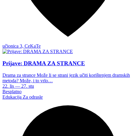
učionica 3, CeKaTe
Prijave: DRAMA ZA STRANCE
Drama za strance Može li se strani jezik učiti korištenjem dramskih
metoda? Može, i to vrlo…
22. lis — 27. stu
Besplatno
Edukacija
Za odrasle