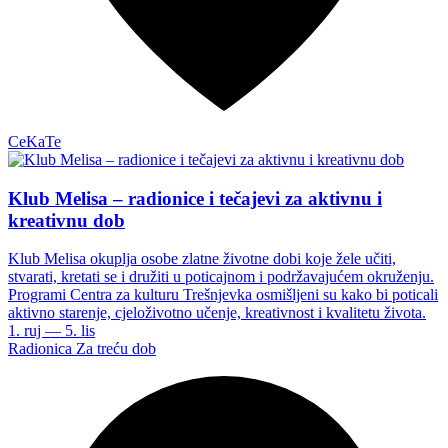
CeKaTe
Klub Melisa – radionice i tečajevi za aktivnu i
kreativnu dob
Klub Melisa okuplja osobe zlatne životne dobi koje žele učiti,
stvarati, kretati se i družiti u poticajnom i podržavajućem okruženju.
Programi Centra za kulturu Trešnjevka osmišljeni su kako bi poticali
aktivno starenje, cjeloživotno učenje, kreativnost i kvalitetu života.
1. ruj — 5. lis
Radionica
Za treću dob