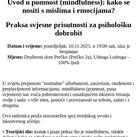
Uvod u pomnost (mindfulness): kako se
nositi s mislima i emocijama?
Praksa svjesne prisutnosti za psihološku
dobrobit
Datum i vrijeme:
ponedjeljak, 10.11.2025. u 19:00 sati, ulaz je
besplatan
Mjesto:
Društveni dom Prečko (Prečko 2a), Udruga Ludruga –
100% ljudi
U svijetu prepunom “normalne” užurbanosti, zauzetosti, otuđenosti i
preplavljenosti informacijama, mindfulness (pomnost, puna
svjesnost) nas vraća jednostavnom i osnažujućem iskustvu bivanja
ovdje i sada: s više mira, jasnoće i povezanosti sa sobom, zatim i s
drugima.
Ova radionica pruža uravnotežen spoj teorijskog uvoda i
iskustvenog učenja:
•
Teorijski dio:
kratak i jasan prikaz što je mindfulness, odakle