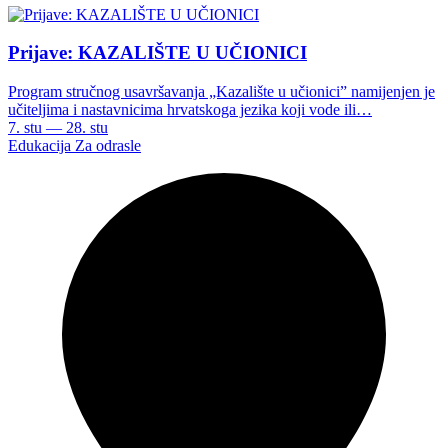
Prijave: KAZALIŠTE U UČIONICI
Program stručnog usavršavanja „Kazalište u učionici” namijenjen je
učiteljima i nastavnicima hrvatskoga jezika koji vode ili…
7. stu — 28. stu
Edukacija
Za odrasle