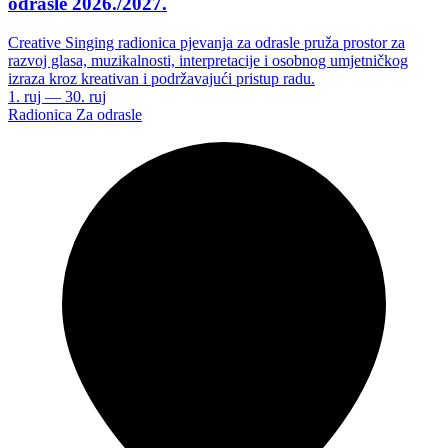
odrasle 2026./2027.
Creative Singing radionica pjevanja za odrasle pruža prostor za
razvoj glasa, muzikalnosti, interpretacije i osobnog umjetničkog
izraza kroz kreativan i podržavajući pristup radu.
1. ruj — 30. ruj
Radionica
Za odrasle