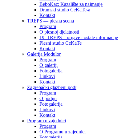
BeboKaz: Kazalište za najmanje
Dramski studio CeKaTe-a
Kontakt
TREPS — plesna scena
Program
O plesnoj djelatnosti
19. TREPS – prijave i ostale informacije
Plesni studio CeKaTe
Kontakt
Galerija Modulor
Program
O galeriji
Fotogalerija
Linkovi
Kontakt
Zagrebački glazbeni podij
Program
O podiju
Fotogalerija
Linkovi
Kontakt
Program u zajednici
Program
O Programu u zajednici
Fotogalerija