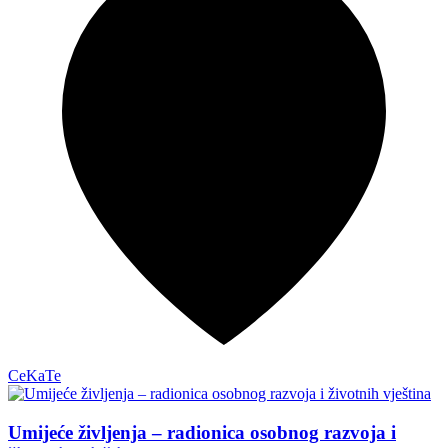
CeKaTe
Umijeće življenja – radionica osobnog razvoja i