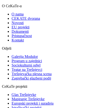
O CeKaTe-u
O nama
CEKATE dvorana
Novosti
EU projekti
Dokumenti
Pristupačnost
Kontakt
Odjeli
Galerija Modulor
Program u zajednici
Sociokulturni odjel
Teatar na Trešnjevci
Trešnjevačka plesna scena
Zagrebački glazbeni podij
CeKaTe projekti
Glas Trešnjevke
Mapiranje Trešnjevke
Europski projekti i suradnja
Istraživački projekti