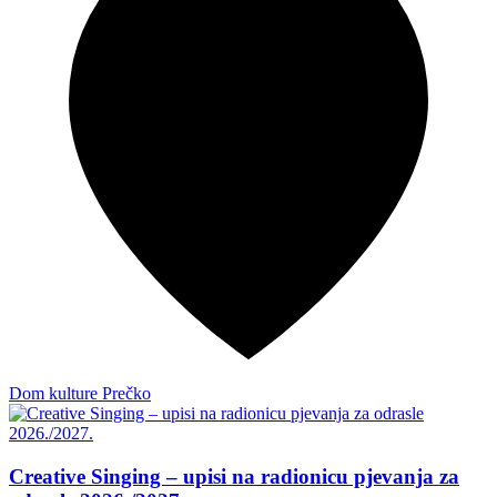
Dom kulture Prečko
Creative Singing – upisi na radionicu pjevanja za