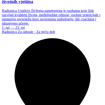
životnih vještina
Radionica Umijeće življenja namijenjena je osobama koje žele
razvijati kvalitetu života, međuljudske odnose, osobne potencijale i
unutarnju ravnotežu kroz suvremenu psihologiju, life coaching i
iskustveno učenje.
1. ruj — 23. ruj
Radionica
Za odrasle · Za treću dob