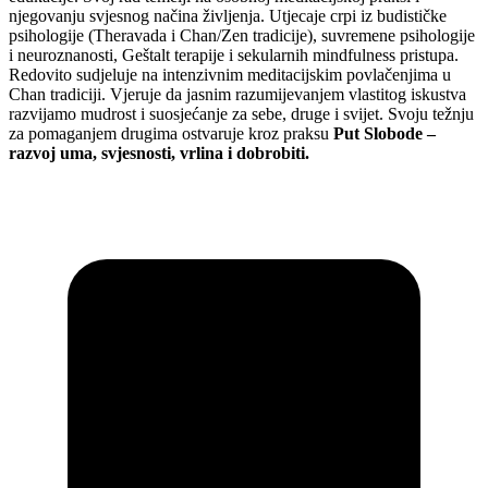
njegovanju svjesnog načina življenja. Utjecaje crpi iz budističke
psihologije (Theravada i Chan/Zen tradicije), suvremene psihologije
i neuroznanosti, Geštalt terapije i sekularnih mindfulness pristupa.
Redovito sudjeluje na intenzivnim meditacijskim povlačenjima u
Chan tradiciji. Vjeruje da jasnim razumijevanjem vlastitog iskustva
razvijamo mudrost i suosjećanje za sebe, druge i svijet. Svoju težnju
za pomaganjem drugima ostvaruje kroz praksu
Put Slobode –
razvoj uma, svjesnosti, vrlina i dobrobiti.