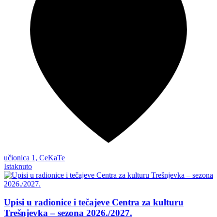
učionica 1, CeKaTe
Istaknuto
Upisi u radionice i tečajeve Centra za kulturu
Trešnjevka – sezona 2026./2027.