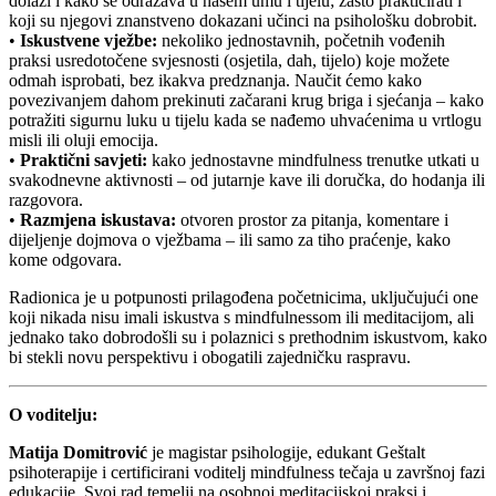
dolazi i kako se odražava u našem umu i tijelu; zašto prakticirati i
koji su njegovi znanstveno dokazani učinci na psihološku dobrobit.
•
Iskustvene vježbe:
nekoliko jednostavnih, početnih vođenih
praksi usredotočene svjesnosti (osjetila, dah, tijelo) koje možete
odmah isprobati, bez ikakva predznanja. Naučit ćemo kako
povezivanjem dahom prekinuti začarani krug briga i sjećanja – kako
potražiti sigurnu luku u tijelu kada se nađemo uhvaćenima u vrtlogu
misli ili oluji emocija.
•
Praktični savjeti:
kako jednostavne mindfulness trenutke utkati u
svakodnevne aktivnosti – od jutarnje kave ili doručka, do hodanja ili
razgovora.
•
Razmjena iskustava:
otvoren prostor za pitanja, komentare i
dijeljenje dojmova o vježbama – ili samo za tiho praćenje, kako
kome odgovara.
Radionica je u potpunosti prilagođena početnicima, uključujući one
koji nikada nisu imali iskustva s mindfulnessom ili meditacijom, ali
jednako tako dobrodošli su i polaznici s prethodnim iskustvom, kako
bi stekli novu perspektivu i obogatili zajedničku raspravu.
O voditelju:
Matija Domitrović
je magistar psihologije, edukant Geštalt
psihoterapije i certificirani voditelj mindfulness tečaja u završnoj fazi
edukacije. Svoj rad temelji na osobnoj meditacijskoj praksi i