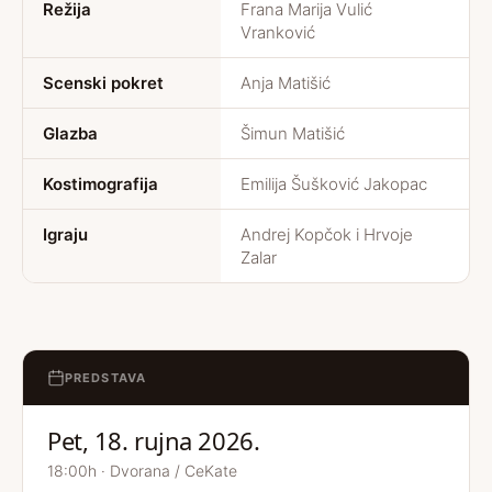
Režija
Frana Marija Vulić
Vranković
Scenski pokret
Anja Matišić
Glazba
Šimun Matišić
Kostimografija
Emilija Šušković Jakopac
Igraju
Andrej Kopčok i Hrvoje
Zalar
PREDSTAVA
Pet, 18. rujna 2026.
18:00h · Dvorana / CeKate