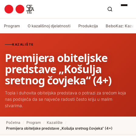
Program
O kazališnoj djelatnosti
Produkcija
BeboKaz: Kazali
KAZALIŠTE
Premijera obiteljske
predstave „Košulja
sretnog čovjeka“ (4+)
Topla i duhovita obiteljska predstava o potrazi za srećom koja
nas podsjeća da se najveće radosti često kriju u malim
stvarima.
Početna
/
Program
/
Kazalište
/
Premijera obiteljske predstave „Košulja sretnog čovjeka“ (4+)