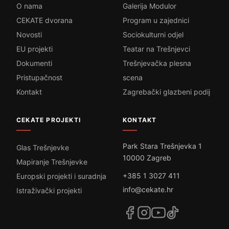
O nama
Galerija Modulor
CEKATE dvorana
Program u zajednici
Novosti
Sociokulturni odjel
EU projekti
Teatar na Trešnjevci
Dokumenti
Trešnjevačka plesna
Pristupačnost
scena
Kontakt
Zagrebački glazbeni podij
CEKATE PROJEKTI
KONTAKT
Park Stara Trešnjevka 1
Glas Trešnjevke
10000 Zagreb
Mapiranje Trešnjevke
+385 1 3027 411
Europski projekti i suradnja
info@cekate.hr
Istraživački projekti