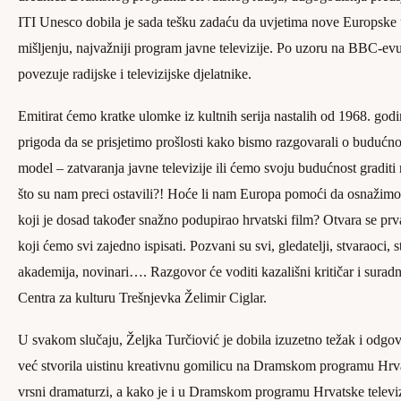
ITI Unesco dobila je sada tešku zadaću da uvjetima nove Europske 
mišljenju, najvažniji program javne televizije. Po uzoru na BBC-evu 
povezuje radijske i televizijske djelatnike.
Emitirat ćemo kratke ulomke iz kultnih serija nastalih od 1968. godi
prigoda da se prisjetimo prošlosti kako bismo razgovarali o budućnost
model – zatvaranja javne televizije ili ćemo svoju budućnost gradit
što su nam preci ostavili?! Hoće li nam Europa pomoći da osnažim
koji je dosad također snažno podupirao hrvatski film? Otvara se prva,
koji ćemo svi zajedno ispisati. Pozvani su svi, gledatelji, stvaraoci, 
akademija, novinari…. Razgovor će voditi kazališni kritičar i suradn
Centra za kulturu Trešnjevka Želimir Ciglar.
U svakom slučaju, Željka Turčiović je dobila izuzetno težak i odgov
već stvorila uistinu kreativnu gomilicu na Dramskom programu Hrva
vrsni dramaturzi, a kako je i u Dramskom programu Hrvatske televiz