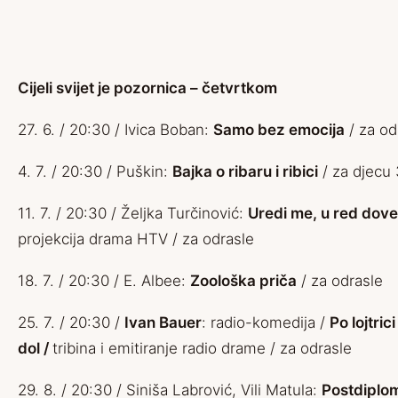
Cijeli svijet je pozornica – četvrtkom
27. 6. / 20:30 / Ivica Boban:
Samo bez emocija
/ za od
4. 7. / 20:30 / Puškin:
Bajka o ribaru i ribici
/ za djecu
11. 7. / 20:30 / Željka Turčinović:
Uredi me, u red dov
projekcija drama HTV / za odrasle
18. 7. / 20:30 / E. Albee:
Zoološka priča
/ za odrasle
25. 7. / 20:30 /
Ivan Bauer
: radio-komedija /
Po lojtric
dol /
tribina i emitiranje radio drame / za odrasle
29. 8. / 20:30 / Siniša Labrović, Vili Matula:
Postdiplo