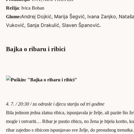
Režija
: Ivica Boban
Andrej Dojkić, Marija Šegvić, Ivana Zanjko, Nataš
Glume:
Vuković, Sanja Drakulić, Slaven Španović
.
Bajka o ribaru i ribici
4. 7. / 20:30 / za odrasle i djecu stariju od tri godine
Bila jednom jedna zlatna ribica, ispunjavala je želje, ali pazite što žel
mogle i ostvariti… Ribar je pustio ribicu, no žena je htjela korito, 
ribar zajedno s ribicom ispunjavao sve želje, do presudnog trenut