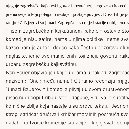
njeguje zagrebački kajkavski govor i mentalitet, njegove su komedije 
prema svijetu koji polagano nestaje i postaje povijest. Dosad ih je 
radiju 27. Njegovi su junaci Zagrepčani srednje i starije dobi, teme
“Pišem zagrebačkom kajkaštinom kako bih ostavio što 
komedije nisu satire, nema u njima politike i nema sva
kazao nam je autor i dodao kako često upozorava glu
naglaske, jer je sve manje onih koji znaju govoriti kaj
urbanu zagrebačku kajkavštinu.
Ivan Bauer objavio je i knjigu drama u nakladi zagreb
nazivom: “Onak među nama”! Citiramo recenziju knjige
“Junaci Bauerovih komedija plivaju u svom društvenom
pisac nudi poput riba u vodi, dapače, vidljiva je suptiln
komične zbilje koja nastaje u autorovu tekstu. Jednom 
strogi satiričar društva i kritičar moralnih posrnuća sv
nadahnuti tvorac komedije situacije u kojoj svaki od njih