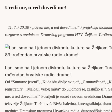
Uredi me, u red dovedi me!
11. 7. / 20:30 / „Uredi me, u red dovedi me!“ / projekcija ulomaka
razgovor s urednicom Dramskog programa HTV
Željkom Turčinov
Lani smo na Ljetnom diskontu kulture sa Željkom Turči
rođendan hrvatske radio-drame!
Od “Sumorne jeseni”, „Kuda idu divlje svinje“, „Gruntovčana“, „K
registraturi“, „Malog i Velog mista“ do „Odmori se, zaslužio si!“. Sa
me, u red dovedi me!“ Posrijedi je susret s novom urednicom Dra
televizije Željkom Turčinović. Bivša balerina, koreografkinja, dram
urednica Dramskog programa Hrvatskog radija, dugogodišnja preds