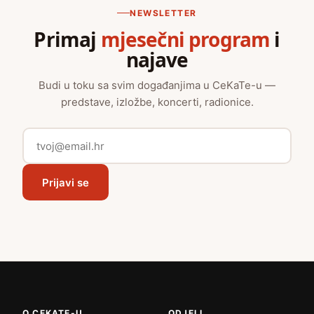
NEWSLETTER
Primaj
mjesečni program
i
najave
Budi u toku sa svim događanjima u CeKaTe-u —
predstave, izložbe, koncerti, radionice.
Prijavi se
O CEKATE-U
ODJELI