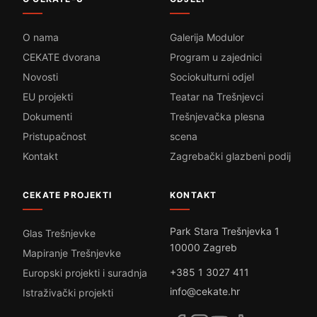
O nama
Galerija Modulor
CEKATE dvorana
Program u zajednici
Novosti
Sociokulturni odjel
EU projekti
Teatar na Trešnjevci
Dokumenti
Trešnjevačka plesna
Pristupačnost
scena
Kontakt
Zagrebački glazbeni podij
CEKATE PROJEKTI
KONTAKT
Park Stara Trešnjevka 1
Glas Trešnjevke
10000 Zagreb
Mapiranje Trešnjevke
+385 1 3027 411
Europski projekti i suradnja
info@cekate.hr
Istraživački projekti