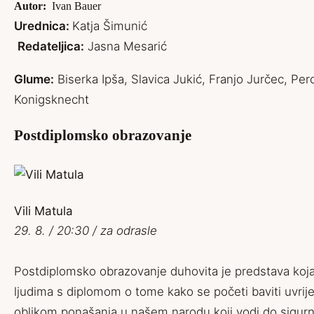
Autor:
Ivan Bauer
Urednica:
Katja Šimunić
Redateljica:
Jasna Mesarić
Glume:
Biserka Ipša, Slavica Jukić, Franjo Jurčec, Pero
Konigsknecht
Postdiplomsko obrazovanje
Vili Matula
29. 8. / 20:30 / za odrasle
Postdiplomsko obrazovanje duhovita je predstava koj
ljudima s diplomom o tome kako se početi baviti uvrij
oblikom ponašanja u našem narodu koji vodi do sigur