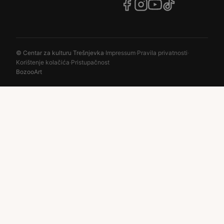
© Centar za kulturu Trešnjevka
·
Impressum
·
Pravila privatnosti
·
Korištenje kolačića
·
Pristupačnost
BozooArt