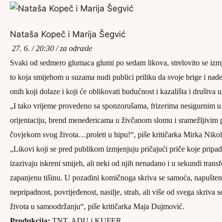
Nataša Kopeč i Marija Šegvić
27. 6. / 20:30 / za odrasle
Svaki od sedmero glumaca glumi po sedam likova, strelovito se izmje
to koja smijehom u suzama nudi publici priliku da svoje brige i nade
onih koji dolaze i koji će oblikovati budućnost i kazališta i društva u
„I tako vrijeme provedeno sa sponzorušama, frizerima nesigurnim u 
orijentaciju, brend meneđericama u živčanom slomu i sramežljivim 
čovjekom svog života…proleti u hipu!“, piše kritičarka Mirka Nikol
„
Likovi koji se pred publikom izmjenjuju pričajući priče koje pripa
izazivaju iskreni smijeh, ali neki od njih nenadano i u sekundi transf
zapanjenu tišinu. U pozadini komičnoga skriva se samoća, napušten
nepripadnost, povrijeđenost, nasilje, strah, ali više od svega skriva 
života u samoodržanju“, piše kritičarka Maja Dujmović.
Produkcija:
TNT, ADU i KUFER