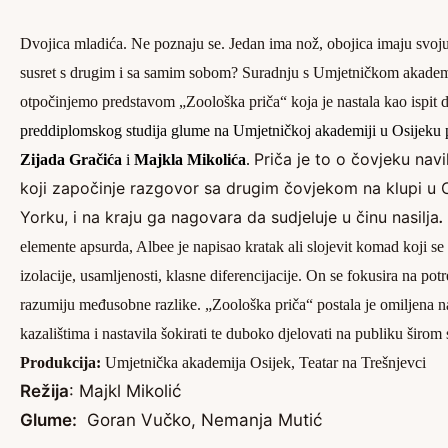
Dvojica mladića. Ne poznaju se. Jedan ima nož, obojica imaju svoju 
susret s drugim i sa samim sobom?
Suradnju s Umjetničkom akadem
otpočinjemo predstavom „Zoološka priča“ koja je nastala kao ispit 
preddiplomskog studija glume na Umjetničkoj akademiji u Osijek
Priča je to o čovjeku na
Zijada Gračića
i
Majkla Mikolića
.
koji započinje razgovor sa drugim čovjekom na klupi u 
Yorku, i na kraju ga nagovara da sudjeluje u činu nasilja
.
elemente apsurda, Albee je napisao kratak ali slojevit komad koji s
izolacije, usamljenosti, klasne diferencijacije. On se fokusira na potr
razumiju međusobne razlike. „Zoološka priča“ postala je omiljena n
kazalištima i nastavila šokirati te duboko djelovati na publiku širom s
Produkcija:
Umjetnička akademija Osijek, Teatar na Trešnjevci
Režija
: Majkl Mikolić
Glume:
Goran Vučko, Nemanja Mutić