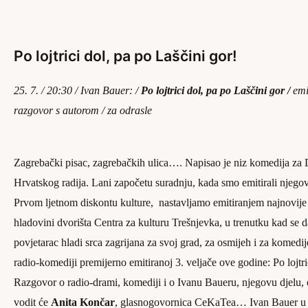
Po lojtrici dol, pa po Laščini gor!
25. 7. / 20:30 / Ivan
Bauer: /
Po lojtrici dol, pa po Laščini gor /
emi
razgovor s autorom /
za
odrasle
Zagrebački pisac, zagrebačkih ulica…. Napisao je niz komedija za
Hrvatskog radija. Lani započetu suradnju, kada smo emitirali njeg
Prvom ljetnom diskontu kulture, nastavljamo emitiranjem najnovij
hladovini dvorišta Centra za kulturu Trešnjevka, u trenutku kad se d
povjetarac hladi srca zagrijana za svoj grad, za osmijeh i za komedi
radio-komediji premijerno emitiranoj 3. veljače ove godine: Po lojtri
Razgovor o radio-drami, komediji i o Ivanu Baueru, njegovu djelu,
vodit će
Anita Končar
, glasnogovornica CeKaTea… Ivan Bauer u