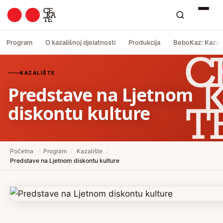
Program
O kazališnoj djelatnosti
Produkcija
BeboKaz: Kazali
KAZALIŠTE
Predstave na Ljetnom
diskontu kulture
Početna
/
Program
/
Kazalište
/
Predstave na Ljetnom diskontu kulture