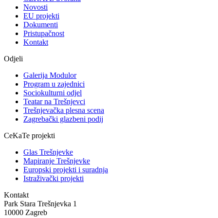
Novosti
EU projekti
Dokumenti
Pristupačnost
Kontakt
Odjeli
Galerija Modulor
Program u zajednici
Sociokulturni odjel
Teatar na Trešnjevci
Trešnjevačka plesna scena
Zagrebački glazbeni podij
CeKaTe projekti
Glas Trešnjevke
Mapiranje Trešnjevke
Europski projekti i suradnja
Istraživački projekti
Kontakt
Park Stara Trešnjevka 1
10000 Zagreb