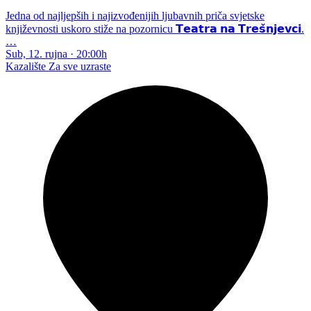
Jedna od najljepših i najizvođenijih ljubavnih priča svjetske
književnosti uskoro stiže na pozornicu 𝗧𝗲𝗮𝘁𝗿𝗮 𝗻𝗮 𝗧𝗿𝗲𝘀̌𝗻𝗷𝗲𝘃𝗰𝗶.
…
Sub, 12. rujna
·
20:00h
Kazalište
Za sve uzraste