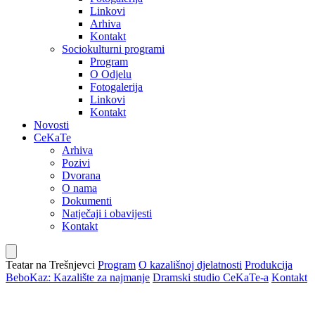
Linkovi
Arhiva
Kontakt
Sociokulturni programi
Program
O Odjelu
Fotogalerija
Linkovi
Kontakt
Novosti
CeKaTe
Arhiva
Pozivi
Dvorana
O nama
Dokumenti
Natječaji i obavijesti
Kontakt
Teatar na Trešnjevci
Program
O kazališnoj djelatnosti
Produkcija
BeboKaz: Kazalište za najmanje
Dramski studio CeKaTe-a
Kontakt