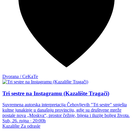
Dvorana / CeKaTe
Tri sestre na Instagramu (Kazalište Tragači)
Suvremena autorska interpretacija Čehovljevih "Tri sestre" smješta
kultne junakinje u današnju provinciju, gdje su društvene mreže
postale nova „Moskva“, prostor čežnje, bijega i iluzije boljeg života.
Sub, 26. rujna
·
20:00h
Kazalište
Za odrasle