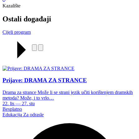
Kazalište
Ostali događaji
Cijeli program
Prijave: DRAMA ZA STRANCE
Drama za strance Može li se strani jezik učiti korištenjem dramskih
metoda? Može, i to vrlo…
22. lis — 27. stu
Besplatno
Edukacija
Za odrasle