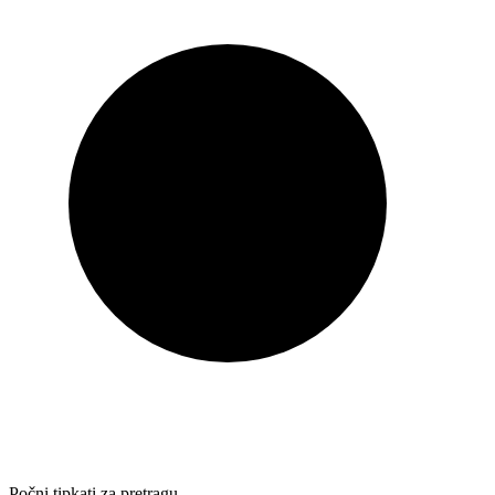
Počni tipkati za pretragu…