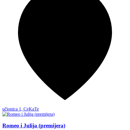
učionica 1, CeKaTe
Romeo i Julija (premijera)