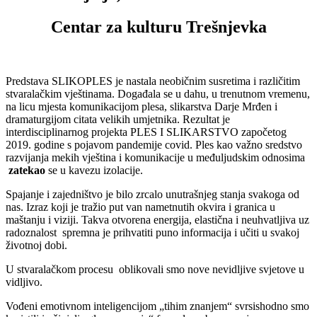
Centar za kulturu Trešnjevka
Predstava SLIKOPLES je nastala neobičnim susretima i različitim
stvaralačkim vještinama. Događala se u dahu, u trenutnom vremenu,
na licu mjesta komunikacijom plesa, slikarstva Darje Mrđen i
dramaturgijom citata velikih umjetnika. Rezultat je
interdisciplinarnog projekta PLES I SLIKARSTVO započetog
2019. godine s pojavom pandemije covid. Ples kao važno sredstvo
razvijanja mekih vještina i komunikacije u međuljudskim odnosima
zatekao
se u kavezu izolacije.
Spajanje i zajedništvo je bilo zrcalo unutrašnjeg stanja svakoga od
nas. Izraz koji je tražio put van nametnutih okvira i granica u
maštanju i viziji. Takva otvorena energija, elastična i neuhvatljiva uz
radoznalost spremna je prihvatiti puno informacija i učiti u svakoj
životnoj dobi.
U stvaralačkom procesu oblikovali smo nove nevidljive svjetove u
vidljivo.
Vođeni emotivnom inteligencijom „tihim znanjem“ svrsishodno smo