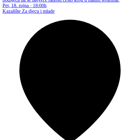
Pet, 18. rujna
·
18:00h
Kazalište
Za djecu i mlade