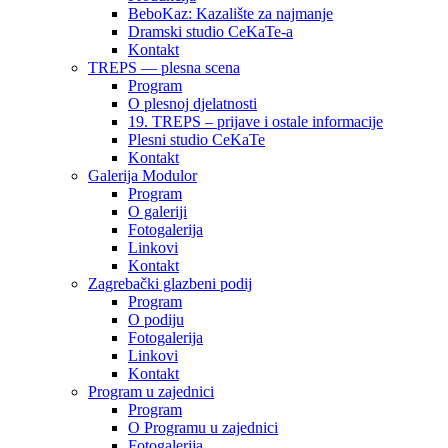
BeboKaz: Kazalište za najmanje
Dramski studio CeKaTe-a
Kontakt
TREPS — plesna scena
Program
O plesnoj djelatnosti
19. TREPS – prijave i ostale informacije
Plesni studio CeKaTe
Kontakt
Galerija Modulor
Program
O galeriji
Fotogalerija
Linkovi
Kontakt
Zagrebački glazbeni podij
Program
O podiju
Fotogalerija
Linkovi
Kontakt
Program u zajednici
Program
O Programu u zajednici
Fotogalerija