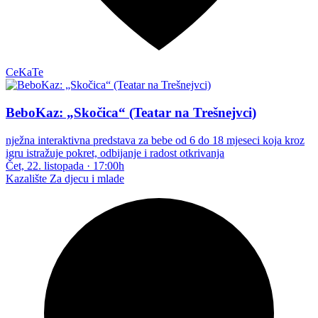
CeKaTe
BeboKaz: „Skočica“ (Teatar na Trešnejvci)
nježna interaktivna predstava za bebe od 6 do 18 mjeseci koja kroz
igru istražuje pokret, odbijanje i radost otkrivanja
Čet, 22. listopada
·
17:00h
Kazalište
Za djecu i mlade