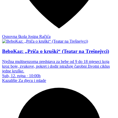
Osnovna škola Josipa Račića
BeboKaz: „Priča o kruški“ (Teatar na Trešnejvci)
Nježna multisenzorna predstava za bebe od 9 do 18 mjeseci koja
kroz boje, zvukove, pokret i dodir istražuje čarobni životni ciklus
jedne kruške.
Sub, 12. rujna
·
10:00h
Kazalište
Za djecu i mlade