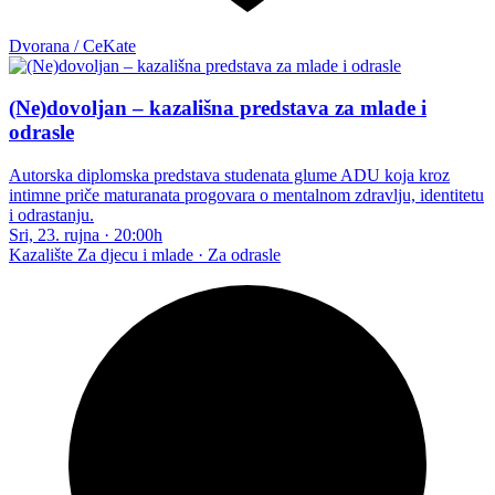
Dvorana / CeKate
(Ne)dovoljan – kazališna predstava za mlade i
odrasle
Autorska diplomska predstava studenata glume ADU koja kroz
intimne priče maturanata progovara o mentalnom zdravlju, identitetu
i odrastanju.
Sri, 23. rujna
·
20:00h
Kazalište
Za djecu i mlade · Za odrasle