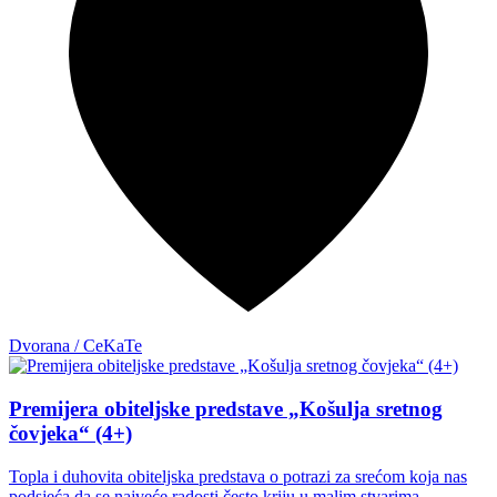
Dvorana / CeKaTe
Premijera obiteljske predstave „Košulja sretnog
čovjeka“ (4+)
Topla i duhovita obiteljska predstava o potrazi za srećom koja nas
podsjeća da se najveće radosti često kriju u malim stvarima.