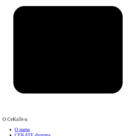
O CeKaTe-u
O nama
CEKATE dvorana