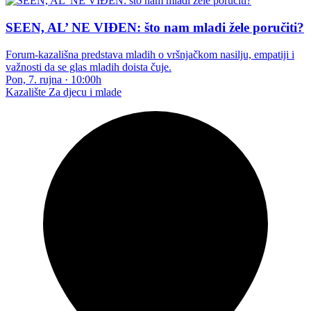
SEEN, AL’ NE VIĐEN: što nam mladi žele poručiti?
Forum-kazališna predstava mladih o vršnjačkom nasilju, empatiji i
važnosti da se glas mladih doista čuje.
Pon, 7. rujna
·
10:00h
Kazalište
Za djecu i mlade