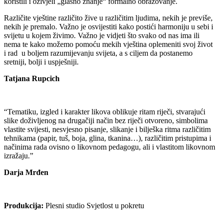
koristili i oživjeli „glasno znanje“ formalno obrazovanje.
Različite vještine različito žive u različitim ljudima, nekih je previše,
nekih je premalo. Važno je osvijestiti kako postići harmoniju u sebi i
svijetu u kojem živimo. Važno je vidjeti što svako od nas ima ili
nema te kako možemo pomoću mekih vještina oplemeniti svoj život
i rad u boljem razumijevanju svijeta, a s ciljem da postanemo
sretniji, bolji i uspješniji.
Tatjana Rupcich
“Tematiku, izgled i karakter likova oblikuje ritam riječi, stvarajući
slike doživljenog na drugačiji način bez riječi otvoreno, simbolima
vlastite svijesti, nesvjesno pisanje, slikanje i bilješka ritma različitim
tehnikama (papir, tuš, boja, glina, tkanina…), različitim pristupima i
načinima rada ovisno o likovnom pedagogu, ali i vlastitom likovnom
izražaju.”
Darja Mrđen
Produkcija:
Plesni studio Svjetlost u pokretu