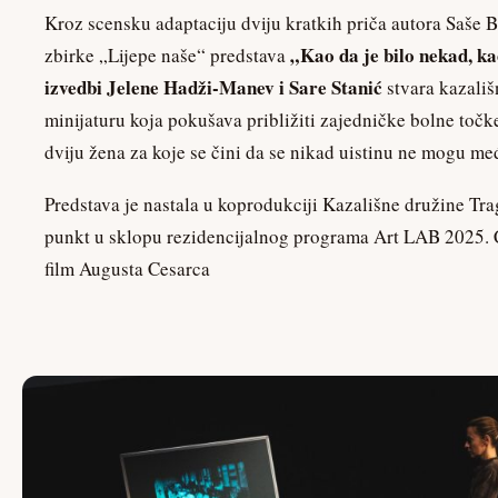
Kroz scensku adaptaciju dviju kratkih priča autora Saše B
„Kao da je bilo nekad, kao
zbirke „Lijepe naše“ predstava
izvedbi Jelene Hadži-Manev i Sare Stanić
stvara kazališ
minijaturu koja pokušava približiti zajedničke bolne točk
dviju žena za koje se čini da se nikad uistinu ne mogu m
Predstava je nastala u koprodukciji Kazališne družine Tr
punkt u sklopu rezidencijalnog programa Art LAB 2025. C
film Augusta Cesarca