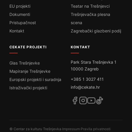
EU projekti
Teatar na Trešnjevci
Dokumenti
Trešnjevačka plesna
Pristupačnost
scena
Kontakt
Zagrebački glazbeni podij
CEKATE PROJEKTI
KONTAKT
Park Stara Trešnjevka 1
Glas Trešnjevke
10000 Zagreb
Mapiranje Trešnjevke
+385 1 3027 411
Europski projekti i suradnja
info@cekate.hr
Istraživački projekti
© Centar za kulturu Trešnjevka
·
Impressum
·
Pravila privatnosti
·