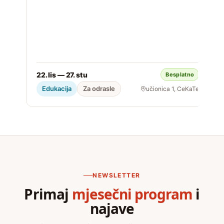
22. lis — 27. stu
Besplatno
S
Edukacija
Za odrasle
učionica 1, CeKaTe
NEWSLETTER
Primaj
mjesečni program
i
najave