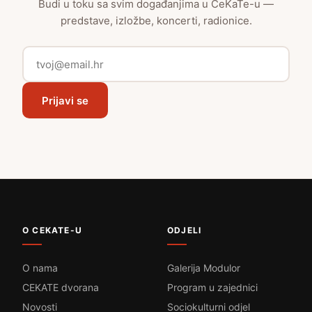
Budi u toku sa svim događanjima u CeKaTe-u —
predstave, izložbe, koncerti, radionice.
Prijavi se
O CEKATE-U
ODJELI
O nama
Galerija Modulor
CEKATE dvorana
Program u zajednici
Novosti
Sociokulturni odjel