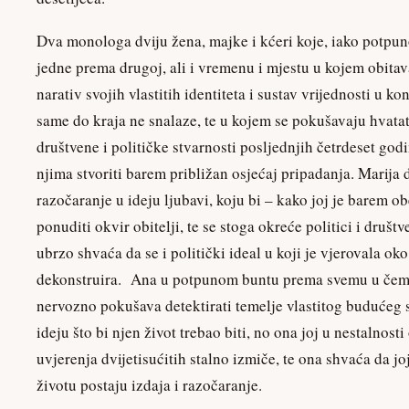
Dva monologa dviju žena, majke i kćeri koje, iako potpuno
jedne prema drugoj, ali i vremenu i mjestu u kojem obitav
narativ svojih vlastitih identiteta i sustav vrijednosti u k
same do kraja ne snalaze, te u kojem se pokušavaju hvatat
društvene i političke stvarnosti posljednjih četrdeset god
njima stvoriti barem približan osjećaj pripadanja. Marija 
razočaranje u ideju ljubavi, koju bi – kako joj je barem 
ponuditi okvir obitelji, te se stoga okreće politici i dru
ubrzo shvaća da se i politički ideal u koji je vjerovala oko
dekonstruira. Ana u potpunom buntu prema svemu u čemu
nervozno pokušava detektirati temelje vlastitog budućeg 
ideju što bi njen život trebao biti, no ona joj u nestalnost
uvjerenja dvijetisućitih stalno izmiče, te ona shvaća da jo
životu postaju izdaja i razočaranje.