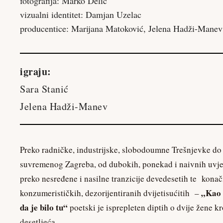
fotografija: Marko Delić
vizualni identitet: Damjan Uzelac
producentice: Marijana Matoković, Jelena Hadži-Manev
igraju:
Sara Stanić
Jelena Hadži-Manev
Preko radničke, industrijske, slobodoumne Trešnjevke do
suvremenog Zagreba, od dubokih, ponekad i naivnih uvje
preko nesređene i nasilne tranzicije devedesetih te kona
„Kao 
konzumerističkih, dezorijentiranih dvijetisućitih –
da je bilo tu“
poetski je isprepleten diptih o dvije žene k
desetljeća.