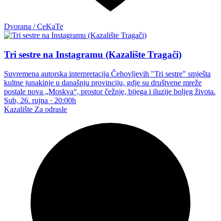
Dvorana / CeKaTe
Tri sestre na Instagramu (Kazalište Tragači)
Suvremena autorska interpretacija Čehovljevih "Tri sestre" smješta
kultne junakinje u današnju provinciju, gdje su društvene mreže
postale nova „Moskva“, prostor čežnje, bijega i iluzije boljeg života.
Sub, 26. rujna
·
20:00h
Kazalište
Za odrasle