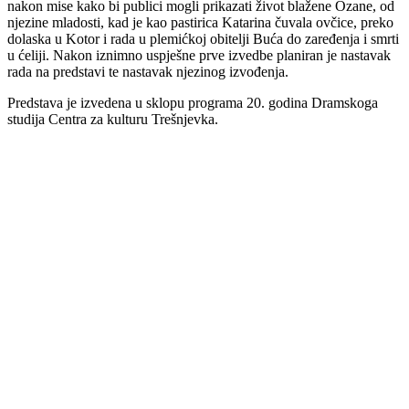
nakon mise kako bi publici mogli prikazati život blažene Ozane, od
njezine mladosti, kad je kao pastirica Katarina čuvala ovčice, preko
dolaska u Kotor i rada u plemićkoj obitelji Buća do zaređenja i smrti
u ćeliji. Nakon iznimno uspješne prve izvedbe planiran je nastavak
rada na predstavi te nastavak njezinog izvođenja.
Predstava je izvedena u sklopu programa 20. godina Dramskoga
studija Centra za kulturu Trešnjevka.