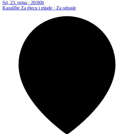
Sri, 23. rujna
·
20:00h
Kazalište
Za djecu i mlade · Za odrasle