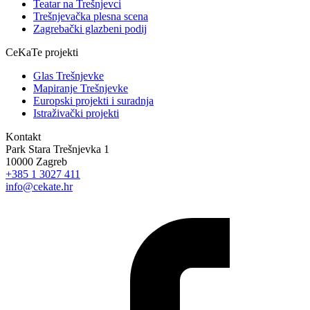
Teatar na Trešnjevci
Trešnjevačka plesna scena
Zagrebački glazbeni podij
CeKaTe projekti
Glas Trešnjevke
Mapiranje Trešnjevke
Europski projekti i suradnja
Istraživački projekti
Kontakt
Park Stara Trešnjevka 1
10000 Zagreb
+385 1 3027 411
info@cekate.hr