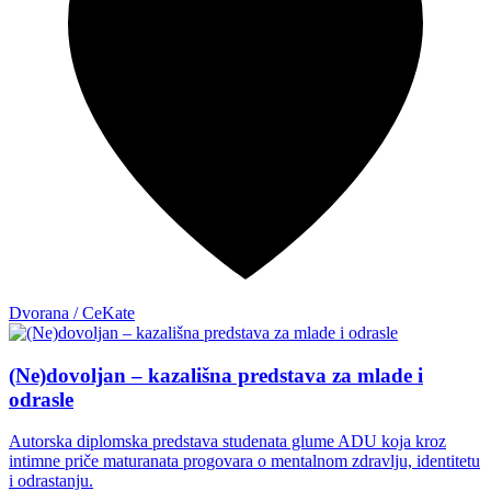
Dvorana / CeKate
(Ne)dovoljan – kazališna predstava za mlade i
odrasle
Autorska diplomska predstava studenata glume ADU koja kroz
intimne priče maturanata progovara o mentalnom zdravlju, identitetu
i odrastanju.