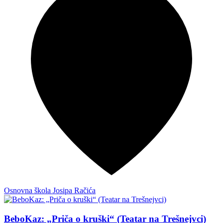
Osnovna škola Josipa Račića
BeboKaz: „Priča o kruški“ (Teatar na Trešnejvci)