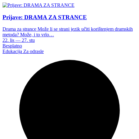
Prijave: DRAMA ZA STRANCE
Drama za strance Može li se strani jezik učiti korištenjem dramskih
metoda? Može, i to vrlo…
22. lis — 27. stu
Besplatno
Edukacija
Za odrasle