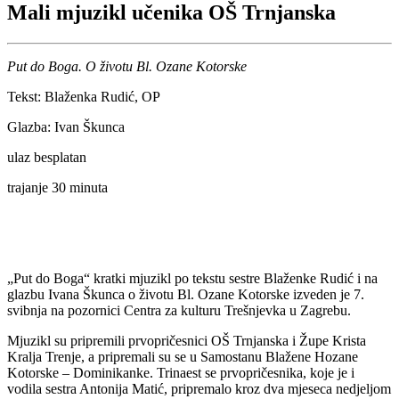
Mali mjuzikl učenika OŠ Trnjanska
Put do Boga. O životu Bl. Ozane Kotorske
Tekst: Blaženka Rudić, OP
Glazba: Ivan Škunca
ulaz besplatan
trajanje 30 minuta
„Put do Boga“ kratki mjuzikl po tekstu sestre Blaženke Rudić i na
glazbu Ivana Škunca o životu Bl. Ozane Kotorske izveden je 7.
svibnja na pozornici Centra za kulturu Trešnjevka u Zagrebu.
Mjuzikl su pripremili prvopričesnici OŠ Trnjanska i Župe Krista
Kralja Trenje, a pripremali su se u Samostanu Blažene Hozane
Kotorske – Dominikanke. Trinaest se prvopričesnika, koje je i
vodila sestra Antonija Matić, pripremalo kroz dva mjeseca nedjeljom