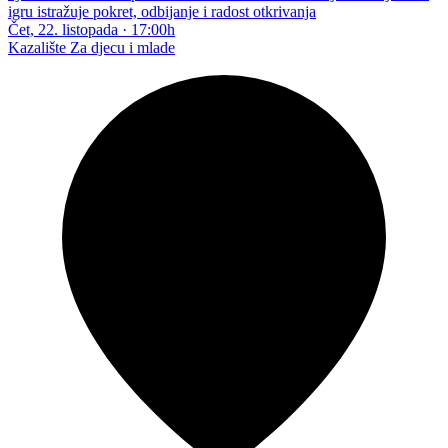
igru istražuje pokret, odbijanje i radost otkrivanja
Čet, 22. listopada
·
17:00h
Kazalište
Za djecu i mlade