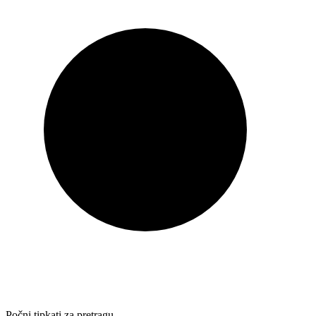
Počni tipkati za pretragu…