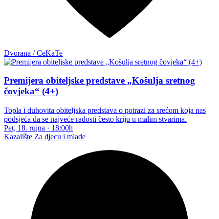
Dvorana / CeKaTe
Premijera obiteljske predstave „Košulja sretnog
čovjeka“ (4+)
Topla i duhovita obiteljska predstava o potrazi za srećom koja nas
podsjeća da se najveće radosti često kriju u malim stvarima.
Pet, 18. rujna
·
18:00h
Kazalište
Za djecu i mlade