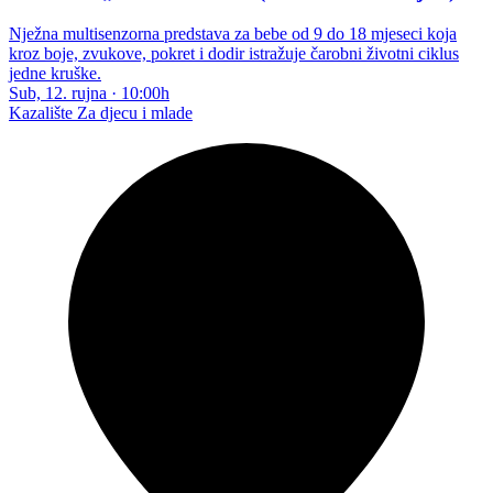
Nježna multisenzorna predstava za bebe od 9 do 18 mjeseci koja
kroz boje, zvukove, pokret i dodir istražuje čarobni životni ciklus
jedne kruške.
Sub, 12. rujna
·
10:00h
Kazalište
Za djecu i mlade