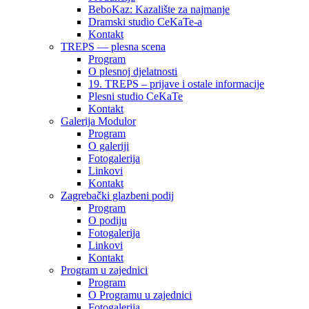
BeboKaz: Kazalište za najmanje
Dramski studio CeKaTe-a
Kontakt
TREPS — plesna scena
Program
O plesnoj djelatnosti
19. TREPS – prijave i ostale informacije
Plesni studio CeKaTe
Kontakt
Galerija Modulor
Program
O galeriji
Fotogalerija
Linkovi
Kontakt
Zagrebački glazbeni podij
Program
O podiju
Fotogalerija
Linkovi
Kontakt
Program u zajednici
Program
O Programu u zajednici
Fotogalerija