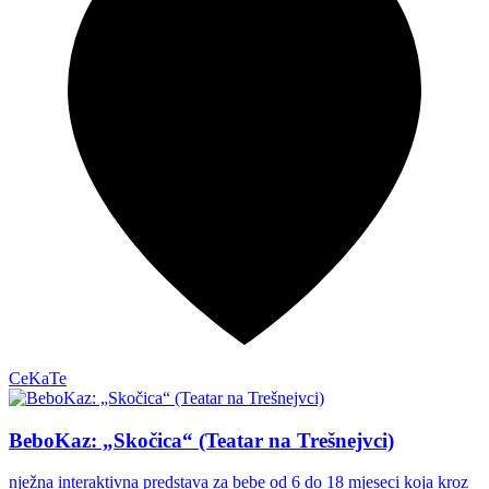
CeKaTe
BeboKaz: „Skočica“ (Teatar na Trešnejvci)
nježna interaktivna predstava za bebe od 6 do 18 mjeseci koja kroz