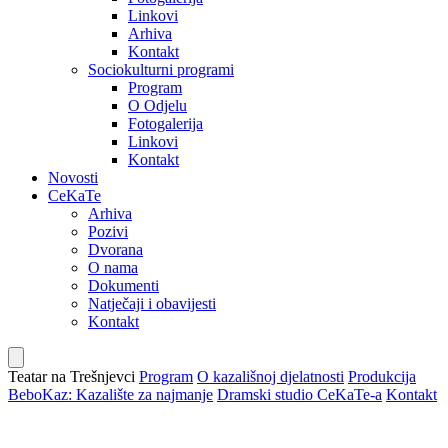
Linkovi
Arhiva
Kontakt
Sociokulturni programi
Program
O Odjelu
Fotogalerija
Linkovi
Kontakt
Novosti
CeKaTe
Arhiva
Pozivi
Dvorana
O nama
Dokumenti
Natječaji i obavijesti
Kontakt
Teatar na Trešnjevci
Program
O kazališnoj djelatnosti
Produkcija
BeboKaz: Kazalište za najmanje
Dramski studio CeKaTe-a
Kontakt