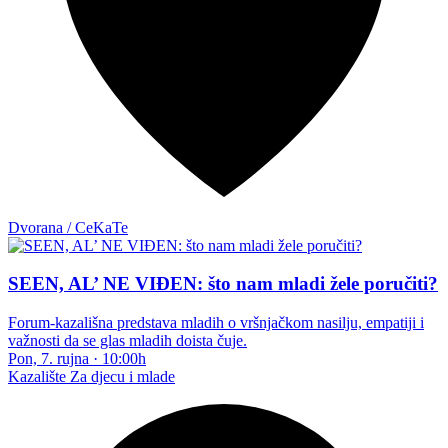
Dvorana / CeKaTe
SEEN, AL’ NE VIĐEN: što nam mladi žele poručiti?
Forum-kazališna predstava mladih o vršnjačkom nasilju, empatiji i
važnosti da se glas mladih doista čuje.
Pon, 7. rujna
·
10:00h
Kazalište
Za djecu i mlade