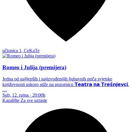
učionica 1, CeKaTe
Romeo i Julija (premijera)
Jedna od najljepših i najizvođenijih ljubavnih priča svjetske
književnosti uskoro stiže na pozornicu 𝗧𝗲𝗮𝘁𝗿𝗮 𝗻𝗮 𝗧𝗿𝗲𝘀̌𝗻𝗷𝗲𝘃𝗰𝗶.
…
Sub, 12. rujna
·
20:00h
Kazalište
Za sve uzraste