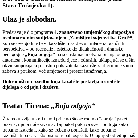
Stara Trešnjevka 1).
Ulaz je slobodan.
Predstava je dio programa
4. znanstveno-umjetničkog simpozija s
međunarodnim sudjelovanjem „Zamišljeni svjetovi Ive Gruić“
,
koji se ove godine bavi kazalištem za djecu i mlade iz različitih
perspektiva – od recepcije i estetike do didaktičnosti i dramske
pedagogije
„Boja odgoja“
na scenski način otvara pitanja odgoja,
autoriteta i komunikacije između djece i odraslih, uklapajući se u širi
okvir simpozija koji nastoji pokazati da kazalište za djecu nije samo
zabava s poukom, već umjetnost i prostor istraživanja.
Dobrodošli na izvedbu koja kazalište postavlja u središte
dijaloga o odgoju i društvu.
Teatar Tirena:
„Boja odgoja“
Živimo u svijetu koji nam i prije no što se rodimo “daruje” paket
pravila, uputa i očekivanja. Taj paket pokriva sve – od toga kako
trebamo izgledati, kako se trebamo ponašati, kako trebamo
razmišljati pa čak i što bismo trebali osjećati. Unaprijed određuje naš