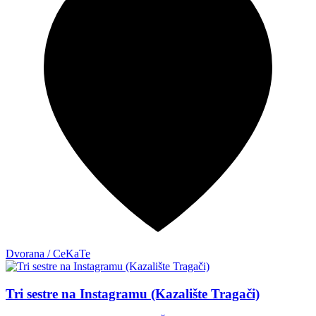
Dvorana / CeKaTe
Tri sestre na Instagramu (Kazalište Tragači)