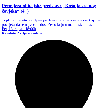
Premijera obiteljske predstave „Košulja sretnog
čovjeka“ (4+)
Topla i duhovita obiteljska predstava o potrazi za srećom koja nas
podsjeća da se najveće radosti često kriju u malim stvarima.
Pet, 18. rujna
·
18:00h
Kazalište
Za djecu i mlade