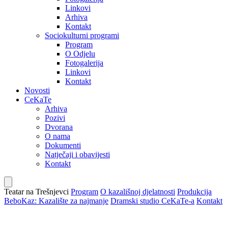
Linkovi
Arhiva
Kontakt
Sociokulturni programi
Program
O Odjelu
Fotogalerija
Linkovi
Kontakt
Novosti
CeKaTe
Arhiva
Pozivi
Dvorana
O nama
Dokumenti
Natječaji i obavijesti
Kontakt
Teatar na Trešnjevci
Program
O kazališnoj djelatnosti
Produkcija
BeboKaz: Kazalište za najmanje
Dramski studio CeKaTe-a
Kontakt