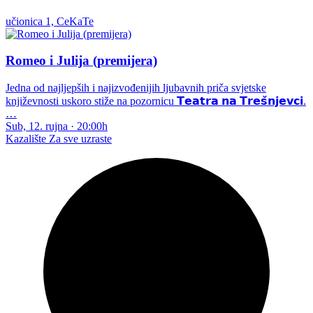
učionica 1, CeKaTe
Romeo i Julija (premijera)
Jedna od najljepših i najizvođenijih ljubavnih priča svjetske
književnosti uskoro stiže na pozornicu 𝗧𝗲𝗮𝘁𝗿𝗮 𝗻𝗮 𝗧𝗿𝗲𝘀̌𝗻𝗷𝗲𝘃𝗰𝗶.
…
Sub, 12. rujna
·
20:00h
Kazalište
Za sve uzraste