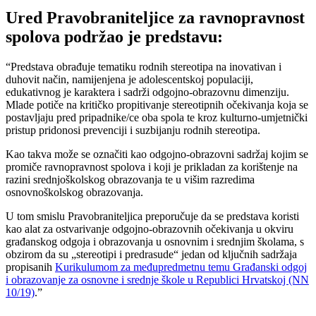
Ured Pravobraniteljice za ravnopravnost
spolova podržao je predstavu:
“Predstava obrađuje tematiku rodnih stereotipa na inovativan i
duhovit način, namijenjena je adolescentskoj populaciji,
edukativnog je karaktera i sadrži odgojno-obrazovnu dimenziju.
Mlade potiče na kritičko propitivanje stereotipnih očekivanja koja se
postavljaju pred pripadnike/ce oba spola te kroz kulturno-umjetnički
pristup pridonosi prevenciji i suzbijanju rodnih stereotipa.
Kao takva može se označiti kao odgojno-obrazovni sadržaj kojim se
promiče ravnopravnost spolova i koji je prikladan za korištenje na
razini srednjoškolskog obrazovanja te u višim razredima
osnovnoškolskog obrazovanja.
U tom smislu Pravobraniteljica preporučuje da se predstava koristi
kao alat za ostvarivanje odgojno-obrazovnih očekivanja u okviru
građanskog odgoja i obrazovanja u osnovnim i srednjim školama, s
obzirom da su „stereotipi i predrasude“ jedan od ključnih sadržaja
propisanih
Kurikulumom za međupredmetnu temu Građanski odgoj
i obrazovanje za osnovne i srednje škole u Republici Hrvatskoj (NN
10/19)
.”