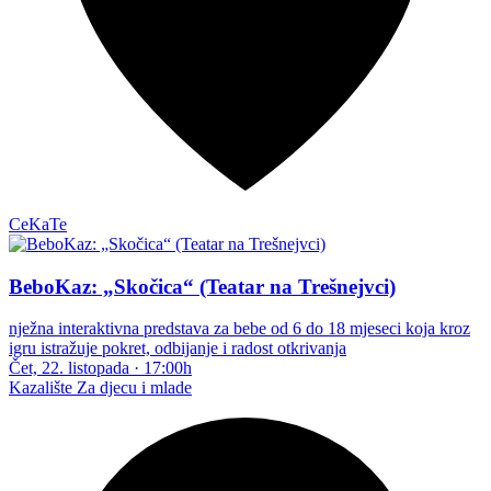
CeKaTe
BeboKaz: „Skočica“ (Teatar na Trešnejvci)
nježna interaktivna predstava za bebe od 6 do 18 mjeseci koja kroz
igru istražuje pokret, odbijanje i radost otkrivanja
Čet, 22. listopada
·
17:00h
Kazalište
Za djecu i mlade