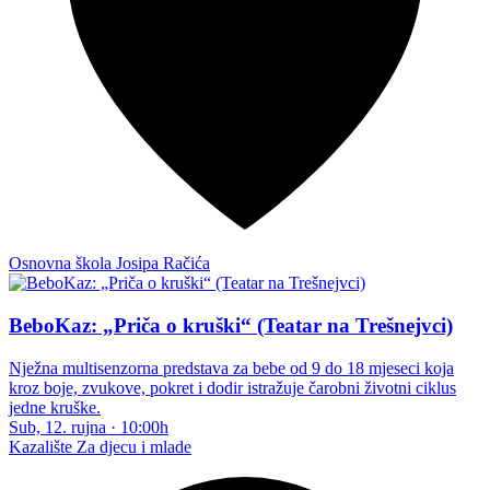
Osnovna škola Josipa Račića
BeboKaz: „Priča o kruški“ (Teatar na Trešnejvci)
Nježna multisenzorna predstava za bebe od 9 do 18 mjeseci koja
kroz boje, zvukove, pokret i dodir istražuje čarobni životni ciklus
jedne kruške.
Sub, 12. rujna
·
10:00h
Kazalište
Za djecu i mlade