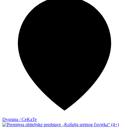
Dvorana / CeKaTe