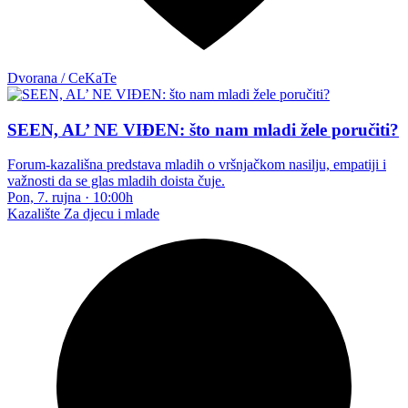
Dvorana / CeKaTe
SEEN, AL’ NE VIĐEN: što nam mladi žele poručiti?
Forum-kazališna predstava mladih o vršnjačkom nasilju, empatiji i
važnosti da se glas mladih doista čuje.
Pon, 7. rujna
·
10:00h
Kazalište
Za djecu i mlade