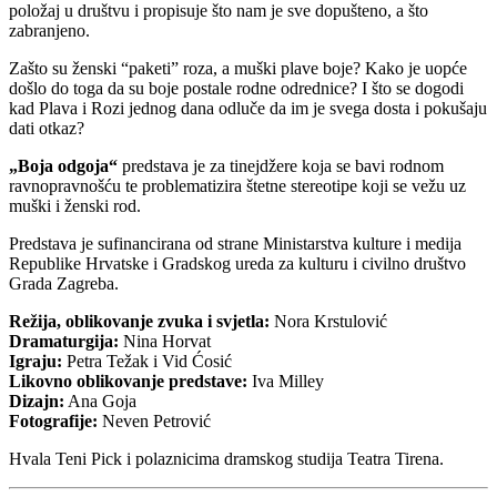
položaj u društvu i propisuje što nam je sve dopušteno, a što
zabranjeno.
Zašto su ženski “paketi” roza, a muški plave boje? Kako je uopće
došlo do toga da su boje postale rodne odrednice? I što se dogodi
kad Plava i Rozi jednog dana odluče da im je svega dosta i pokušaju
dati otkaz?
„Boja odgoja“
predstava je za tinejdžere koja se bavi rodnom
ravnopravnošću te problematizira štetne stereotipe koji se vežu uz
muški i ženski rod.
Predstava je sufinancirana od strane Ministarstva kulture i medija
Republike Hrvatske i Gradskog ureda za kulturu i civilno društvo
Grada Zagreba.
Režija, oblikovanje zvuka i svjetla:
Nora Krstulović
Dramaturgija:
Nina Horvat
Igraju:
Petra Težak i Vid Ćosić
Likovno oblikovanje predstave:
Iva Milley
Dizajn:
Ana Goja
Fotografije:
Neven Petrović
Hvala Teni Pick i polaznicima dramskog studija Teatra Tirena.