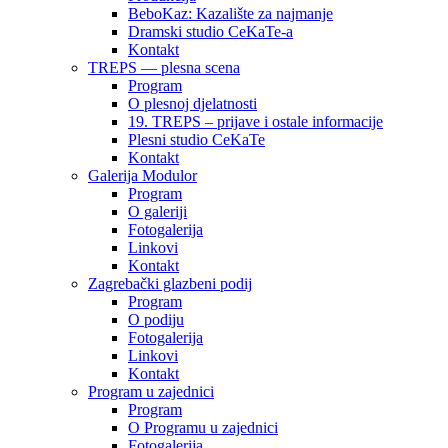
BeboKaz: Kazalište za najmanje
Dramski studio CeKaTe-a
Kontakt
TREPS — plesna scena
Program
O plesnoj djelatnosti
19. TREPS – prijave i ostale informacije
Plesni studio CeKaTe
Kontakt
Galerija Modulor
Program
O galeriji
Fotogalerija
Linkovi
Kontakt
Zagrebački glazbeni podij
Program
O podiju
Fotogalerija
Linkovi
Kontakt
Program u zajednici
Program
O Programu u zajednici
Fotogalerija