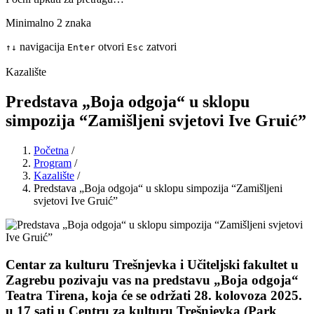
Minimalno 2 znaka
navigacija
otvori
zatvori
↑
↓
Enter
Esc
Kazalište
Predstava „Boja odgoja“ u sklopu
simpozija “Zamišljeni svjetovi Ive Gruić”
Početna
/
Program
/
Kazalište
/
Predstava „Boja odgoja“ u sklopu simpozija “Zamišljeni
svjetovi Ive Gruić”
Centar za kulturu Trešnjevka i Učiteljski fakultet u
Zagrebu pozivaju vas na predstavu „Boja odgoja“
Teatra Tirena, koja će se održati 28. kolovoza 2025.
u 17 sati u Centru za kulturu Trešnjevka (Park