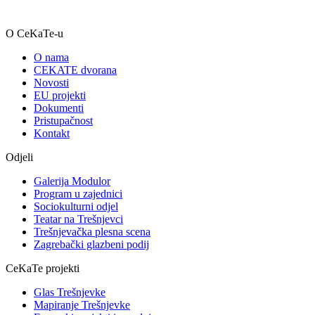
O CeKaTe-u
O nama
CEKATE dvorana
Novosti
EU projekti
Dokumenti
Pristupačnost
Kontakt
Odjeli
Galerija Modulor
Program u zajednici
Sociokulturni odjel
Teatar na Trešnjevci
Trešnjevačka plesna scena
Zagrebački glazbeni podij
CeKaTe projekti
Glas Trešnjevke
Mapiranje Trešnjevke