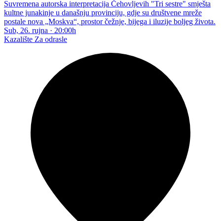
Suvremena autorska interpretacija Čehovljevih "Tri sestre" smješta
kultne junakinje u današnju provinciju, gdje su društvene mreže
postale nova „Moskva“, prostor čežnje, bijega i iluzije boljeg života.
Sub, 26. rujna
·
20:00h
Kazalište
Za odrasle