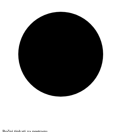
Počni tipkati za pretragu…