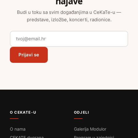
najave
Budi u toku sa svim događanjima u CeKaTe-u —
predstave, izložbe, koncerti, radionice.
Prijavi se
O CEKATE-U
ODJELI
O nama
Galerija Modulor
CEKATE dvorana
Program u zajednici