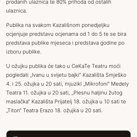
prodanih ulaznica te 80% prihoda od ostalih
ulaznica.
Publika na svakom Kazališnom ponedjeljku
ocjenjuje predstavu ocjenama od 1 do 5 te se bira
predstava publike mjeseca i predstava godine po
izboru publike.
U ožujku publika će tako u CeKaTe Teatru moći
pogledati „Ivanu u svijetu bajki“ Kazališta Smješko
4. i 25. ožujka u 20 sati, mjuzikl „Mikrofoni“ Medely
Teatra 11. ožujka u 20 sati, „Plesnu haljinu žutog
maslačka“ Kazališta Prijatelj 18. ožujka u 10 sati te
„Titon“ Teatra Erazo 18. ožujka u 20 sati.