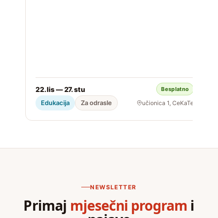
22. lis — 27. stu
Besplatno
S
Edukacija
Za odrasle
učionica 1, CeKaTe
NEWSLETTER
Primaj
mjesečni program
i