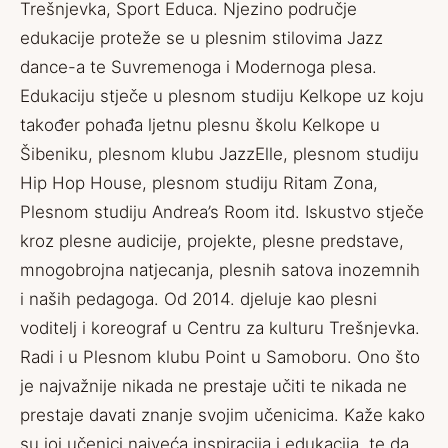
Trešnjevka, Sport Educa. Njezino područje
edukacije proteže se u plesnim stilovima Jazz
dance-a te Suvremenoga i Modernoga plesa.
Edukaciju stječe u plesnom studiju Kelkope uz koju
također pohađa ljetnu plesnu školu Kelkope u
Šibeniku, plesnom klubu JazzElle, plesnom studiju
Hip Hop House, plesnom studiju Ritam Zona,
Plesnom studiju Andrea’s Room itd. Iskustvo stječe
kroz plesne audicije, projekte, plesne predstave,
mnogobrojna natjecanja, plesnih satova inozemnih
i naših pedagoga. Od 2014. djeluje kao plesni
voditelj i koreograf u Centru za kulturu Trešnjevka.
Radi i u Plesnom klubu Point u Samoboru. Ono što
je najvažnije nikada ne prestaje učiti te nikada ne
prestaje davati znanje svojim učenicima. Kaže kako
su joj učenici najveća inspiracija i edukacija, te da