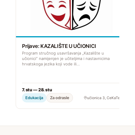
D
k
Prijave: KAZALIŠTE U UČIONICI
Program stručnog usavršavanja „Kazalište u
učionici” namijenjen je učiteljima i nastavnicima
hrvatskoga jezika koji vode ili…
2
7. stu — 28. stu
Edukacija
Za odrasle
učionica 3, CeKaTe