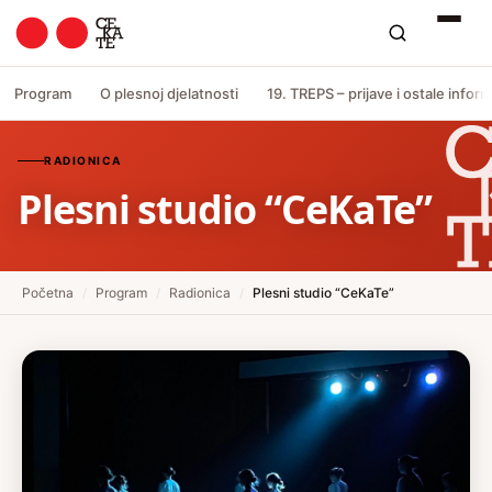
Program
O plesnoj djelatnosti
19. TREPS – prijave i ostale inform
RADIONICA
Plesni studio “CeKaTe”
Početna
/
Program
/
Radionica
/
Plesni studio “CeKaTe”