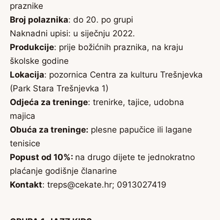
praznike
Broj polaznika
: do 20. po grupi
Naknadni upisi: u siječnju 2022.
Produkcije
: prije božićnih praznika, na kraju
školske godine
Lokacija
: pozornica Centra za kulturu Trešnjevka
(Park Stara Trešnjevka 1)
Odjeća za treninge
: trenirke, tajice, udobna
majica
Obuća za treninge:
plesne papučice ili lagane
tenisice
Popust od 10%:
na drugo dijete te jednokratno
plaćanje godišnje članarine
Kontakt
: treps@cekate.hr; 0913027419