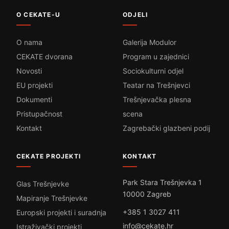
O CEKATE-U
ODJELI
O nama
Galerija Modulor
CEKATE dvorana
Program u zajednici
Novosti
Sociokulturni odjel
EU projekti
Teatar na Trešnjevci
Dokumenti
Trešnjevačka plesna
Pristupačnost
scena
Kontakt
Zagrebački glazbeni podij
CEKATE PROJEKTI
KONTAKT
Park Stara Trešnjevka 1
Glas Trešnjevke
10000 Zagreb
Mapiranje Trešnjevke
+385 1 3027 411
Europski projekti i suradnja
info@cekate.hr
Istraživački projekti