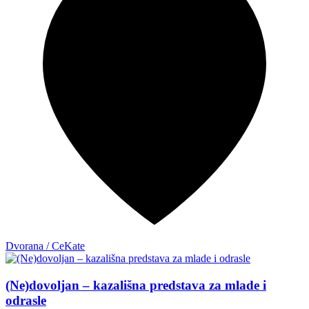
Dvorana / CeKate
(Ne)dovoljan – kazališna predstava za mlade i
odrasle