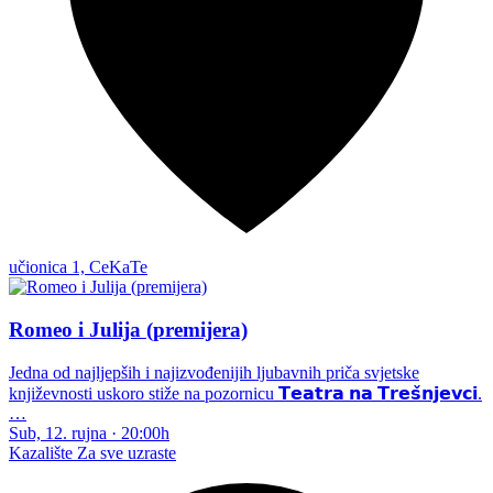
učionica 1, CeKaTe
Romeo i Julija (premijera)
Jedna od najljepših i najizvođenijih ljubavnih priča svjetske
književnosti uskoro stiže na pozornicu 𝗧𝗲𝗮𝘁𝗿𝗮 𝗻𝗮 𝗧𝗿𝗲𝘀̌𝗻𝗷𝗲𝘃𝗰𝗶.
…
Sub, 12. rujna
·
20:00h
Kazalište
Za sve uzraste