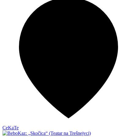
CeKaTe