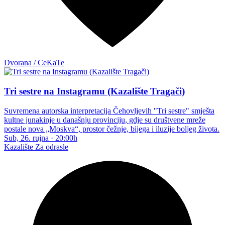
Dvorana / CeKaTe
Tri sestre na Instagramu (Kazalište Tragači)
Suvremena autorska interpretacija Čehovljevih "Tri sestre" smješta
kultne junakinje u današnju provinciju, gdje su društvene mreže
postale nova „Moskva“, prostor čežnje, bijega i iluzije boljeg života.
Sub, 26. rujna
·
20:00h
Kazalište
Za odrasle