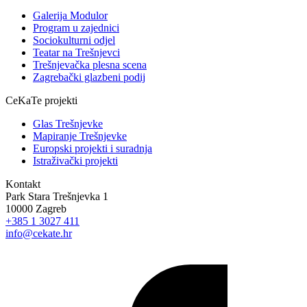
Galerija Modulor
Program u zajednici
Sociokulturni odjel
Teatar na Trešnjevci
Trešnjevačka plesna scena
Zagrebački glazbeni podij
CeKaTe projekti
Glas Trešnjevke
Mapiranje Trešnjevke
Europski projekti i suradnja
Istraživački projekti
Kontakt
Park Stara Trešnjevka 1
10000 Zagreb
+385 1 3027 411
info@cekate.hr