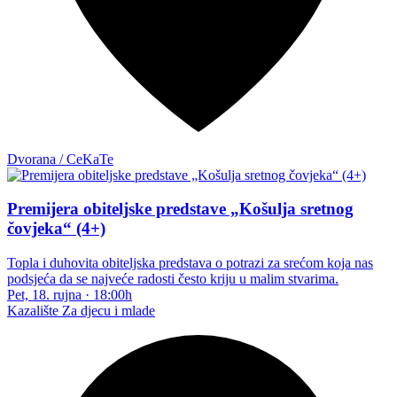
Dvorana / CeKaTe
Premijera obiteljske predstave „Košulja sretnog
čovjeka“ (4+)
Topla i duhovita obiteljska predstava o potrazi za srećom koja nas
podsjeća da se najveće radosti često kriju u malim stvarima.
Pet, 18. rujna
·
18:00h
Kazalište
Za djecu i mlade