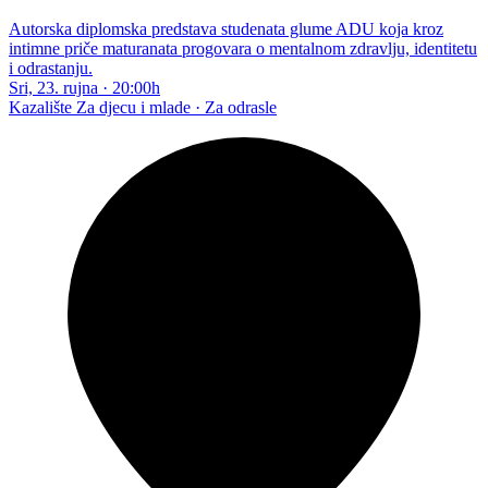
Autorska diplomska predstava studenata glume ADU koja kroz
intimne priče maturanata progovara o mentalnom zdravlju, identitetu
i odrastanju.
Sri, 23. rujna
·
20:00h
Kazalište
Za djecu i mlade · Za odrasle