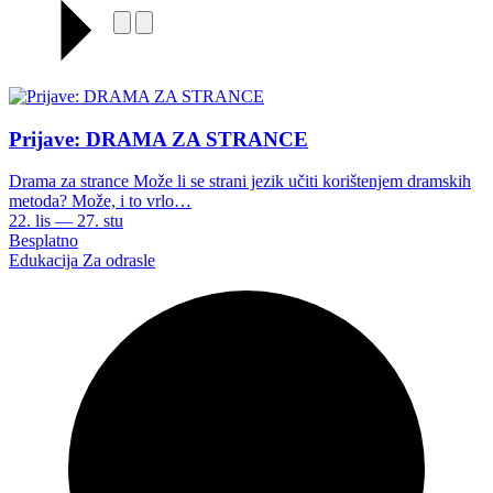
Prijave: DRAMA ZA STRANCE
Drama za strance Može li se strani jezik učiti korištenjem dramskih
metoda? Može, i to vrlo…
22. lis — 27. stu
Besplatno
Edukacija
Za odrasle