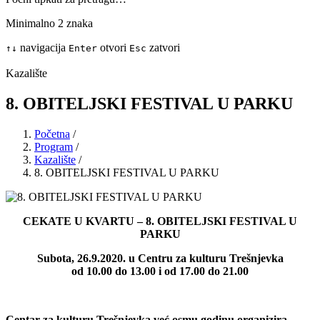
Minimalno 2 znaka
navigacija
otvori
zatvori
↑
↓
Enter
Esc
Kazalište
8. OBITELJSKI FESTIVAL U PARKU
Početna
/
Program
/
Kazalište
/
8. OBITELJSKI FESTIVAL U PARKU
CEKATE U KVARTU –
8. OBITELJSKI FESTIVAL U
PARKU
Subota, 26.9.2020. u Centru za kulturu Trešnjevka
od 10.00 do 13.00 i od 17.00 do 21.00
Centar za kulturu Trešnjevka već osmu godinu organizira