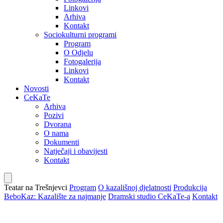
Linkovi
Arhiva
Kontakt
Sociokulturni programi
Program
O Odjelu
Fotogalerija
Linkovi
Kontakt
Novosti
CeKaTe
Arhiva
Pozivi
Dvorana
O nama
Dokumenti
Natječaji i obavijesti
Kontakt
Teatar na Trešnjevci
Program
O kazališnoj djelatnosti
Produkcija
BeboKaz: Kazalište za najmanje
Dramski studio CeKaTe-a
Kontakt