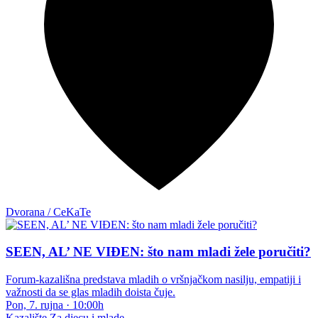
Dvorana / CeKaTe
SEEN, AL’ NE VIĐEN: što nam mladi žele poručiti?
Forum-kazališna predstava mladih o vršnjačkom nasilju, empatiji i
važnosti da se glas mladih doista čuje.
Pon, 7. rujna
·
10:00h
Kazalište
Za djecu i mlade