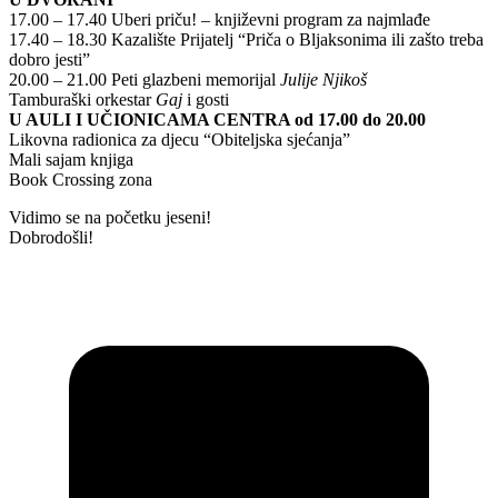
17.00 – 17.40
Uberi priču! – književni program za najmlađe
17.40 – 18.30
Kazalište Prijatelj “Priča o Bljaksonima ili zašto treba
dobro jesti”
20.00 – 21.00 Peti
glazbeni memorijal
Julije
Njikoš
Tamburaški orkestar
Gaj
i gosti
U AULI I UČIONICAMA CENTRA od 17.00 do 20.00
Likovna radionica za djecu “Obiteljska sjećanja”
Mali sajam knjiga
Book Crossing zona
Vidimo se na početku jeseni!
Dobrodošli!