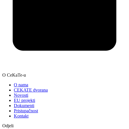
O CeKaTe-u
O nama
CEKATE dvorana
Novosti
EU projekti
Dokumenti
Pristupačnost
Kontakt
Odjeli