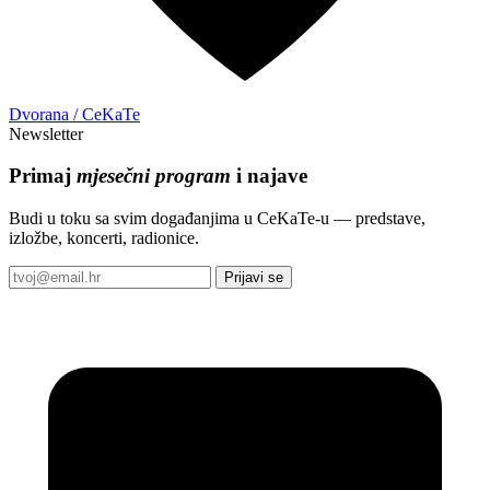
Dvorana / CeKaTe
Newsletter
Primaj
mjesečni program
i najave
Budi u toku sa svim događanjima u CeKaTe-u — predstave,
izložbe, koncerti, radionice.
Prijavi se