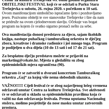
OBITELJSKI FESTIVAL koji će se održati u Parku Stara
Trešnjevka u subotu, 26. rujna 2020. s početkom u 10 sati.
Ovom manifestacijom simbolično ispraćamo ljeto i pozdravljamo
jesen. Pozivamo obitelji te sve stanovnike Trešnjevke i šire da nam
se pridruže na ovom cjelodnevnom slavlju. Očekuje vas bogat
program na kojem će svatko sigurno pronaći nešto za sebe.
Ova manifestacija donosi predstavu za djecu, sajam školskih
knjiga, nastupe puhačkog i tamburaškog orkestra te dječjeg
zbora, kreativne i dramske radionice i još mnogo toga. Program
je podijeljen u dva dijela (10 do 13 sati i od 17 do 21 sat).
Za besplatnu dječju predstavu možete se prijaviti na
marketing@cekate.hr. Mjesta u gledalištu su zbog
epidemioloških mjera ograničena (90).
Program će se zatvoriti u dvorani koncertom Tamburaškog
orkestra „Gaj“ za kojeg više nema slobodnih ulaznica.
VAŽNO!!!!!! Cijeli festival će se zbog najavljenog lošeg vremena
održavati unutar Centra za kulturu Trešnjevka.
Sve aktivnosti
će se održavati u skladu sa epidemiološkim pravilima koja će
važiti na dan održavanja festivala. Prema uputama Nacionalog
stožera, molimo posjetitelje da nose masku unutar zatvorenih
prostora.