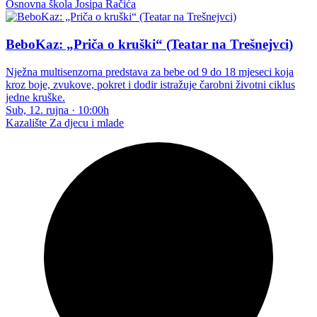
Osnovna škola Josipa Račića
BeboKaz: „Priča o kruški“ (Teatar na Trešnejvci)
Nježna multisenzorna predstava za bebe od 9 do 18 mjeseci koja
kroz boje, zvukove, pokret i dodir istražuje čarobni životni ciklus
jedne kruške.
Sub, 12. rujna
·
10:00h
Kazalište
Za djecu i mlade