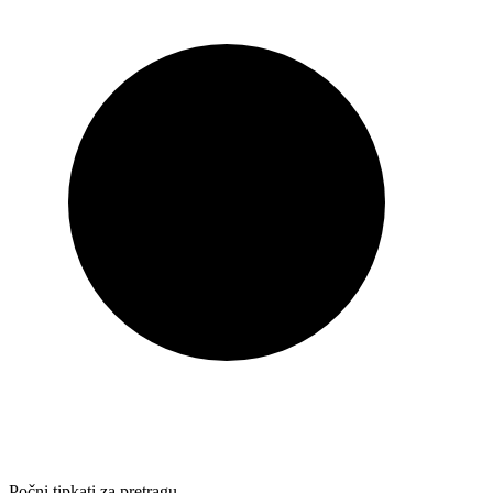
Počni tipkati za pretragu…