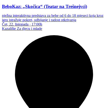
BeboKaz: „Skočica“ (Teatar na Trešnejvci)
nježna interaktivna predstava za bebe od 6 do 18 mjeseci koja kroz
igru istražuje pokret, odbijanje i radost otkrivanja
Čet, 22. listopada
·
17:00h
Kazalište
Za djecu i mlade