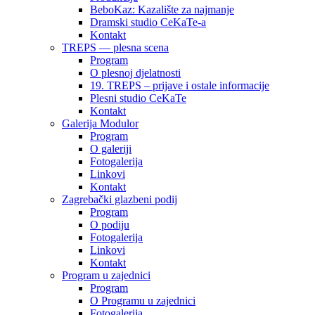
BeboKaz: Kazalište za najmanje
Dramski studio CeKaTe-a
Kontakt
TREPS — plesna scena
Program
O plesnoj djelatnosti
19. TREPS – prijave i ostale informacije
Plesni studio CeKaTe
Kontakt
Galerija Modulor
Program
O galeriji
Fotogalerija
Linkovi
Kontakt
Zagrebački glazbeni podij
Program
O podiju
Fotogalerija
Linkovi
Kontakt
Program u zajednici
Program
O Programu u zajednici
Fotogalerija