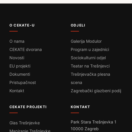
O CEKATE-U
ODJELI
O nama
Galerija Modulor
CEKATE dvorana
Program u zajednici
Novosti
Sociokulturni odjel
EU projekti
Teatar na Trešnjevci
Dokumenti
Trešnjevačka plesna
Pristupačnost
scena
Kontakt
Zagrebački glazbeni podij
CEKATE PROJEKTI
KONTAKT
Park Stara Trešnjevka 1
Glas Trešnjevke
10000 Zagreb
Mapiranje Trešnjevke