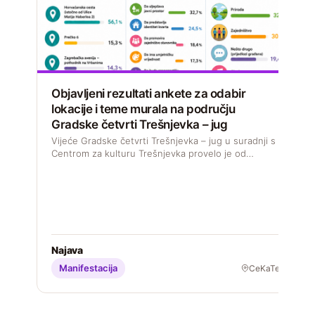
Objavljeni rezultati ankete za odabir
lokacije i teme murala na području
Gradske četvrti Trešnjevka – jug
D
s
Vijeće Gradske četvrti Trešnjevka – jug u suradnji s
M
Centrom za kulturu Trešnjevka provelo je od…
S
Najava
Manifestacija
CeKaTe