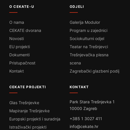
O CEKATE-U
ODJELI
O nama
Galerija Modulor
CEKATE dvorana
Program u zajednici
Novosti
Sociokulturni odjel
EU projekti
Teatar na Trešnjevci
Dokumenti
Trešnjevačka plesna
Pristupačnost
scena
Kontakt
Zagrebački glazbeni podij
CEKATE PROJEKTI
KONTAKT
Park Stara Trešnjevka 1
Glas Trešnjevke
10000 Zagreb
Mapiranje Trešnjevke
+385 1 3027 411
Europski projekti i suradnja
info@cekate.hr
Istraživački projekti