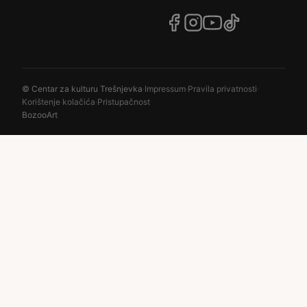
© Centar za kulturu Trešnjevka
·
Impressum
·
Pravila privatnosti
·
Korištenje kolačića
·
Pristupačnost
BozooArt