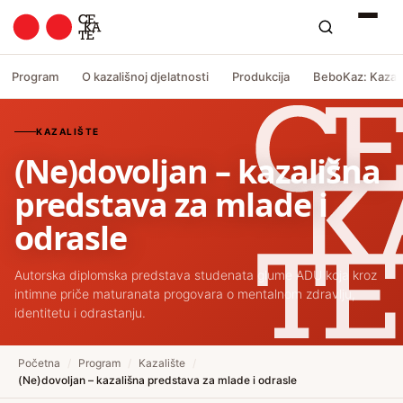
Program
O kazališnoj djelatnosti
Produkcija
BeboKaz: Kazali
KAZALIŠTE
(Ne)dovoljan – kazališna
predstava za mlade i
odrasle
Autorska diplomska predstava studenata glume ADU koja kroz
intimne priče maturanata progovara o mentalnom zdravlju,
identitetu i odrastanju.
Početna
/
Program
/
Kazalište
/
(Ne)dovoljan – kazališna predstava za mlade i odrasle