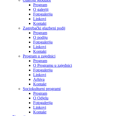
Galerija Modulor
Program
O galeriji
Fotogalerija
Linkovi
Kontakt
Zagrebački glazbeni podij
Program
O podiju
Fotogalerija
Linkovi
Kontakt
Program u zajednici
Program
O Programu u zajednici
Fotogalerija
Linkovi
Arhiva
Kontakt
Sociokulturni programi
Program
O Odjelu
Fotogalerija
Linkovi
Kontakt