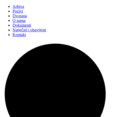
Arhiva
Pozivi
Dvorana
O nama
Dokumenti
Natječaji i obavijesti
Kontakt