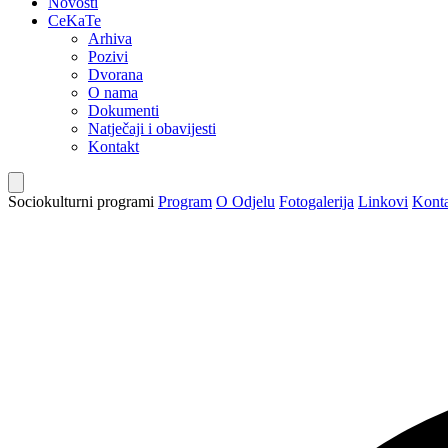
Novosti
CeKaTe
Arhiva
Pozivi
Dvorana
O nama
Dokumenti
Natječaji i obavijesti
Kontakt
Sociokulturni programi
Program
O Odjelu
Fotogalerija
Linkovi
Kont