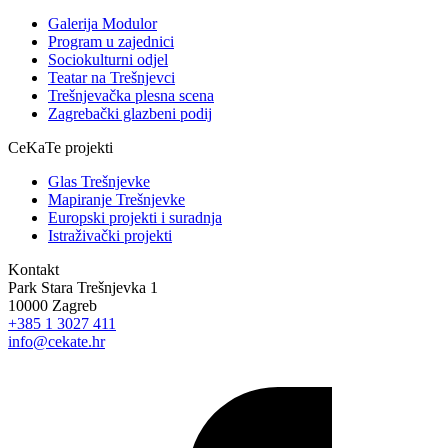
Galerija Modulor
Program u zajednici
Sociokulturni odjel
Teatar na Trešnjevci
Trešnjevačka plesna scena
Zagrebački glazbeni podij
CeKaTe projekti
Glas Trešnjevke
Mapiranje Trešnjevke
Europski projekti i suradnja
Istraživački projekti
Kontakt
Park Stara Trešnjevka 1
10000 Zagreb
+385 1 3027 411
info@cekate.hr