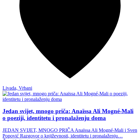
Livada, Vrbani
Jedan svijet, mnogo priča: Anaïssa Ali Mogné-Mali
o poeziji, identitetu i pronalaženju doma
JEDAN SVIJET, MNOGO PRIČA Anaïssa Ali Mogné-Mali i Sven
Popović Razgovor o književnosti, identitetu i pronalaženju…