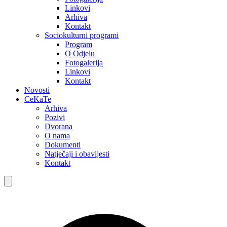
Linkovi
Arhiva
Kontakt
Sociokulturni programi
Program
O Odjelu
Fotogalerija
Linkovi
Kontakt
Novosti
CeKaTe
Arhiva
Pozivi
Dvorana
O nama
Dokumenti
Natječaji i obavijesti
Kontakt