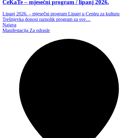
CeKaTe – mjesečni program / lipanj 2026.
Lipanj 2026. – mjesečni program Lipanj u Centru za kulturu
Trešnjevka donosi raznolik program za sve…
Najava
Manifestacija
Za odrasle