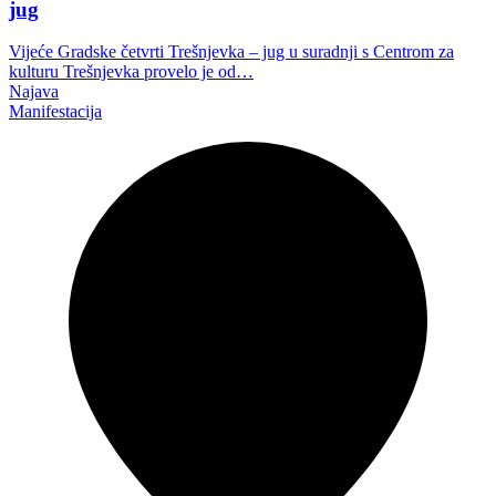
jug
Vijeće Gradske četvrti Trešnjevka – jug u suradnji s Centrom za
kulturu Trešnjevka provelo je od…
Najava
Manifestacija