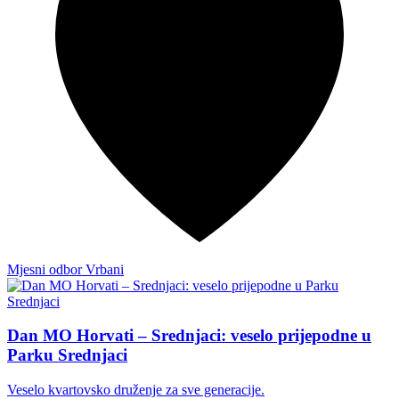
Mjesni odbor Vrbani
Dan MO Horvati – Srednjaci: veselo prijepodne u
Parku Srednjaci
Veselo kvartovsko druženje za sve generacije.