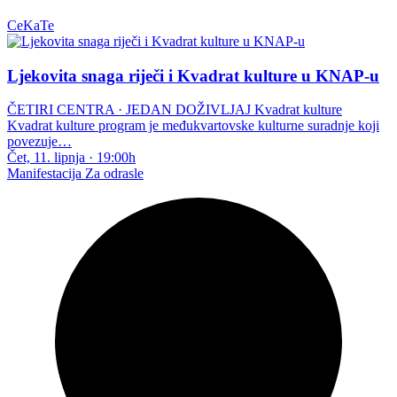
CeKaTe
Ljekovita snaga riječi i Kvadrat kulture u KNAP-u
ČETIRI CENTRA · JEDAN DOŽIVLJAJ Kvadrat kulture
Kvadrat kulture program je međukvartovske kulturne suradnje koji
povezuje…
Čet, 11. lipnja
·
19:00h
Manifestacija
Za odrasle