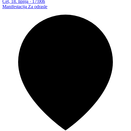
Čet, 18. lipnja
·
17:00h
Manifestacija
Za odrasle