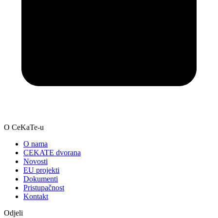
O CeKaTe-u
O nama
CEKATE dvorana
Novosti
EU projekti
Dokumenti
Pristupačnost
Kontakt
Odjeli