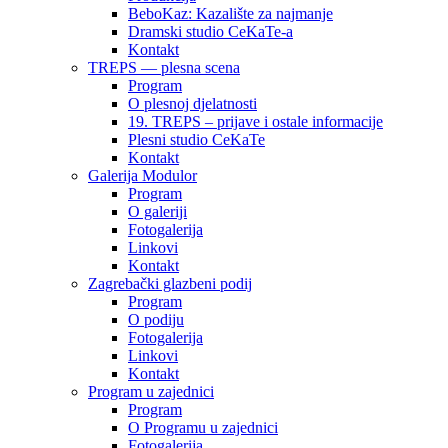
BeboKaz: Kazalište za najmanje
Dramski studio CeKaTe-a
Kontakt
TREPS — plesna scena
Program
O plesnoj djelatnosti
19. TREPS – prijave i ostale informacije
Plesni studio CeKaTe
Kontakt
Galerija Modulor
Program
O galeriji
Fotogalerija
Linkovi
Kontakt
Zagrebački glazbeni podij
Program
O podiju
Fotogalerija
Linkovi
Kontakt
Program u zajednici
Program
O Programu u zajednici
Fotogalerija