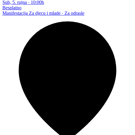
Sub, 5. rujna
·
10:00h
Besplatno
Manifestacija
Za djecu i mlade · Za odrasle