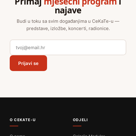
Primaj
mjesečni program
i
najave
Budi u toku sa svim događanjima u CeKaTe-u —
predstave, izložbe, koncerti, radionice.
Prijavi se
O CEKATE-U
ODJELI