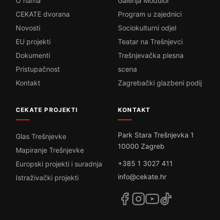
O nama
Galerija Modulor
CEKATE dvorana
Program u zajednici
Novosti
Sociokulturni odjel
EU projekti
Teatar na Trešnjevci
Dokumenti
Trešnjevačka plesna
Pristupačnost
scena
Kontakt
Zagrebački glazbeni podij
CEKATE PROJEKTI
KONTAKT
Park Stara Trešnjevka 1
Glas Trešnjevke
10000 Zagreb
Mapiranje Trešnjevke
+385 1 3027 411
Europski projekti i suradnja
info@cekate.hr
Istraživački projekti