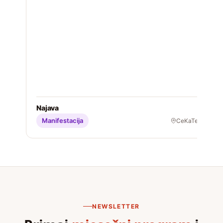
D
s
M
S
Najava
Manifestacija
CeKaTe
NEWSLETTER