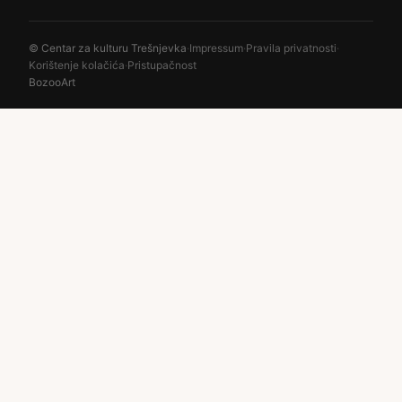
© Centar za kulturu Trešnjevka
·
Impressum
·
Pravila privatnosti
·
Korištenje kolačića
·
Pristupačnost
BozooArt