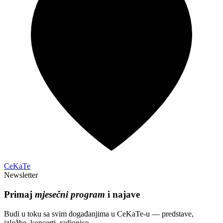
CeKaTe
Newsletter
Primaj
mjesečni program
i najave
Budi u toku sa svim događanjima u CeKaTe-u — predstave,
izložbe, koncerti, radionice.