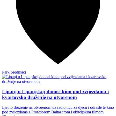
Park Srednjaci
Lipanj u Lipanjskoj donosi kino pod zvijezdama i
kvartovsko druženje na otvorenom
Ljetno druženje na otvorenom uz radionicu za djecu i odrasle te kino
pod zvijezdama s Profesorom Baltazarom i obiteljskim filmom