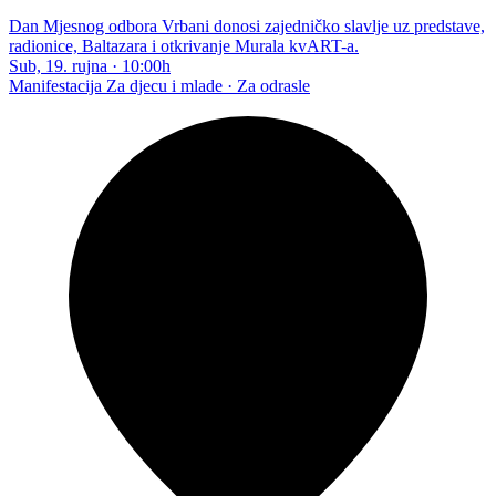
Dan Mjesnog odbora Vrbani donosi zajedničko slavlje uz predstave,
radionice, Baltazara i otkrivanje Murala kvART-a.
Sub, 19. rujna
·
10:00h
Manifestacija
Za djecu i mlade · Za odrasle