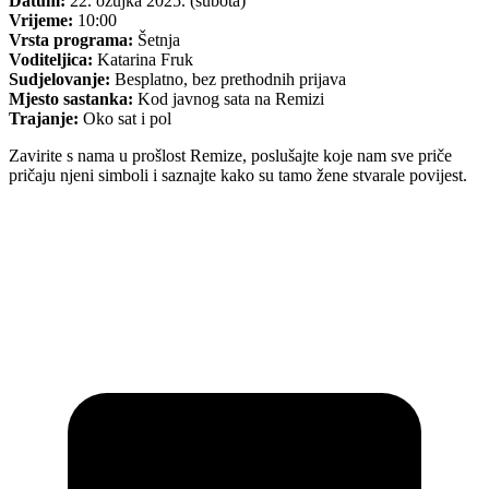
Datum:
22. ožujka 2025. (subota)
Vrijeme:
10:00
Vrsta programa:
Šetnja
Voditeljica:
Katarina Fruk
Sudjelovanje:
Besplatno, bez prethodnih prijava
Mjesto sastanka:
Kod javnog sata na Remizi
Trajanje:
Oko sat i pol
Zavirite s nama u prošlost Remize, poslušajte koje nam sve priče
pričaju njeni simboli i saznajte kako su tamo žene stvarale povijest.