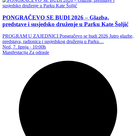
PONGRAČEVO SE BUDI 2026 – Glazba,
predstave i susjedsko druženje u Parku Kate Šoljić
PROGRAM U ZAJEDNICI Pongračevo se budi 2026 Jutro glazbe,
predstava, radionica i susjedskog druženja u Parku…
Ned, 7. lipnja
·
10:00h
Manifestacija
Za odrasle