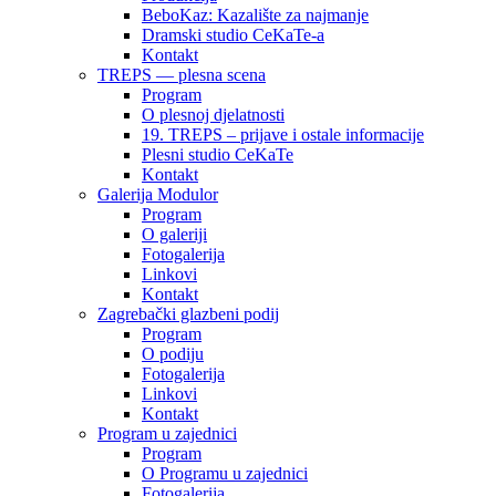
BeboKaz: Kazalište za najmanje
Dramski studio CeKaTe-a
Kontakt
TREPS — plesna scena
Program
O plesnoj djelatnosti
19. TREPS – prijave i ostale informacije
Plesni studio CeKaTe
Kontakt
Galerija Modulor
Program
O galeriji
Fotogalerija
Linkovi
Kontakt
Zagrebački glazbeni podij
Program
O podiju
Fotogalerija
Linkovi
Kontakt
Program u zajednici
Program
O Programu u zajednici
Fotogalerija