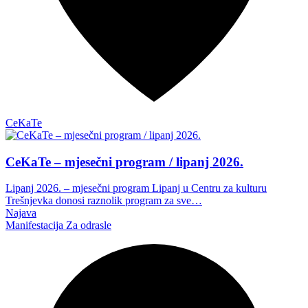
CeKaTe
CeKaTe – mjesečni program / lipanj 2026.
Lipanj 2026. – mjesečni program Lipanj u Centru za kulturu
Trešnjevka donosi raznolik program za sve…
Najava
Manifestacija
Za odrasle