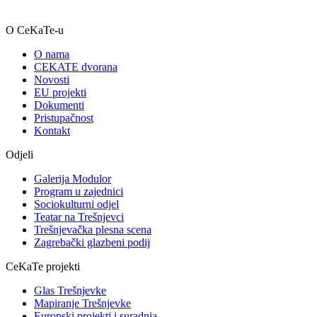
O CeKaTe-u
O nama
CEKATE dvorana
Novosti
EU projekti
Dokumenti
Pristupačnost
Kontakt
Odjeli
Galerija Modulor
Program u zajednici
Sociokulturni odjel
Teatar na Trešnjevci
Trešnjevačka plesna scena
Zagrebački glazbeni podij
CeKaTe projekti
Glas Trešnjevke
Mapiranje Trešnjevke
Europski projekti i suradnja