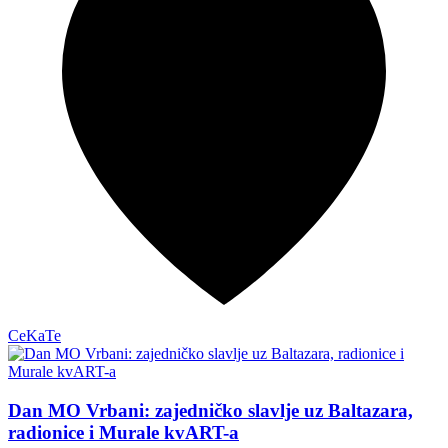
CeKaTe
Dan MO Vrbani: zajedničko slavlje uz Baltazara,
radionice i Murale kvART-a