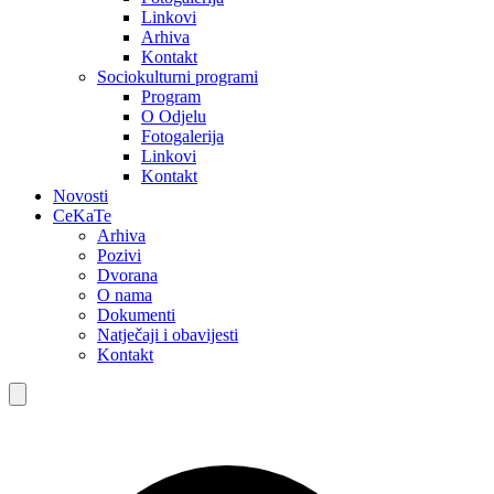
Linkovi
Arhiva
Kontakt
Sociokulturni programi
Program
O Odjelu
Fotogalerija
Linkovi
Kontakt
Novosti
CeKaTe
Arhiva
Pozivi
Dvorana
O nama
Dokumenti
Natječaji i obavijesti
Kontakt