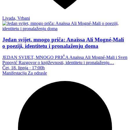
Livada, Vrbani
Jedan svijet, mnogo priča: Anaïssa Ali Mogné-Mali
o poeziji, identitetu i pronalaženju doma
JEDAN SVIJET, MNOGO PRIČA Anaïssa Ali Mogné-Mali i Sven
Popović Razgovor o književnosti, identitetu i pronalaženju…
Čet, 18. lipnja
·
17:00h
Manifestacija
Za odrasle