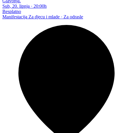
Glavonja.
Sub, 20. lipnja
·
20:00h
Besplatno
Manifestacija
Za djecu i mlade · Za odrasle