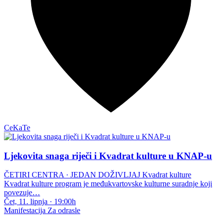
CeKaTe
Ljekovita snaga riječi i Kvadrat kulture u KNAP-u
ČETIRI CENTRA · JEDAN DOŽIVLJAJ Kvadrat kulture
Kvadrat kulture program je međukvartovske kulturne suradnje koji
povezuje…
Čet, 11. lipnja
·
19:00h
Manifestacija
Za odrasle