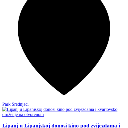
Park Srednjaci
Lipanj u Lipanjskoj donosi kino pod zvijezdama i