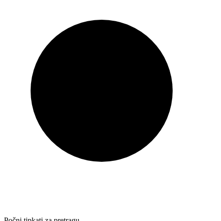
Počni tipkati za pretragu…