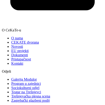
O CeKaTe-u
O nama
CEKATE dvorana
Novosti
EU projekti
Dokumenti
Pristupačnost
Kontakt
Odjeli
Galerija Modulor
Program u zajednici
Sociokulturni odjel
Teatar na Trešnjevci
Trešnjevačka plesna scena
Zagrebački glazbeni podij