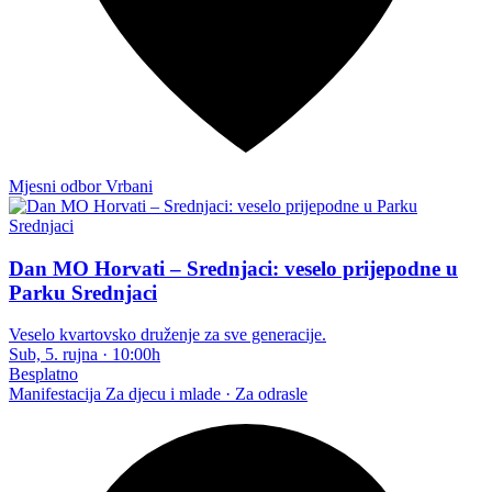
Mjesni odbor Vrbani
Dan MO Horvati – Srednjaci: veselo prijepodne u
Parku Srednjaci
Veselo kvartovsko druženje za sve generacije.
Sub, 5. rujna
·
10:00h
Besplatno
Manifestacija
Za djecu i mlade · Za odrasle