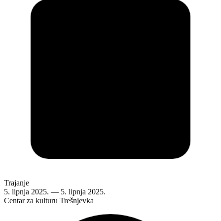
Trajanje
5. lipnja 2025.
—
5. lipnja 2025.
Centar za kulturu Trešnjevka