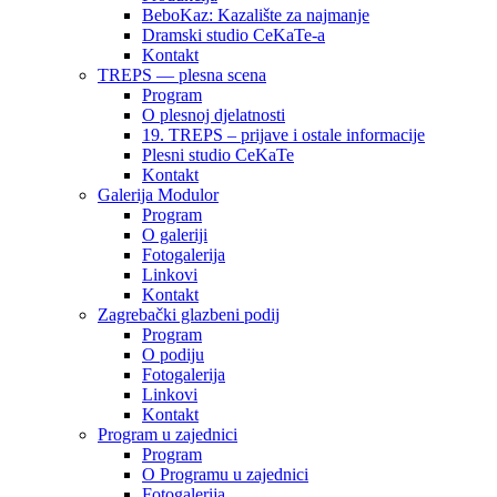
BeboKaz: Kazalište za najmanje
Dramski studio CeKaTe-a
Kontakt
TREPS — plesna scena
Program
O plesnoj djelatnosti
19. TREPS – prijave i ostale informacije
Plesni studio CeKaTe
Kontakt
Galerija Modulor
Program
O galeriji
Fotogalerija
Linkovi
Kontakt
Zagrebački glazbeni podij
Program
O podiju
Fotogalerija
Linkovi
Kontakt
Program u zajednici
Program
O Programu u zajednici
Fotogalerija