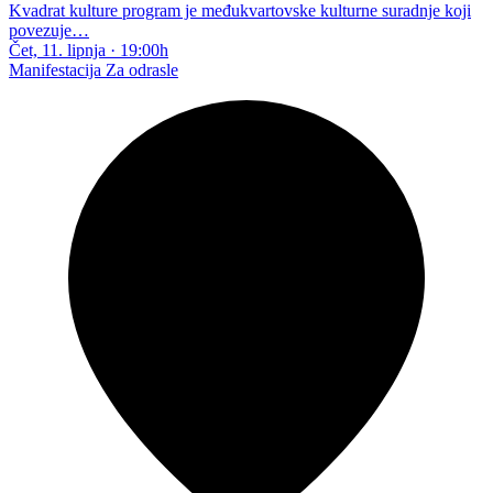
Kvadrat kulture program je međukvartovske kulturne suradnje koji
povezuje…
Čet, 11. lipnja
·
19:00h
Manifestacija
Za odrasle