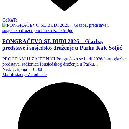
CeKaTe
PONGRAČEVO SE BUDI 2026 – Glazba,
predstave i susjedsko druženje u Parku Kate Šoljić
PROGRAM U ZAJEDNICI Pongračevo se budi 2026 Jutro glazbe,
predstava, radionica i susjedskog druženja u Parku…
Ned, 7. lipnja
·
10:00h
Manifestacija
Za odrasle