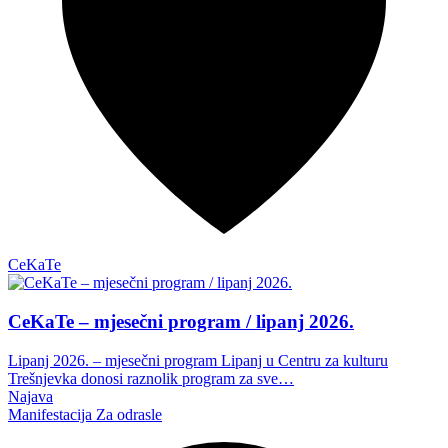
CeKaTe
CeKaTe – mjesečni program / lipanj 2026.
Lipanj 2026. – mjesečni program Lipanj u Centru za kulturu
Trešnjevka donosi raznolik program za sve…
Najava
Manifestacija
Za odrasle