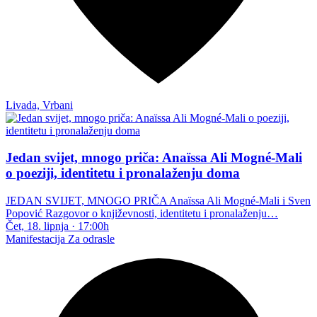
Livada, Vrbani
Jedan svijet, mnogo priča: Anaïssa Ali Mogné-Mali
o poeziji, identitetu i pronalaženju doma
JEDAN SVIJET, MNOGO PRIČA Anaïssa Ali Mogné-Mali i Sven
Popović Razgovor o književnosti, identitetu i pronalaženju…
Čet, 18. lipnja
·
17:00h
Manifestacija
Za odrasle