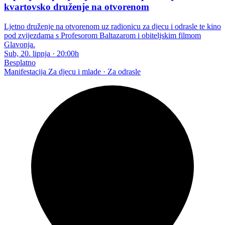
kvartovsko druženje na otvorenom
Ljetno druženje na otvorenom uz radionicu za djecu i odrasle te kino
pod zvijezdama s Profesorom Baltazarom i obiteljskim filmom
Glavonja.
Sub, 20. lipnja
·
20:00h
Besplatno
Manifestacija
Za djecu i mlade · Za odrasle