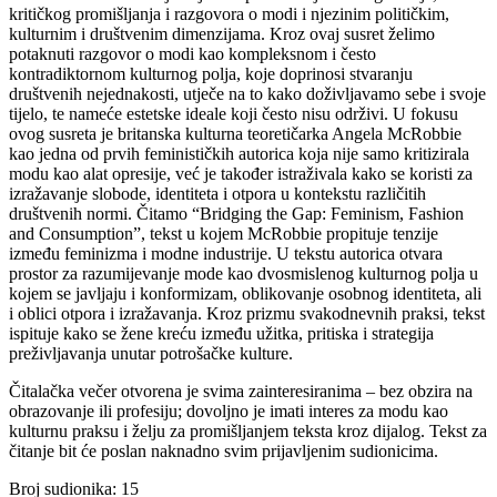
kritičkog promišljanja i razgovora o modi i njezinim političkim,
kulturnim i društvenim dimenzijama. Kroz ovaj susret želimo
potaknuti razgovor o modi kao kompleksnom i često
kontradiktornom kulturnog polja, koje doprinosi stvaranju
društvenih nejednakosti, utječe na to kako doživljavamo sebe i svoje
tijelo, te nameće estetske ideale koji često nisu održivi. U fokusu
ovog susreta je britanska kulturna teoretičarka Angela McRobbie
kao jedna od prvih feminističkih autorica koja nije samo kritizirala
modu kao alat opresije, već je također istraživala kako se koristi za
izražavanje slobode, identiteta i otpora u kontekstu različitih
društvenih normi. Čitamo “Bridging the Gap: Feminism, Fashion
and Consumption”, tekst u kojem McRobbie propituje tenzije
između feminizma i modne industrije. U tekstu autorica otvara
prostor za razumijevanje mode kao dvosmislenog kulturnog polja u
kojem se javljaju i konformizam, oblikovanje osobnog identiteta, ali
i oblici otpora i izražavanja. Kroz prizmu svakodnevnih praksi, tekst
ispituje kako se žene kreću između užitka, pritiska i strategija
preživljavanja unutar potrošačke kulture.
Čitalačka večer otvorena je svima zainteresiranima – bez obzira na
obrazovanje ili profesiju; dovoljno je imati interes za modu kao
kulturnu praksu i želju za promišljanjem teksta kroz dijalog. Tekst za
čitanje bit će poslan naknadno svim prijavljenim sudionicima.
Broj sudionika: 15