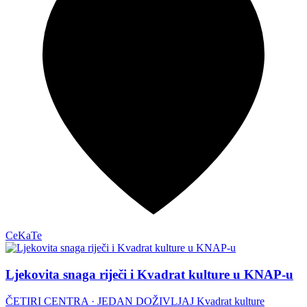
CeKaTe
Ljekovita snaga riječi i Kvadrat kulture u KNAP-u
ČETIRI CENTRA · JEDAN DOŽIVLJAJ Kvadrat kulture