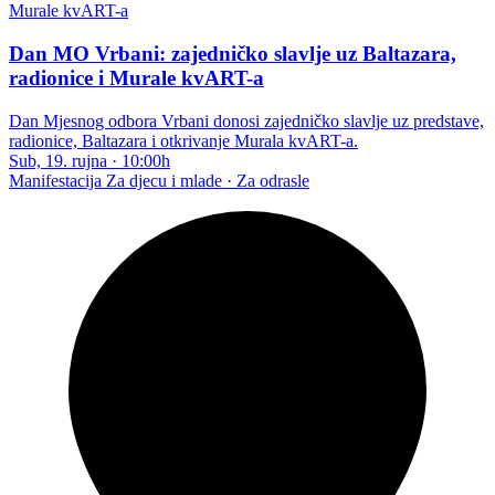
Dan MO Vrbani: zajedničko slavlje uz Baltazara,
radionice i Murale kvART-a
Dan Mjesnog odbora Vrbani donosi zajedničko slavlje uz predstave,
radionice, Baltazara i otkrivanje Murala kvART-a.
Sub, 19. rujna
·
10:00h
Manifestacija
Za djecu i mlade · Za odrasle