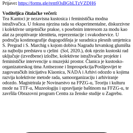
Prijave
:
https://forms.gle/rem93sBGbLTzVZDH6
Voditeljica čitalačke večeri:
Tea Kantoci je nezavisna kustosica i feministička modna
istraživačica. U fokusu njezina rada su eksperimentalne, diskurzivne
i kolektivne umjetničke prakse, s posebnim interesom za modu kao
alat za propitivanje identiteta, reprezentacije i svakodnevice. U
području kostimografije dugogodišnja je suradnica plesnih umjetnica
S. Pregrad i S. Marchig s kojom dobiva Nagradu hrvatskog glumišta
za najbolju predstavu u cjelini (
Sol
, 2020.), dok njezin kustoski rad
uključuje (izvedbene) izložbe, kolektivne istraživačke projekte i
feminističke intervencije u muzejski prostor. Članica je kustosko-
organizatorskog tima Antisezone i Improspekcija/Poslijesvijet te
zagovaračkih inicijativa Klaonica, NADA i Arhivi odozdo u kojima
razvija kolektivne metode rada, samoorganizaciju i arhiviranje
odozdo. Magistrirala je Novinarstvo na FPZG-u, Teoriju i kulturu
mode na TTF-u, Muzeologiju i upravljanje baštinom na FFZG-u, te
završila Obrazovni program Centra za ženske studije u Zagrebu.