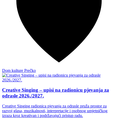
Dom kulture Prečko
Creative Singing – upisi na radionicu pjevanja za
odrasle 2026./2027.
Creative Singing radionica pjevanja za odrasle pruža prostor za
razvoj glasa, muzikalnosti, interpretacije i osobnog umjetničkog
izraza kroz kreativan i podržavajući pristup radu.