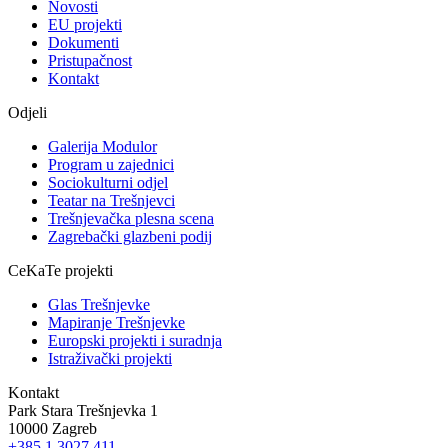
Novosti
EU projekti
Dokumenti
Pristupačnost
Kontakt
Odjeli
Galerija Modulor
Program u zajednici
Sociokulturni odjel
Teatar na Trešnjevci
Trešnjevačka plesna scena
Zagrebački glazbeni podij
CeKaTe projekti
Glas Trešnjevke
Mapiranje Trešnjevke
Europski projekti i suradnja
Istraživački projekti
Kontakt
Park Stara Trešnjevka 1
10000 Zagreb
+385 1 3027 411