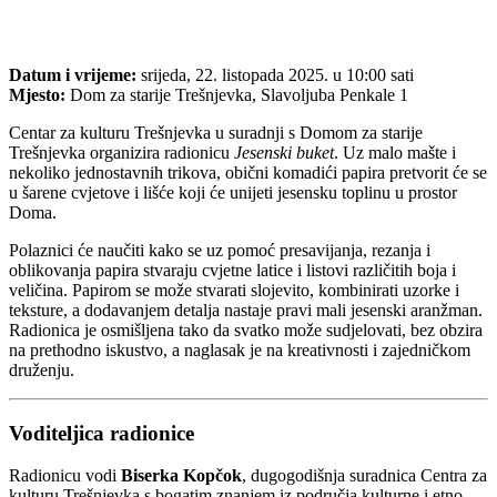
Datum i vrijeme:
srijeda, 22. listopada 2025. u 10:00 sati
Mjesto:
Dom za starije Trešnjevka, Slavoljuba Penkale 1
Centar za kulturu Trešnjevka u suradnji s Domom za starije
Trešnjevka organizira radionicu
Jesenski buket
. Uz malo mašte i
nekoliko jednostavnih trikova, obični komadići papira pretvorit će se
u šarene cvjetove i lišće koji će unijeti jesensku toplinu u prostor
Doma.
Polaznici će naučiti kako se uz pomoć presavijanja, rezanja i
oblikovanja papira stvaraju cvjetne latice i listovi različitih boja i
veličina. Papirom se može stvarati slojevito, kombinirati uzorke i
teksture, a dodavanjem detalja nastaje pravi mali jesenski aranžman.
Radionica je osmišljena tako da svatko može sudjelovati, bez obzira
na prethodno iskustvo, a naglasak je na kreativnosti i zajedničkom
druženju.
Voditeljica radionice
Radionicu vodi
Biserka Kopčok
, dugogodišnja suradnica Centra za
kulturu Trešnjevka s bogatim znanjem iz područja kulturne i etno