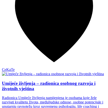
CeKaTe
Umijeće življenja – radionica osobnog razvoja i
životnih vještina
Radionica Umijeće življenja namijenjena je osobama koje žele
razvijati kvalitetu života, međuljudske odnose, osobne potencijale i
unutarnju ravnotežu kroz suvremenu psihologiju, life coaching i