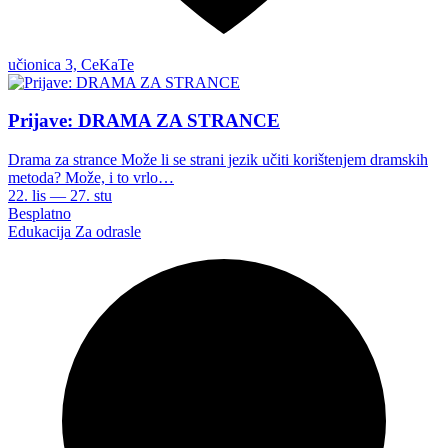
učionica 3, CeKaTe
Prijave: DRAMA ZA STRANCE
Drama za strance Može li se strani jezik učiti korištenjem dramskih
metoda? Može, i to vrlo…
22. lis — 27. stu
Besplatno
Edukacija
Za odrasle