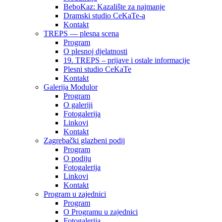
BeboKaz: Kazalište za najmanje
Dramski studio CeKaTe-a
Kontakt
TREPS — plesna scena
Program
O plesnoj djelatnosti
19. TREPS – prijave i ostale informacije
Plesni studio CeKaTe
Kontakt
Galerija Modulor
Program
O galeriji
Fotogalerija
Linkovi
Kontakt
Zagrebački glazbeni podij
Program
O podiju
Fotogalerija
Linkovi
Kontakt
Program u zajednici
Program
O Programu u zajednici
Fotogalerija