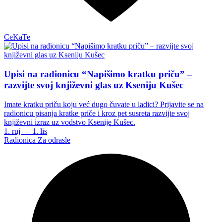
CeKaTe
Upisi na radionicu “Napišimo kratku priču” –
razvijte svoj književni glas uz Kseniju Kušec
Imate kratku priču koju već dugo čuvate u ladici? Prijavite se na
radionicu pisanja kratke priče i kroz pet susreta razvijte svoj
književni izraz uz vodstvo Ksenije Kušec.
1. ruj — 1. lis
Radionica
Za odrasle