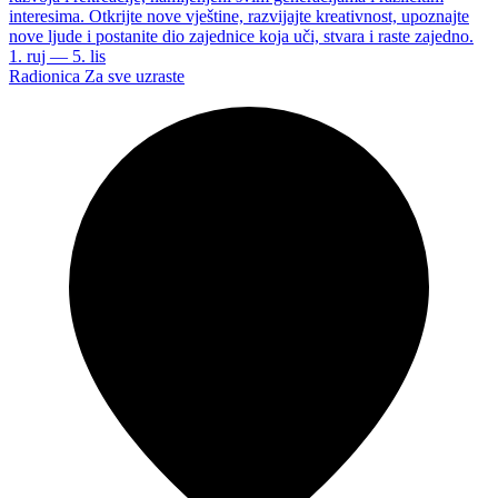
interesima. Otkrijte nove vještine, razvijajte kreativnost, upoznajte
nove ljude i postanite dio zajednice koja uči, stvara i raste zajedno.
1. ruj — 5. lis
Radionica
Za sve uzraste