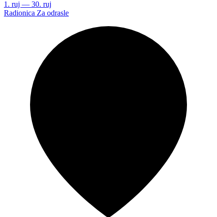
1. ruj — 30. ruj
Radionica
Za odrasle