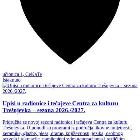
učionica 1, CeKaTe
Istaknuto
Upisi u radionice i tečajeve Centra za kulturu
Trešnjevka – sezona 2026./2027.
Pridružite se novoj sezoni radionica i tečajeva Centra za kulturu
Trešnjevka. U ponudi su programi iz područja likovne umjetnosti,
keramike, glazbe, plesa, drame, književnosti, jezika, osobnog
razvoja i rekreacije, namijenjeni svim generacijama i različitim