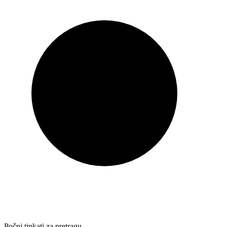
Počni tipkati za pretragu…