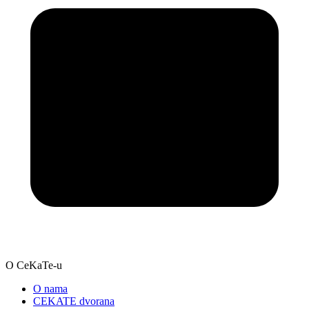
O CeKaTe-u
O nama
CEKATE dvorana