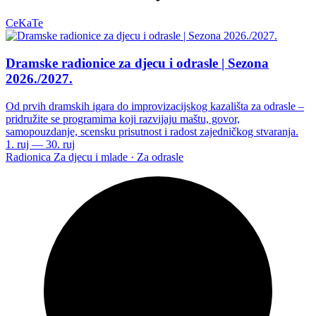
CeKaTe
Dramske radionice za djecu i odrasle | Sezona
2026./2027.
Od prvih dramskih igara do improvizacijskog kazališta za odrasle –
pridružite se programima koji razvijaju maštu, govor,
samopouzdanje, scensku prisutnost i radost zajedničkog stvaranja.
1. ruj — 30. ruj
Radionica
Za djecu i mlade · Za odrasle