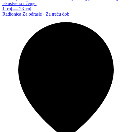
iskustveno učenje.
1. ruj — 23. ruj
Radionica
Za odrasle · Za treću dob