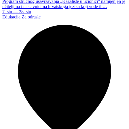
Program stručnog usavršavanja „Kazalište u učionici” namijenjen je
učiteljima i nastavnicima hrvatskoga jezika koji vode ili…
7. stu — 28. stu
Edukacija
Za odrasle