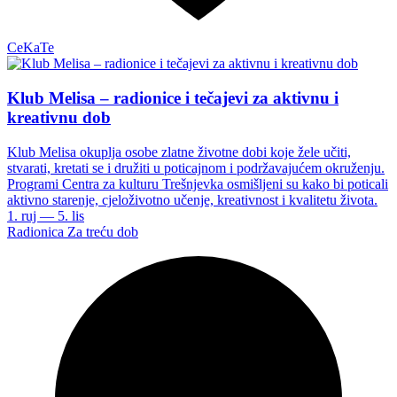
CeKaTe
Klub Melisa – radionice i tečajevi za aktivnu i
kreativnu dob
Klub Melisa okuplja osobe zlatne životne dobi koje žele učiti,
stvarati, kretati se i družiti u poticajnom i podržavajućem okruženju.
Programi Centra za kulturu Trešnjevka osmišljeni su kako bi poticali
aktivno starenje, cjeloživotno učenje, kreativnost i kvalitetu života.
1. ruj — 5. lis
Radionica
Za treću dob