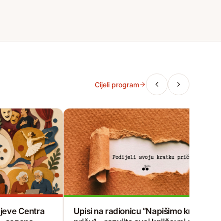
Cijeli program
čajeve Centra
Upisi na radionicu “Napišimo kratku