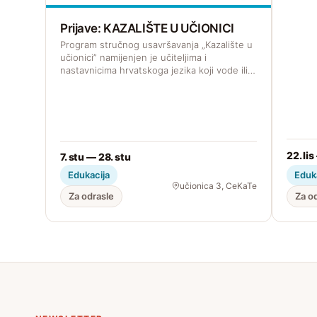
Prijave: KAZALIŠTE U UČIONICI
Program stručnog usavršavanja „Kazalište u
učionici” namijenjen je učiteljima i
nastavnicima hrvatskoga jezika koji vode ili…
22. lis
7. stu — 28. stu
Edukacija
Eduk
učionica 3, CeKaTe
Za odrasle
Za o