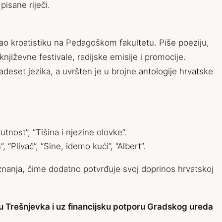
pisane riječi.
irao kroatistiku na Pedagoškom fakultetu. Piše poeziju,
jiževne festivale, radijske emisije i promocije.
eset jezika, a uvršten je u brojne antologije hrvatske
utnost”, “Tišina i njezine olovke”.
, “Plivač”, “Sine, idemo kući”, “Albert”.
znanja, čime dodatno potvrđuje svoj doprinos hrvatskoj
u Trešnjevka i uz financijsku potporu Gradskog ureda