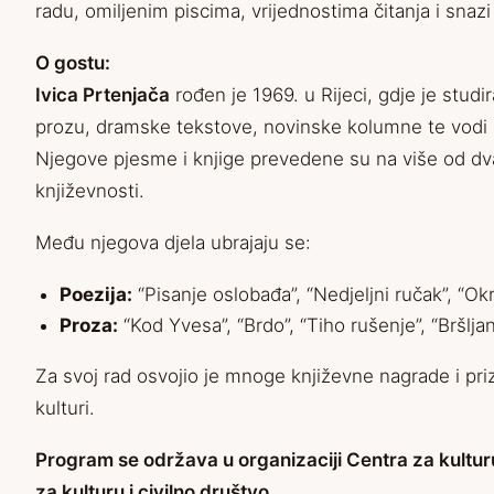
radu, omiljenim piscima, vrijednostima čitanja i snazi 
O gostu:
Ivica Prtenjača
rođen je 1969. u Rijeci, gdje je stud
prozu, dramske tekstove, novinske kolumne te vodi kn
Njegove pjesme i knjige prevedene su na više od dvad
književnosti.
Među njegova djela ubrajaju se:
Poezija:
“Pisanje oslobađa”, “Nedjeljni ručak”, “Okr
Proza:
“Kod Yvesa”, “Brdo”, “Tiho rušenje”, “Bršljan”
Za svoj rad osvojio je mnoge književne nagrade i pri
kulturi.
Program se održava u organizaciji Centra za kultur
za kulturu i civilno društvo.