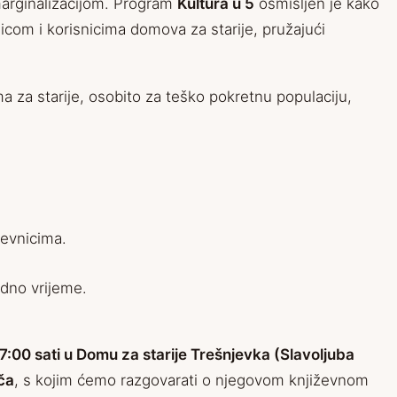
marginalizacijom. Program
Kultura u 5
osmišljen je kako
com i korisnicima domova za starije, pružajući
 za starije, osobito za teško pokretnu populaciju,
ževnicima.
odno vrijeme.
17:00 sati u Domu za starije Trešnjevka (Slavoljuba
ča
, s kojim ćemo razgovarati o njegovom književnom