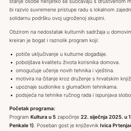
starije osobe nerijetko se suočavaju s društvenom 
bi razvio suvremene pristupe radu s lokalnom zajedni
solidarnu podršku ovoj ugroženoj skupini.
Obzirom na nedostatak kulturnih sadržaja u domovima
kreiran je bogat i raznolik program koji:
potiče uključivanje u kulturne događaje.
poboljšava kvalitetu života korisnika domova.
omogućuje učenje novih tehnika i vještina.
motivira na čitanje kroz druženje s hrvatskim knji
upoznaje sudionike s glumačkim tehnikama.
podsjeća na tehnike ručnog rada i ispunjava slob
Početak programa:
Program
Kultura u 5
započinje
22. siječnja 2025. u 
Penkale 1)
. Poseban gost je književnik
Ivica Prtenja