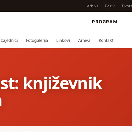
Arhiva
Pozivi
Dvor
PROGRAM
zajednici
Fotogalerija
Linkovi
Arhiva
Kontakt
st: književnik
a