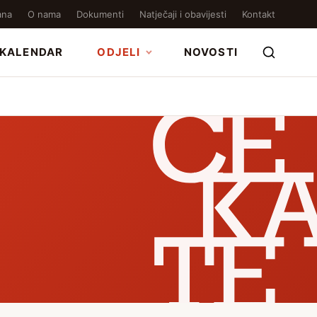
ana
O nama
Dokumenti
Natječaji i obavijesti
Kontakt
KALENDAR
ODJELI
NOVOSTI