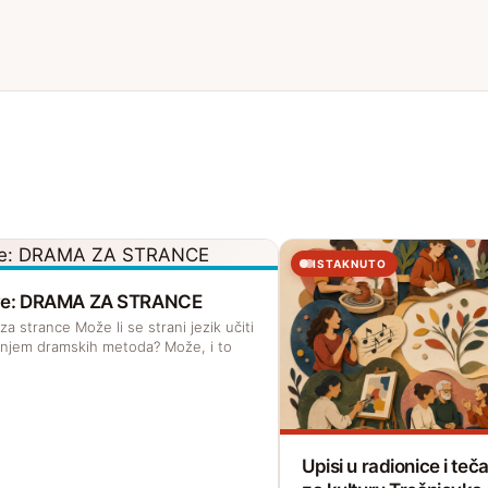
ISTAKNUTO
ave: DRAMA ZA STRANCE
a strance Može li se strani jezik učiti
enjem dramskih metoda? Može, i to
Upisi u radionice i te