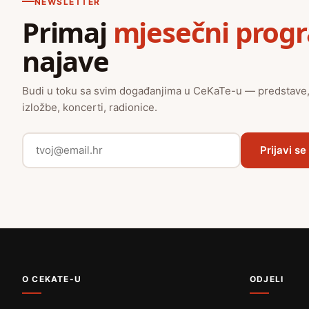
NEWSLETTER
Primaj
mjesečni prog
najave
Budi u toku sa svim događanjima u CeKaTe-u — predstave
izložbe, koncerti, radionice.
Prijavi se
O CEKATE-U
ODJELI