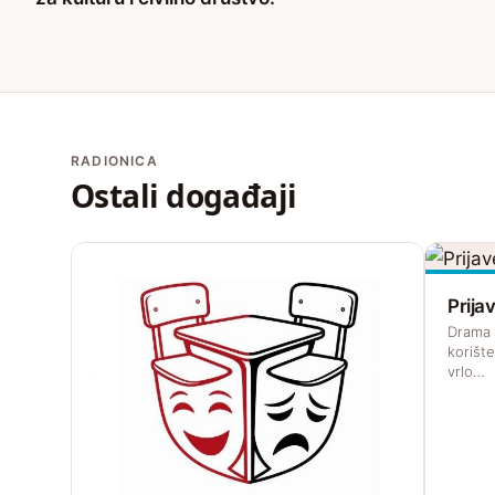
RADIONICA
Ostali događaji
Prij
Drama z
korišt
vrlo…