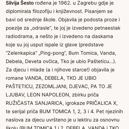
Silvija Šesto
rođena je 1962. u Zagrebu gdje je
diplomirala filozofiju i književnost. Pisanjem se
bavi od srednje škole. Objavila je podosta proze i
poezije za „odrasle“, te joj je izvedeno petnaestak
radiodrama, a nešto je i izvedeno na daskama
koje su joj usput ispale iz glave (predstave
“Zelenkapica” „Ping-pong“, Bum Tomica, Vanda,
Debela, Deveta ovčica, Tko je ubio Pašteticu…).
Za djecu i mlade (a i njihove starce!) objavila je
romane VANDA, DEBELA, TKO JE UBIO
PAŠTETICU, ZEZOMLJANI, DJEVAC, PA TO JE
LJUBAV, LEON NAPOLEON, zbirku priča
RUŽIČASTA SANJARICA, igrokaze PRIČALICA X,
te serijal priča BUM TOMICA 1, 2, 3 i 4. Pet njezinih
naslova za djecu uvršteno je u lektiru za osnovnu
školu (BUM TOMICA 1 i 2, DEBELA, VANDA i TKO