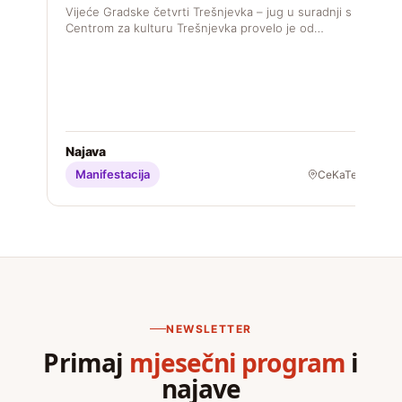
s
Vijeće Gradske četvrti Trešnjevka – jug u suradnji s
M
Centrom za kulturu Trešnjevka provelo je od…
S
Najava
Manifestacija
CeKaTe
NEWSLETTER
Primaj
mjesečni program
i
najave