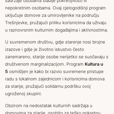
sadržaje osobama slabije pokretljivosti ili
nepokretnim osobama. Ovaj cjelogodišnji program
uključuje domove za umirovljenike na području
Trešnjevke, pružajući priliku korisnicima da uživaju
u raznovrsnim kulturnim događajima i aktivnostima.
U suvremenom društvu, gdje starenje nosi brojne
izazove i gdje je životno iskustvo često
zanemareno, starije osobe nerijetko se suočavaju s
društvenom marginalizacijom. Program
Kultura u
5
osmišljen je kako bi razvio suvremene pristupe
radu s lokalnom zajednicom i korisnicima domova
za starije, pružajući solidarnu podršku ovoj
ugroženoj skupini.
Obzirom na nedostatak kulturnih sadržaja u
domovima za starije, osobito za teško pokretnu