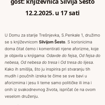
gost: književnica Silvija Šesto
12.2.2025. u 17 sati
U Domu za starije Trešnjevka, S.Penkale 1, družimo
se s književnicom
Silvijom Šesto
. S korisnicima
doma čitat ćemo i komentirati njene aforizme, koje
je objavila u knjigama:
Odavde do fejsa
,
Od fejsa do
nebesa,
Od nebesa do tresa
i
Od tresa do lijesa
.
Kako ih smišlja, što ju inspirira pri stvaranju tih
mudih i poučnih izreka te čime se sve bavi u
aforizmima i jesu li teme samo političke ili ima i
onih iz svakodnevnog života, ispričat će na ovom
veselom druženju.