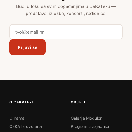
Budi u toku sa svim događanjima u CeKaTe-u —
predstave, izložbe, koncerti, radionice.
Prijavi se
O CEKATE-U
ODJELI
O nama
Galerija Modulor
CEKATE dvorana
Program u zajednici