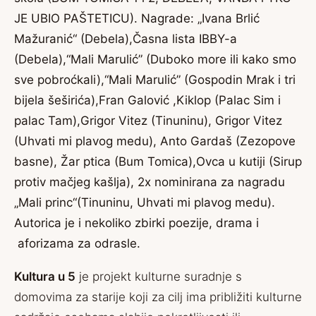
JE UBIO PAŠTETICU). Nagrade: „Ivana Brlić
Mažuranić“ (Debela),Časna lista IBBY-a
(Debela),“Mali Marulić” (Duboko more ili kako smo
sve pobroćkali),“Mali Marulić” (Gospodin Mrak i tri
bijela šeširića),Fran Galović ,Kiklop (Palac Sim i
palac Tam),Grigor Vitez (Tinuninu), Grigor Vitez
(Uhvati mi plavog medu), Anto Gardaš (Zezopove
basne), Žar ptica (Bum Tomica),Ovca u kutiji (Sirup
protiv mačjeg kašlja), 2x nominirana za nagradu
„Mali princ“(Tinuninu, Uhvati mi plavog medu).
Autorica je i nekoliko zbirki poezije, drama i
aforizama za odrasle.
Kultura u 5
je projekt kulturne suradnje s
domovima za starije koji za cilj ima približiti kulturne