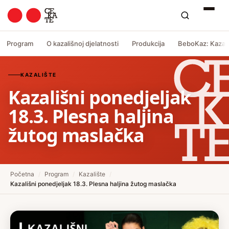
Program
O kazališnoj djelatnosti
Produkcija
BeboKaz: Kazali
KAZALIŠTE
Kazališni ponedjeljak
18.3. Plesna haljina
žutog maslačka
Početna
/
Program
/
Kazalište
/
Kazališni ponedjeljak 18.3. Plesna haljina žutog maslačka