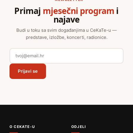
Primaj
mjesečni program
i
najave
Budi u toku sa svim događanjima u CeKaTe-u —
predstave, izložbe, koncerti, radionice.
Prijavi se
O CEKATE-U
ODJELI