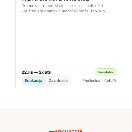
Drama za strance Može li se strani jezik učiti
J
korištenjem dramskih metoda? Može, i to vrlo…
s

22. lis — 27. stu
Besplatno
S
Edukacija
Za odrasle
učionica 1, CeKaTe
NEWSLETTER