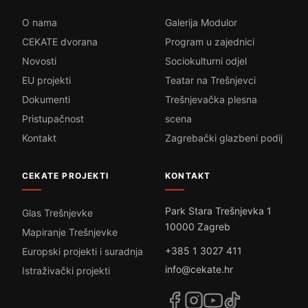
O nama
Galerija Modulor
CEKATE dvorana
Program u zajednici
Novosti
Sociokulturni odjel
EU projekti
Teatar na Trešnjevci
Dokumenti
Trešnjevačka plesna
Pristupačnost
scena
Kontakt
Zagrebački glazbeni podij
CEKATE PROJEKTI
KONTAKT
Park Stara Trešnjevka 1
Glas Trešnjevke
10000 Zagreb
Mapiranje Trešnjevke
+385 1 3027 411
Europski projekti i suradnja
info@cekate.hr
Istraživački projekti