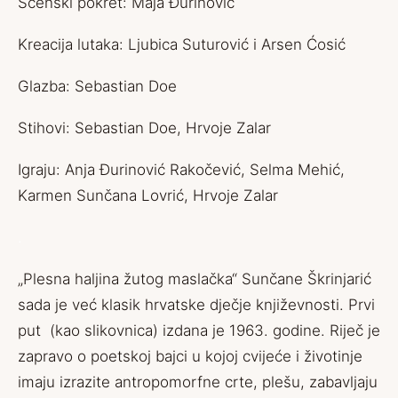
Scenski pokret: Maja Đurinović
Kreacija lutaka: Ljubica Suturović i Arsen Ćosić
Glazba: Sebastian Doe
Stihovi: Sebastian Doe, Hrvoje Zalar
Igraju: Anja Đurinović Rakočević, Selma Mehić,
Karmen Sunčana Lovrić, Hrvoje Zalar
.
„Plesna haljina žutog maslačka“ Sunčane Škrinjarić
sada je već klasik hrvatske dječje književnosti. Prvi
put (kao slikovnica) izdana je 1963. godine. Riječ je
zapravo o poetskoj bajci u kojoj cvijeće i životinje
imaju izrazite antropomorfne crte, plešu, zabavljaju