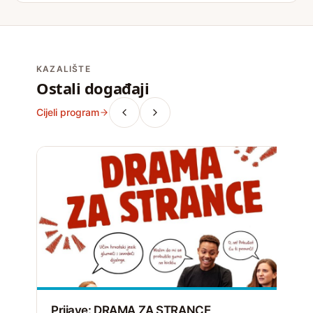
KAZALIŠTE
Ostali događaji
Cijeli program
Prijave: DRAMA ZA STRANCE
R