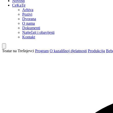
Novosti
CeKaTe
Arhiva
Pozivi
Dvorana
O nama
Dokumenti
Natječaji i obavijesti
Kontakt
Teatar na Trešnjevci
Program
O kazališnoj djelatnosti
Produkcija
Bebo