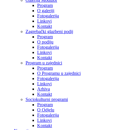
Galerija Modulor
Program
O galeriji
Fotogalerija
Linkovi
Kontakt
Zagrebački glazbeni podij
Program
O podiju
Fotogalerija
Linkovi
Kontakt
Program u zajednici
Program
O Programu u zajednici
Fotogalerija
Linkovi
Arhiva
Kontakt
Sociokulturni programi
Program
O Odjelu
Fotogalerija
Linkovi
Kontakt