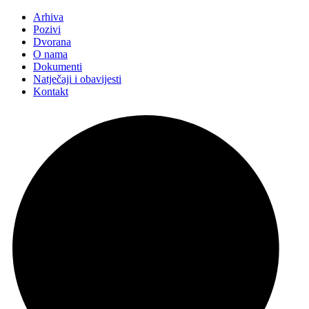
Arhiva
Pozivi
Dvorana
O nama
Dokumenti
Natječaji i obavijesti
Kontakt