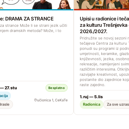
ave: DRAMA ZA STRANCE
Upisi u radionice i te
za kulturu Trešnjevka
a strance Može li se strani jezik učiti
enjem dramskih metoda? Može, i to
2026./2027.
Pridružite se novoj sezoni r
tečajeva Centra za kulturu 
ponudi su programi iz podr
umjetnosti, keramike, glazb
književnosti, jezika, osobno
rekreacije, namijenjeni svi
različitim interesima. Otkrij
razvijajte kreativnost, upoz
postanite dio zajednice koja
raste zajedno.
 — 27. stu
Besplatno
acija
1. ruj — 5. lis
učionica 1, CeKaTe
drasle
Radionica
Za sve uzra