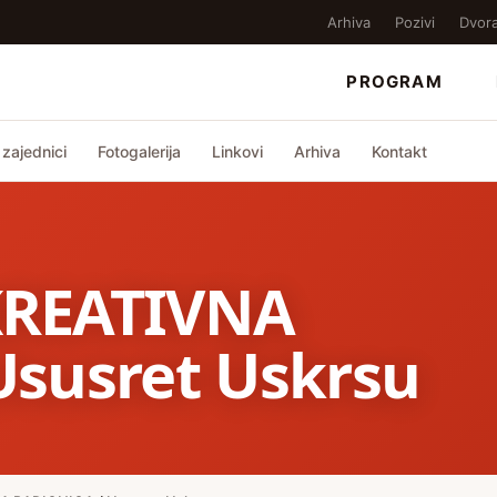
Arhiva
Pozivi
Dvor
PROGRAM
zajednici
Fotogalerija
Linkovi
Arhiva
Kontakt
KREATIVNA
susret Uskrsu