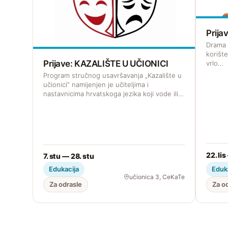
Prij
Drama z
korišt
Prijave: KAZALIŠTE U UČIONICI
vrlo…
Program stručnog usavršavanja „Kazalište u
učionici” namijenjen je učiteljima i
nastavnicima hrvatskoga jezika koji vode ili…
22. lis
7. stu — 28. stu
Edukacija
Eduk
učionica 3, CeKaTe
Za odrasle
Za o