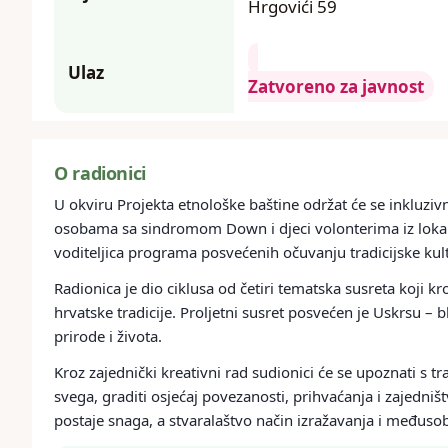
Hrgovići 59
Ulaz
Zatvoreno za javnost
O radionici
U okviru Projekta etnološke baštine održat će se inkluziv
osobama sa sindromom Down i djeci volonterima iz lokal
voditeljica programa posvećenih očuvanju tradicijske kul
Radionica je dio ciklusa od četiri tematska susreta koji k
hrvatske tradicije. Proljetni susret posvećen je Uskrsu –
prirode i života.
Kroz zajednički kreativni rad sudionici će se upoznati s tr
svega, graditi osjećaj povezanosti, prihvaćanja i zajedniš
postaje snaga, a stvaralaštvo način izražavanja i međus