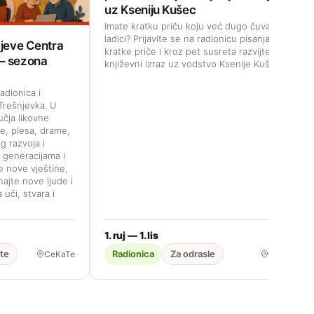
uz Kseniju Kušec
Imate kratku priču koju već dugo čuvate u
ladici? Prijavite se na radionicu pisanja
čajeve Centra
kratke priče i kroz pet susreta razvijte svoj
 – sezona
književni izraz uz vodstvo Ksenije Kušec.
adionica i
Trešnjevka. U
učja likovne
e, plesa, drame,
g razvoja i
m generacijama i
te nove vještine,
najte nove ljude i
 uči, stvara i
1. ruj — 1. lis
ste
Radionica
Za odrasle
CeKaTe
CeKaTe