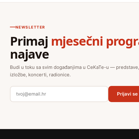
NEWSLETTER
Primaj
mjesečni prog
najave
Budi u toku sa svim događanjima u CeKaTe-u — predstave
izložbe, koncerti, radionice.
Prijavi se