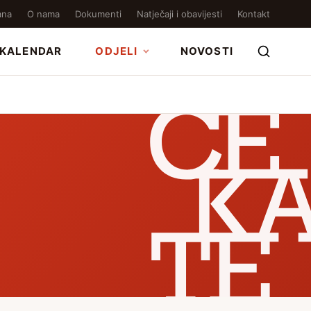
ana
O nama
Dokumenti
Natječaji i obavijesti
Kontakt
KALENDAR
ODJELI
NOVOSTI