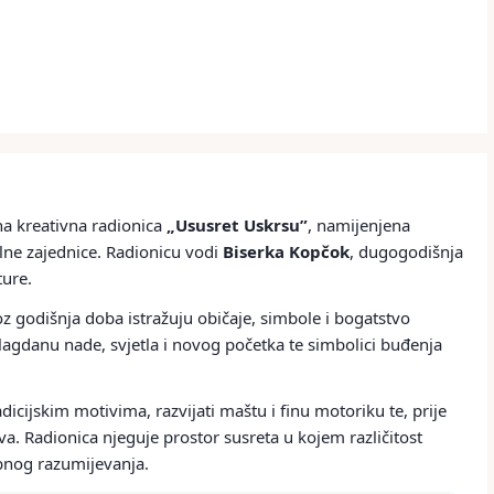
na kreativna radionica
„Ususret Uskrsu”
, namijenjena
ne zajednice. Radionicu vodi
Biserka Kopčok
, dugogodišnja
ture.
roz godišnja doba istražuju običaje, simbole i bogatstvo
 blagdanu nade, svjetla i novog početka te simbolici buđenja
adicijskim motivima, razvijati maštu i finu motoriku te, prije
tva. Radionica njeguje prostor susreta u kojem različitost
obnog razumijevanja.