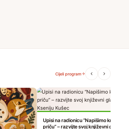
Cijeli program
Upisi na radionicu “Napišimo kratku
priču” – razvijte svoj književni glas