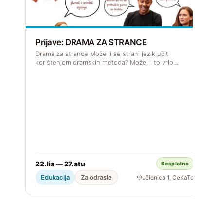
Prijave: DRAMA ZA STRANCE
R
Drama za strance Može li se strani jezik učiti
J
korištenjem dramskih metoda? Može, i to vrlo…
s

22. lis — 27. stu
Besplatno
S
Edukacija
Za odrasle
učionica 1, CeKaTe