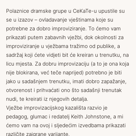
Polaznice dramske grupe u CeKaTe-u upustile su
se u izazov – ovladavanje vještinama koje su
potrebne za dobro improviziranje. To ćemo vam
prikazati putem zabavnih vježbi, dok okolnosti za
improviziranje u vježbama tražimo od publike, a
sadržaj koji ćete vidjeti bit će kreiran u trenutku, na
licu mjesta. Za dobru improvizaciju (a to je ona koja
nije blokirana, već teče naprijed) potrebno je biti
jako u sadašnjem trenutku, imati dobro zapažanje,
otvorenost i prihvaćati ono što sadašnji trenutak
nudi, te kreirati iz njegovih detalja.
Vježbe improvizacijskog kazališta razvio je
pedagog, glumac i redatelj Keith Johnstone, a mi
ćemo vam na ovoj i sljedećim izvedbama prikazati
različite zaigrane varijante.