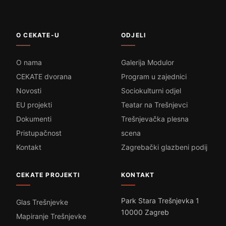
O CEKATE-U
ODJELI
O nama
Galerija Modulor
CEKATE dvorana
Program u zajednici
Novosti
Sociokulturni odjel
EU projekti
Teatar na Trešnjevci
Dokumenti
Trešnjevačka plesna
Pristupačnost
scena
Kontakt
Zagrebački glazbeni podij
CEKATE PROJEKTI
KONTAKT
Park Stara Trešnjevka 1
Glas Trešnjevke
10000 Zagreb
Mapiranje Trešnjevke