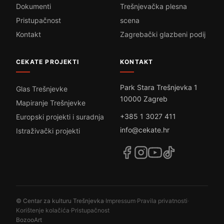
Dokumenti
Trešnjevačka plesna
Pristupačnost
scena
Kontakt
Zagrebački glazbeni podij
CEKATE PROJEKTI
KONTAKT
Park Stara Trešnjevka 1
Glas Trešnjevke
10000 Zagreb
Mapiranje Trešnjevke
+385 1 3027 411
Europski projekti i suradnja
info@cekate.hr
Istraživački projekti
© Centar za kulturu Trešnjevka
·
Impressum
·
Pravila privatnosti
·
Korištenje kolačića
·
Pristupačnost
BozooArt