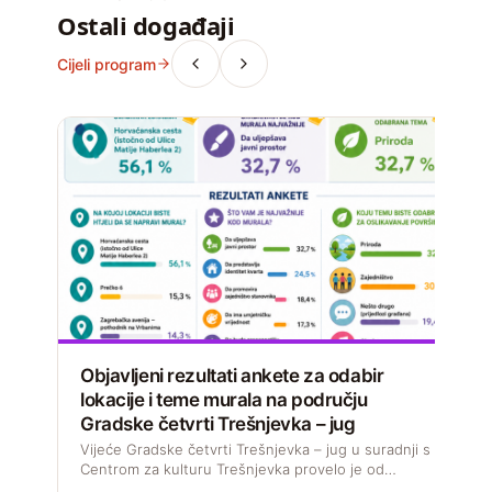
Ostali događaji
Cijeli program
Objavljeni rezultati ankete za odabir
lokacije i teme murala na području
Gradske četvrti Trešnjevka – jug
D
s
Vijeće Gradske četvrti Trešnjevka – jug u suradnji s
M
Centrom za kulturu Trešnjevka provelo je od…