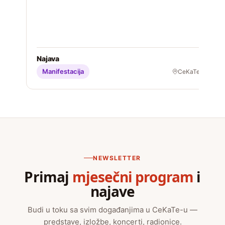
S
Najava
Manifestacija
CeKaTe
NEWSLETTER
Primaj
mjesečni program
i
najave
Budi u toku sa svim događanjima u CeKaTe-u —
predstave, izložbe, koncerti, radionice.