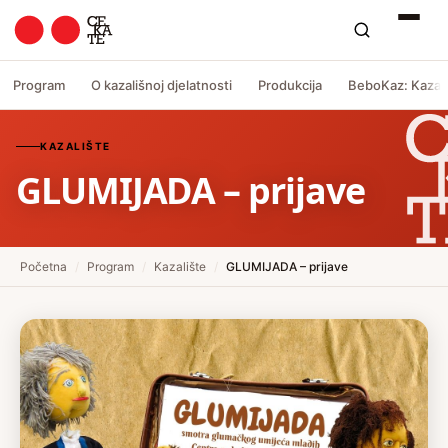
Program
O kazališnoj djelatnosti
Produkcija
BeboKaz: Kazali
KAZALIŠTE
GLUMIJADA – prijave
Početna
/
Program
/
Kazalište
/
GLUMIJADA – prijave