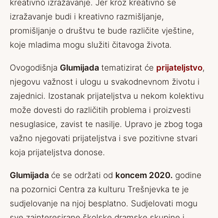
kreativno izražavanje. Jer kroz kreativno se
izražavanje budi i kreativno razmišljanje,
promišljanje o društvu te bude različite vještine,
koje mladima mogu služiti čitavoga života.
Ovogodišnja
Glumijada
tematizirat će
prijateljstvo
,
njegovu važnost i ulogu u svakodnevnom životu i
zajednici. Izostanak prijateljstva u nekom kolektivu
može dovesti do različitih problema i proizvesti
nesuglasice, zavist te nasilje. Upravo je zbog toga
važno njegovati prijateljstva i sve pozitivne stvari
koja prijateljstva donose.
Glumijada
će se održati od
koncem 2020.
godine
na pozornici Centra za kulturu Trešnjevka te je
sudjelovanje na njoj besplatno. Sudjelovati mogu
sve zainteresirane školske dramske skupine i