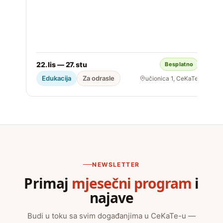
22. lis — 27. stu
Besplatno
S
Edukacija
Za odrasle
učionica 1, CeKaTe
NEWSLETTER
Primaj
mjesečni program
i
najave
Budi u toku sa svim događanjima u CeKaTe-u —