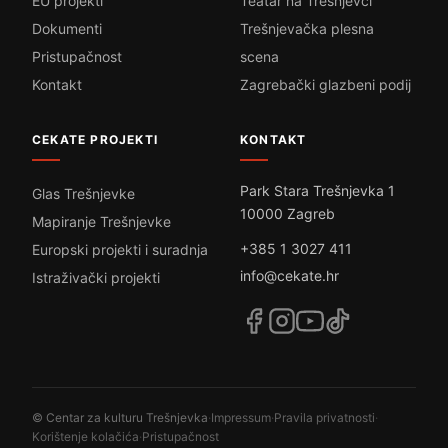
EU projekti
Teatar na Trešnjevci
Dokumenti
Trešnjevačka plesna
Pristupačnost
scena
Kontakt
Zagrebački glazbeni podij
CEKATE PROJEKTI
KONTAKT
Park Stara Trešnjevka 1
Glas Trešnjevke
10000 Zagreb
Mapiranje Trešnjevke
+385 1 3027 411
Europski projekti i suradnja
info@cekate.hr
Istraživački projekti
© Centar za kulturu Trešnjevka
·
Impressum
·
Pravila privatnosti
·
Korištenje kolačića
·
Pristupačnost