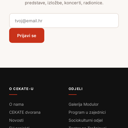
predstave, izložbe, koncerti, radionice.
Prijavi se
O CEKATE-U
ODJELI
O nama
Galerija Modulor
CEKATE dvorana
Program u zajednici
Novosti
Sociokulturni odjel