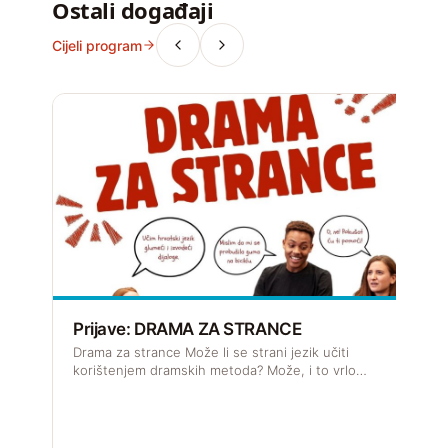
Ostali događaji
Cijeli program
Prijave: DRAMA ZA STRANCE
R
Drama za strance Može li se strani jezik učiti
J
korištenjem dramskih metoda? Može, i to vrlo…
s
