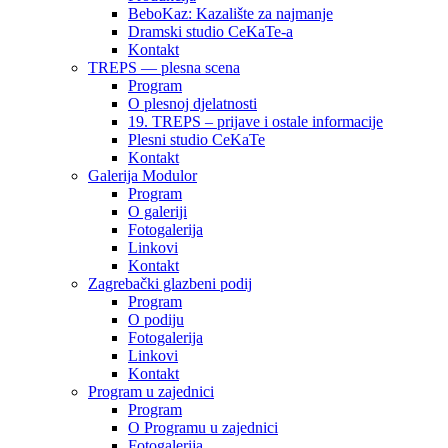
BeboKaz: Kazalište za najmanje
Dramski studio CeKaTe-a
Kontakt
TREPS — plesna scena
Program
O plesnoj djelatnosti
19. TREPS – prijave i ostale informacije
Plesni studio CeKaTe
Kontakt
Galerija Modulor
Program
O galeriji
Fotogalerija
Linkovi
Kontakt
Zagrebački glazbeni podij
Program
O podiju
Fotogalerija
Linkovi
Kontakt
Program u zajednici
Program
O Programu u zajednici
Fotogalerija