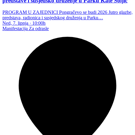
predstave i susjedsko druženje u Parku Kate Šoljić
PROGRAM U ZAJEDNICI Pongračevo se budi 2026 Jutro glazbe,
predstava, radionica i susjedskog druženja u Parku…
Ned, 7. lipnja
·
10:00h
Manifestacija
Za odrasle