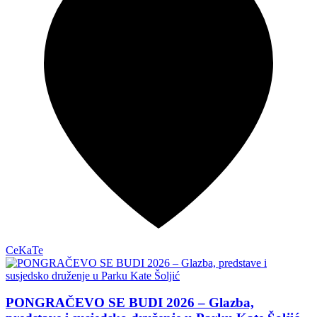
CeKaTe
PONGRAČEVO SE BUDI 2026 – Glazba,