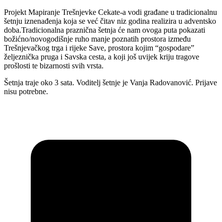
Projekt Mapiranje Trešnjevke Cekate-a vodi građane u tradicionalnu
šetnju iznenađenja koja se već čitav niz godina realizira u adventsko
doba.Tradicionalna praznična šetnja će nam ovoga puta pokazati
božićno/novogodišnje ruho manje poznatih prostora između
Trešnjevačkog trga i rijeke Save, prostora kojim “gospodare”
željeznička pruga i Savska cesta, a koji još uvijek kriju tragove
prošlosti te bizarnosti svih vrsta.
Šetnja traje oko 3 sata. Voditelj šetnje je Vanja Radovanović. Prijave
nisu potrebne.