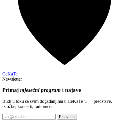
CeKaTe
Newsletter
Primaj
mjesečni program
i najave
Budi u toku sa svim događanjima u CeKaTe-u — predstave,
izložbe, koncerti, radionice.
Prijavi se