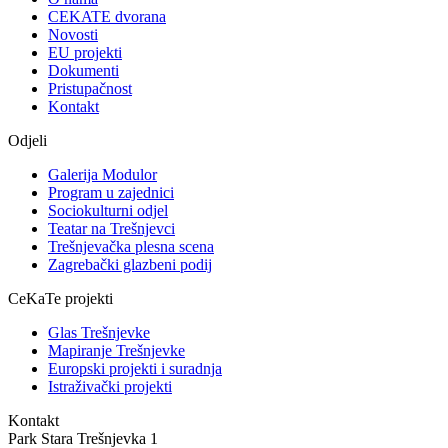
CEKATE dvorana
Novosti
EU projekti
Dokumenti
Pristupačnost
Kontakt
Odjeli
Galerija Modulor
Program u zajednici
Sociokulturni odjel
Teatar na Trešnjevci
Trešnjevačka plesna scena
Zagrebački glazbeni podij
CeKaTe projekti
Glas Trešnjevke
Mapiranje Trešnjevke
Europski projekti i suradnja
Istraživački projekti
Kontakt
Park Stara Trešnjevka 1