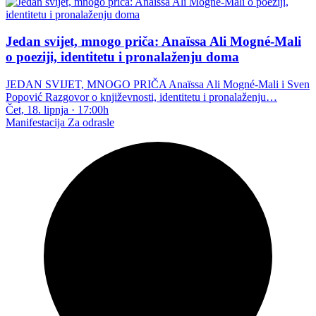
Jedan svijet, mnogo priča: Anaïssa Ali Mogné-Mali
o poeziji, identitetu i pronalaženju doma
JEDAN SVIJET, MNOGO PRIČA Anaïssa Ali Mogné-Mali i Sven
Popović Razgovor o književnosti, identitetu i pronalaženju…
Čet, 18. lipnja
·
17:00h
Manifestacija
Za odrasle