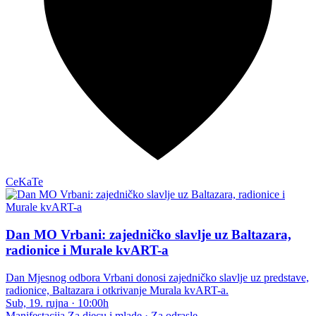
CeKaTe
Dan MO Vrbani: zajedničko slavlje uz Baltazara,
radionice i Murale kvART-a
Dan Mjesnog odbora Vrbani donosi zajedničko slavlje uz predstave,
radionice, Baltazara i otkrivanje Murala kvART-a.
Sub, 19. rujna
·
10:00h
Manifestacija
Za djecu i mlade · Za odrasle