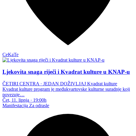
CeKaTe
Ljekovita snaga riječi i Kvadrat kulture u KNAP-u
ČETIRI CENTRA · JEDAN DOŽIVLJAJ Kvadrat kulture
Kvadrat kulture program je međukvartovske kulturne suradnje koji
povezuje…
Čet, 11. lipnja
·
19:00h
Manifestacija
Za odrasle