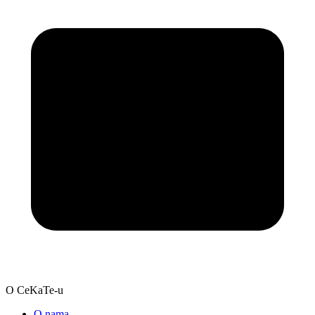
O CeKaTe-u
O nama