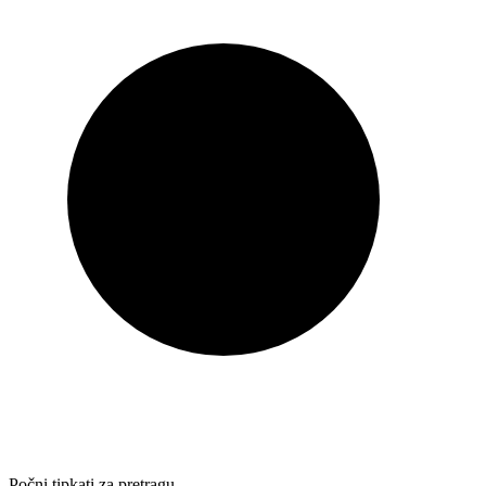
Počni tipkati za pretragu…