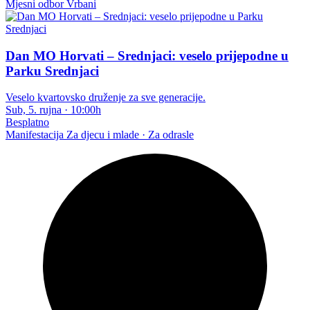
Mjesni odbor Vrbani
Dan MO Horvati – Srednjaci: veselo prijepodne u
Parku Srednjaci
Veselo kvartovsko druženje za sve generacije.
Sub, 5. rujna
·
10:00h
Besplatno
Manifestacija
Za djecu i mlade · Za odrasle