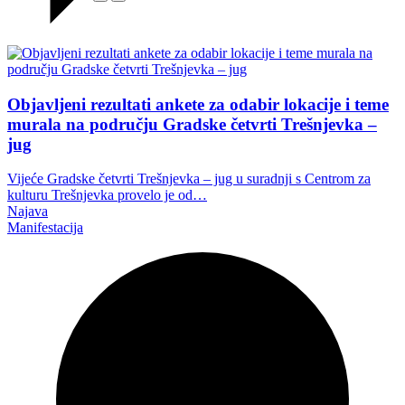
Objavljeni rezultati ankete za odabir lokacije i teme
murala na području Gradske četvrti Trešnjevka –
jug
Vijeće Gradske četvrti Trešnjevka – jug u suradnji s Centrom za
kulturu Trešnjevka provelo je od…
Najava
Manifestacija