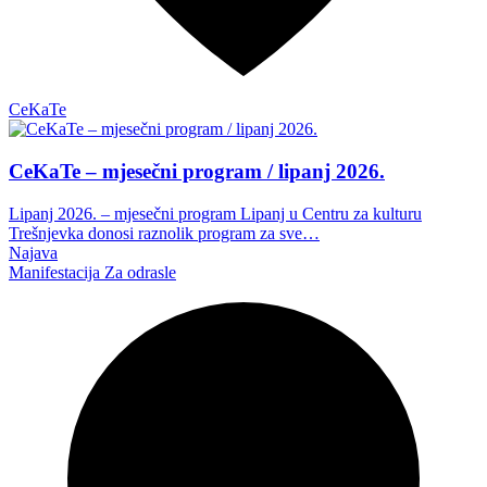
CeKaTe
CeKaTe – mjesečni program / lipanj 2026.
Lipanj 2026. – mjesečni program Lipanj u Centru za kulturu
Trešnjevka donosi raznolik program za sve…
Najava
Manifestacija
Za odrasle