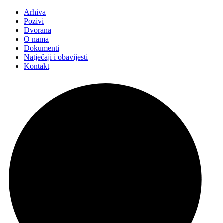
Arhiva
Pozivi
Dvorana
O nama
Dokumenti
Natječaji i obavijesti
Kontakt