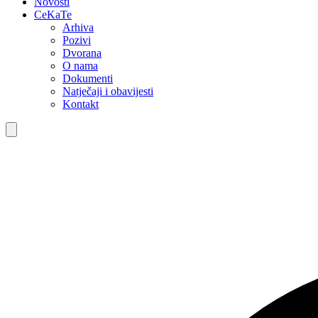
Novosti
CeKaTe
Arhiva
Pozivi
Dvorana
O nama
Dokumenti
Natječaji i obavijesti
Kontakt