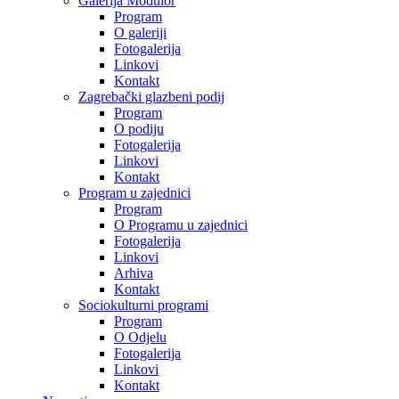
Galerija Modulor
Program
O galeriji
Fotogalerija
Linkovi
Kontakt
Zagrebački glazbeni podij
Program
O podiju
Fotogalerija
Linkovi
Kontakt
Program u zajednici
Program
O Programu u zajednici
Fotogalerija
Linkovi
Arhiva
Kontakt
Sociokulturni programi
Program
O Odjelu
Fotogalerija
Linkovi
Kontakt