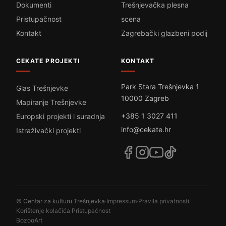
Dokumenti
Trešnjevačka plesna
Pristupačnost
scena
Kontakt
Zagrebački glazbeni podij
CEKATE PROJEKTI
KONTAKT
Park Stara Trešnjevka 1
Glas Trešnjevke
10000 Zagreb
Mapiranje Trešnjevke
+385 1 3027 411
Europski projekti i suradnja
info@cekate.hr
Istraživački projekti
© Centar za kulturu Trešnjevka
·
Impressum
·
Pravila privatnosti
·
Korištenje kolačića
·
Pristupačnost
BozooArt