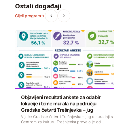
Ostali događaji
Cijeli program
Objavljeni rezultati ankete za odabir
lokacije i teme murala na području
Gradske četvrti Trešnjevka – jug
D
s
Vijeće Gradske četvrti Trešnjevka – jug u suradnji s
M
Centrom za kulturu Trešnjevka provelo je od…