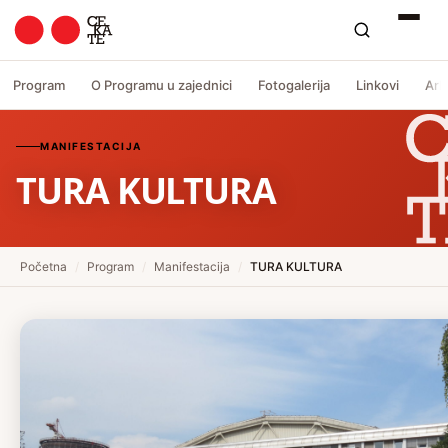
Program
O Programu u zajednici
Fotogalerija
Linkovi
Arh
MANIFESTACIJA
TURA KULTURA
Početna
/
Program
/
Manifestacija
/
TURA KULTURA