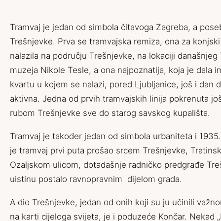
Tramvaj je jedan od simbola čitavoga Zagreba, a pos
Trešnjevke. Prva se tramvajska remiza, ona za konjski
nalazila na području Trešnjevke, na lokaciji današnje
muzeja Nikole Tesle, a ona najpoznatija, koja je dala i
kvartu u kojem se nalazi, pored Ljubljanice, još i dan 
aktivna. Jedna od prvih tramvajskih linija pokrenuta još 
rubom Trešnjevke sve do starog savskog kupališta.
Tramvaj je također jedan od simbola urbaniteta i 1935
je tramvaj prvi puta prošao srcem Trešnjevke, Tratins
Ozaljskom ulicom, dotadašnje radničko predgrađe Tre
uistinu postalo ravnopravnim dijelom grada.
A dio Trešnjevke, jedan od onih koji su ju učinili važnom
na karti cijeloga svijeta, je i poduzeće Končar. Nekad 