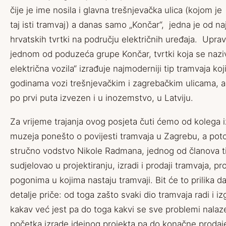
čije je ime nosila i glavna trešnjevačka ulica (kojom j
taj isti tramvaj) a danas samo „Končar“, jedna je od na
hrvatskih tvrtki na području električnih uređaja. Upra
jednom od poduzeća grupe Končar, tvrtki koja se nazi
električna vozila“ izrađuje najmoderniji tip tramvaja koj
godinama vozi trešnjevačkim i zagrebačkim ulicama, 
po prvi puta izvezen i u inozemstvo, u Latviju.
Za vrijeme trajanja ovog posjeta čuti ćemo od kolega 
muzeja ponešto o povijesti tramvaja u Zagrebu, a po
stručno vodstvo Nikole Radmana, jednog od članova ti
sudjelovao u projektiranju, izradi i prodaji tramvaja, pr
pogonima u kojima nastaju tramvaji. Bit će to prilika 
detalje priče: od toga zašto svaki dio tramvaja radi i i
kakav već jest pa do toga kakvi se sve problemi nalaz
početka izrade idejnog projekta pa do konačne prodaj