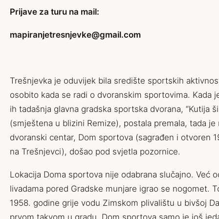
Prijave za turu na mail:
mapiranjetresnjevke@gmail.com
Trešnjevka je oduvijek bila središte sportskih aktivnos
osobito kada se radi o dvoranskim sportovima. Kada j
ih tadašnja glavna gradska sportska dvorana, “Kutija ši
(smještena u blizini Remize), postala premala, tada je 
dvoranski centar, Dom sportova (sagrađen i otvoren 1
na Trešnjevci), došao pod svjetla pozornice.
Lokacija Doma sportova nije odabrana slučajno. Već 
livadama pored Gradske munjare igrao se nogomet. T
1958. godine grije vodu Zimskom plivalištu u bivšoj Dan
prvom takvom u gradu. Dom sportova samo je još jed