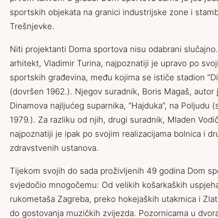
sportskih objekata na granici industrijske zone i stam
Trešnjevke.
Niti projektanti Doma sportova nisu odabrani slučajno.
arhitekt, Vladimir Turina, najpoznatiji je upravo po svo
sportskih građevina, među kojima se ističe stadion “
(dovršen 1962.). Njegov suradnik, Boris Magaš, autor 
Dinamova najljućeg suparnika, “Hajduka”, na Poljudu 
1979.). Za razliku od njih, drugi suradnik, Mladen Vodi
najpoznatiji je ipak po svojim realizacijama bolnica i dr
zdravstvenih ustanova.
Tijekom svojih do sada proživljenih 49 godina Dom sp
svjedočio mnogočemu: Od velikih košarkaških uspjeha
rukometaša Zagreba, preko hokejaških utakmica i Zlat
do gostovanja muzičkih zvijezda. Pozornicama u dv