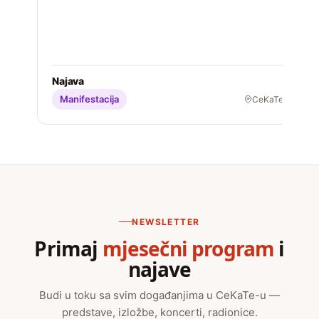
S
Najava
Manifestacija
CeKaTe
NEWSLETTER
Primaj
mjesečni program
i
najave
Budi u toku sa svim događanjima u CeKaTe-u —
predstave, izložbe, koncerti, radionice.