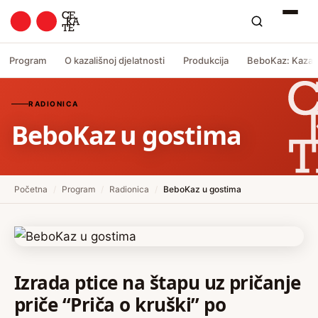
Program
O kazališnoj djelatnosti
Produkcija
BeboKaz: Kazali
RADIONICA
BeboKaz u gostima
Početna
/
Program
/
Radionica
/
BeboKaz u gostima
Izrada ptice na štapu uz pričanje
priče “Priča o kruški”
po