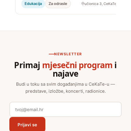
Edukacija
Za odrasle
učionica 3, CeKaTe
NEWSLETTER
Primaj
mjesečni program
i
najave
Budi u toku sa svim događanjima u CeKaTe-u —
predstave, izložbe, koncerti, radionice.
Prijavi se