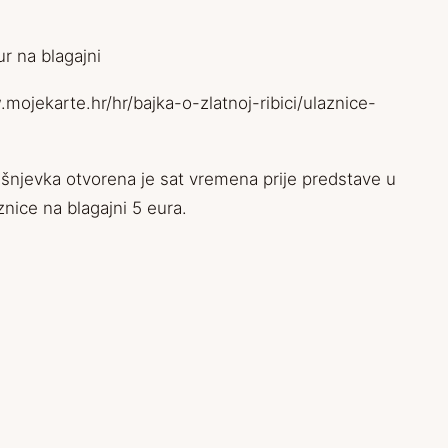
ur na blagajni
mojekarte.hr/hr/bajka-o-zlatnoj-ribici/ulaznice-
ešnjevka otvorena je sat vremena prije predstave u
znice na blagajni 5 eura.