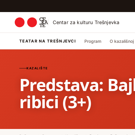
Centar za kulturu Trešnjevka
TEATAR NA TREŠNJEVCI
Program
O kazališnoj 
KAZALIŠTE
Predstava: Baj
ribici (3+)