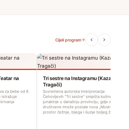
Cijeli program
Teatar na
Tri sestre na Instagramu (Kazalište
Tragači)
ava za bebe od 6
Suvremena autorska interpretacija
 istražuje
Čehovljevih "Tri sestre" smješta kultne
tkrivanja
junakinje u današnju provinciju, gdje su
društvene mreže postale nova „Moskva“,
prostor čežnje, bijega i iluzije boljeg života.