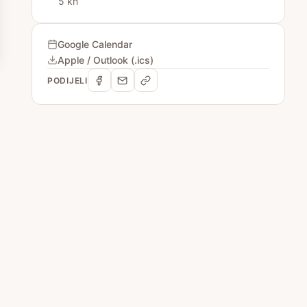
5 kn
Google Calendar
Apple / Outlook (.ics)
PODIJELI