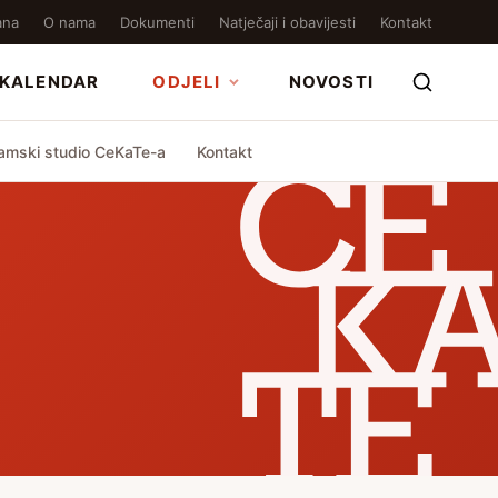
ana
O nama
Dokumenti
Natječaji i obavijesti
Kontakt
KALENDAR
ODJELI
NOVOSTI
amski studio CeKaTe-a
Kontakt