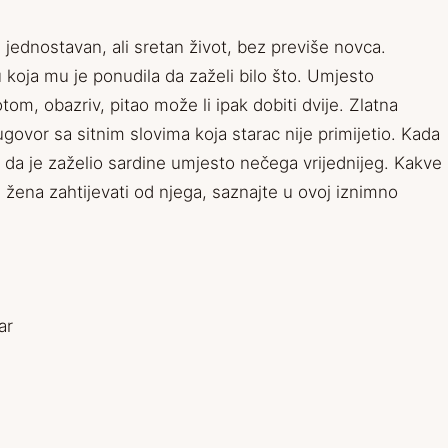
i jednostavan, ali sretan život, bez previše novca.
u koja mu je ponudila da zaželi bilo što. Umjesto
om, obazriv, pitao može li ipak dobiti dvije. Zlatna
 ugovor sa sitnim slovima koja starac nije primijetio. Kada
ti da je zaželio sardine umjesto nečega vrijednijeg. Kakve
e žena zahtijevati od njega, saznajte u ovoj iznimno
ar