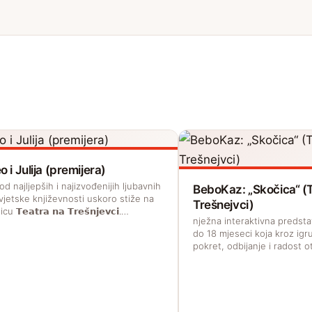
 i Julija (premijera)
d najljepših i najizvođenijih ljubavnih
BeboKaz: „Skočica“ (
vjetske književnosti uskoro stiže na
Trešnejvci)
 𝗧𝗲𝗮𝘁𝗿𝗮 𝗻𝗮 𝗧𝗿𝗲𝘀̌𝗻𝗷𝗲𝘃𝗰𝗶.…
nježna interaktivna predst
do 18 mjeseci koja kroz igru
pokret, odbijanje i radost o