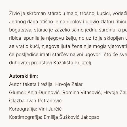
Živio je skroman starac u maloj trošnoj kućici, vodeć
Jednog dana otišao je na ribolov i ulovio zlatnu ribic
bogatstva, starac je zaželio samo jednu sardinu, a pot
ribica ispunila je njegovu želju, no uz to je sklopljen
se vratio kući, njegova ljuta žena nije mogla vjerova
će posljedice imati starčev naivni ugovor i što će sv
duhovitoj predstavi Kazališta Prijatelj.
Autorski tim:
Autor teksta i režija: Hrvoje Zalar
Glumci: Anja Đurinović, Romina Vitasović, Hrvoje Zal
Glazba: Ivan Petranović
Koreografija: Vini Jurčić
Kostimografija: Emilija Šušković Jakopac