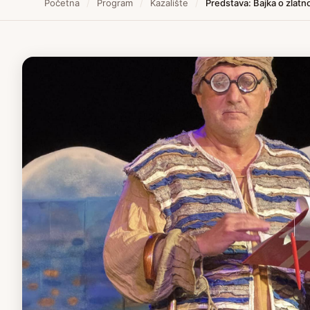
Početna
/
Program
/
Kazalište
/
Predstava: Bajka o zlatnoj