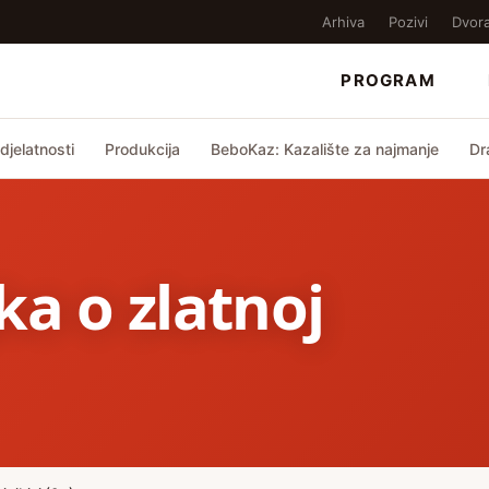
Arhiva
Pozivi
Dvor
PROGRAM
djelatnosti
Produkcija
BeboKaz: Kazalište za najmanje
Dr
ka o zlatnoj