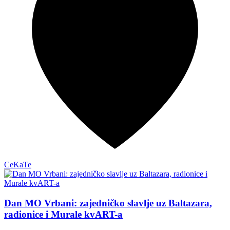
CeKaTe
Dan MO Vrbani: zajedničko slavlje uz Baltazara,
radionice i Murale kvART-a