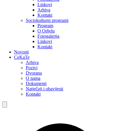
Linkovi
Arhiva
Kontakt
Sociokulturni programi
Program
O Odjelu
Fotogalerija
Linkovi
Kontakt
Novosti
CeKaTe
Arhiva
Pozivi
Dvorana
O nama
Dokumenti
Natječaji i obavijesti
Kontakt