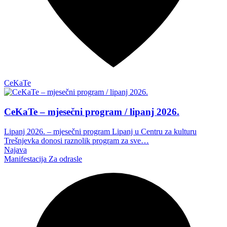
CeKaTe
CeKaTe – mjesečni program / lipanj 2026.
Lipanj 2026. – mjesečni program Lipanj u Centru za kulturu
Trešnjevka donosi raznolik program za sve…
Najava
Manifestacija
Za odrasle