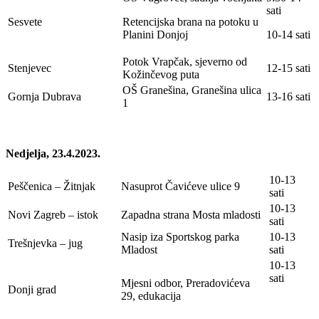
sati
Sesvete
Retencijska brana na potoku u
Planini Donjoj
10-14 sati
Potok Vrapčak, sjeverno od
Stenjevec
12-15 sati
Kožinčevog puta
OŠ Granešina, Granešina ulica
Gornja Dubrava
13-16 sati
1
Nedjelja, 23.4.2023.
10-13
Peščenica – Žitnjak
Nasuprot Čavićeve ulice 9
sati
10-13
Novi Zagreb – istok
Zapadna strana Mosta mladosti
sati
Nasip iza Sportskog parka
10-13
Trešnjevka – jug
Mladost
sati
10-13
sati
Mjesni odbor, Preradovićeva
Donji grad
29, edukacija