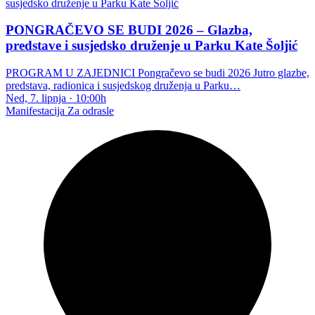
PONGRAČEVO SE BUDI 2026 – Glazba,
predstave i susjedsko druženje u Parku Kate Šoljić
PROGRAM U ZAJEDNICI Pongračevo se budi 2026 Jutro glazbe,
predstava, radionica i susjedskog druženja u Parku…
Ned, 7. lipnja
·
10:00h
Manifestacija
Za odrasle