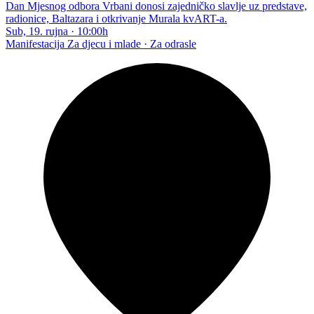
Dan Mjesnog odbora Vrbani donosi zajedničko slavlje uz predstave,
radionice, Baltazara i otkrivanje Murala kvART-a.
Sub, 19. rujna
·
10:00h
Manifestacija
Za djecu i mlade · Za odrasle