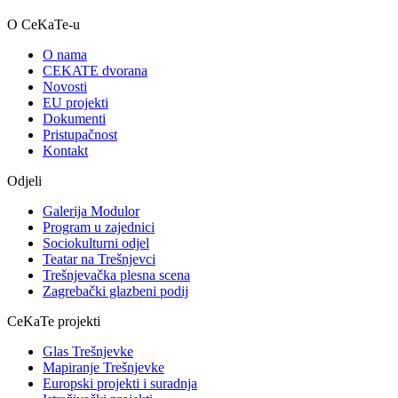
O CeKaTe-u
O nama
CEKATE dvorana
Novosti
EU projekti
Dokumenti
Pristupačnost
Kontakt
Odjeli
Galerija Modulor
Program u zajednici
Sociokulturni odjel
Teatar na Trešnjevci
Trešnjevačka plesna scena
Zagrebački glazbeni podij
CeKaTe projekti
Glas Trešnjevke
Mapiranje Trešnjevke
Europski projekti i suradnja