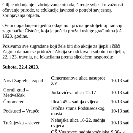
Cilj je uklanjanje i zbrinjavanje otpada, širenje svijesti o važnosti
očuvanje prirode, te edukacije javnosti o potrebi savjesnog
zbrinjavanja otpada.
Ovim događanjem ujedno odajemo i priznanje stoljetnoj tradiciji
zagrebačke Čistoće, koja je počela pružati usluge građanima još
1923. godine.
Pozivamo sve sugrađane koji žele biti dio akcije za ljepši i čišći
Zagreb da nam se pridruže! Akcija se održava u subotu i nedjelju,
22. i 23. travnja, na lokacijama prema sljedećem rasporedu:
Subota, 22.4.2023.
Cimermanova ulica nasuprot
Novi Zagreb – zapad
10-13 sati
ZV
Gornji grad –
Jurkovićeva ulica 15-17
10-13 sati
Medveščak
Črnomerec
Ilica 245 – sadnja cvijeća
10-13 sati
Istočna strana Podsusedskog
Podsused – Vrapče
10-13 sati
mosta
Nehajska ulica 16-22, sadnja
Trešnjevka – sjever
10-13 sati
cvijeća
OŠ Vugrovec, sadnja voćnjaka
9:30-14