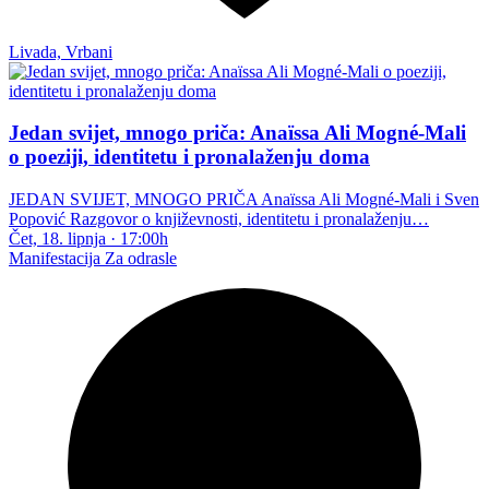
Livada, Vrbani
Jedan svijet, mnogo priča: Anaïssa Ali Mogné-Mali
o poeziji, identitetu i pronalaženju doma
JEDAN SVIJET, MNOGO PRIČA Anaïssa Ali Mogné-Mali i Sven
Popović Razgovor o književnosti, identitetu i pronalaženju…
Čet, 18. lipnja
·
17:00h
Manifestacija
Za odrasle