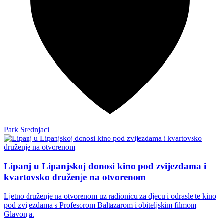
Park Srednjaci
Lipanj u Lipanjskoj donosi kino pod zvijezdama i
kvartovsko druženje na otvorenom
Ljetno druženje na otvorenom uz radionicu za djecu i odrasle te kino
pod zvijezdama s Profesorom Baltazarom i obiteljskim filmom
Glavonja.