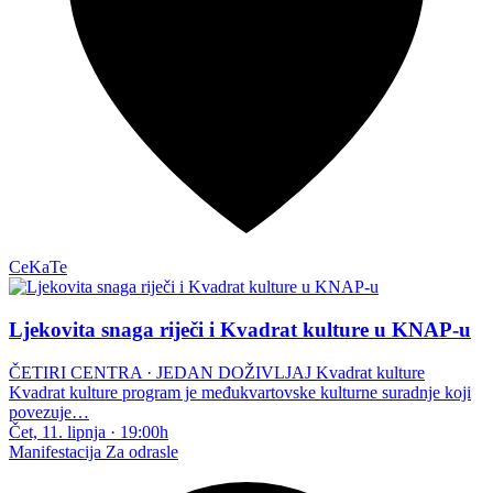
CeKaTe
Ljekovita snaga riječi i Kvadrat kulture u KNAP-u
ČETIRI CENTRA · JEDAN DOŽIVLJAJ Kvadrat kulture
Kvadrat kulture program je međukvartovske kulturne suradnje koji
povezuje…
Čet, 11. lipnja
·
19:00h
Manifestacija
Za odrasle