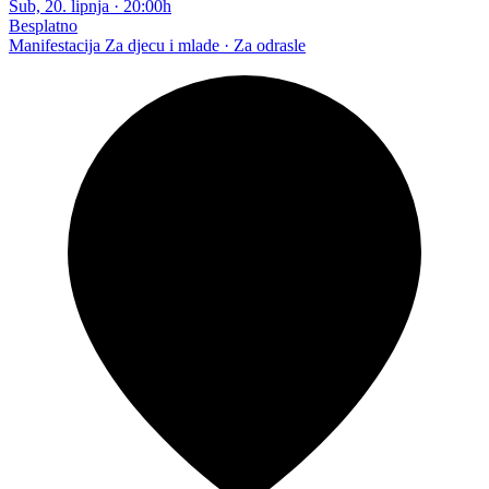
Sub, 20. lipnja
·
20:00h
Besplatno
Manifestacija
Za djecu i mlade · Za odrasle