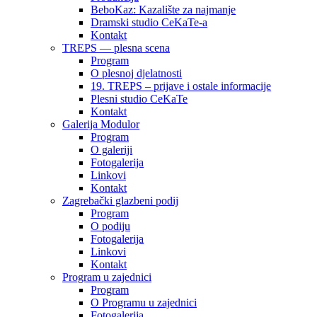
BeboKaz: Kazalište za najmanje
Dramski studio CeKaTe-a
Kontakt
TREPS — plesna scena
Program
O plesnoj djelatnosti
19. TREPS – prijave i ostale informacije
Plesni studio CeKaTe
Kontakt
Galerija Modulor
Program
O galeriji
Fotogalerija
Linkovi
Kontakt
Zagrebački glazbeni podij
Program
O podiju
Fotogalerija
Linkovi
Kontakt
Program u zajednici
Program
O Programu u zajednici
Fotogalerija