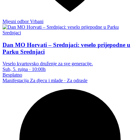
Mjesni odbor Vrbani
Dan MO Horvati – Srednjaci: veselo prijepodne u
Parku Srednjaci
Veselo kvartovsko druženje za sve generacije.
Sub, 5. rujna
·
10:00h
Besplatno
Manifestacija
Za djecu i mlade · Za odrasle