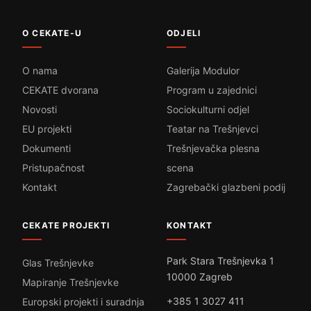
O CEKATE-U
ODJELI
O nama
Galerija Modulor
CEKATE dvorana
Program u zajednici
Novosti
Sociokulturni odjel
EU projekti
Teatar na Trešnjevci
Dokumenti
Trešnjevačka plesna
Pristupačnost
scena
Kontakt
Zagrebački glazbeni podij
CEKATE PROJEKTI
KONTAKT
Park Stara Trešnjevka 1
Glas Trešnjevke
10000 Zagreb
Mapiranje Trešnjevke
+385 1 3027 411
Europski projekti i suradnja