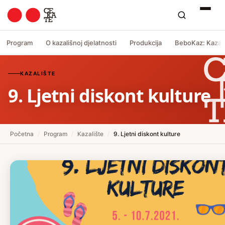
Program
O kazališnoj djelatnosti
Produkcija
BeboKaz: Kazali
KAZALIŠTE
9. Ljetni diskont kulture
Početna
/
Program
/
Kazalište
/
9. Ljetni diskont kulture