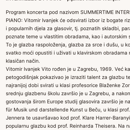
Program koncerta pod nazivom SUMMERTIME INTE
PIANO: Vitomir Ivanjek će odsvirati izbor iz bogate riz
i popularnih djela za glasovir, tj. poznatih skladbi, pa
poznate teme u vlastitim obradama, kao i autorskim
To je glazba raspoloženja, glazba za srce i dušu, u ko
svatko moći opustiti i uživati u klavirskom obradama 
klasičan način.
Vitomir Ivanjek Vito rođen je u Zagrebu, 1969. Već k
petogodišnjak pokazivao je izraziti talent za glazbu t
najranijoj dobi svirati u klasi profesorice Blaženke Zo
srednju glazbenu školu završio je u Zagrebu, a nakon
gostovanja širom Europe studij glasovira završio je 
für Musik und darstellende Kunst u Beču, u klasi pro
Jennera te usavršavao kod prof. Klare Harrer-Baranyi
popularnu glazbu kod prof. Reinharda Theisera. Na n