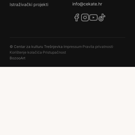
info@cekate.hr
Istraživački projekti
© Centar za kulturu Trešnjevka
·
Impressum
·
Pravila privatnosti
·
Korištenje kolačića
·
Pristupačnost
BozooArt