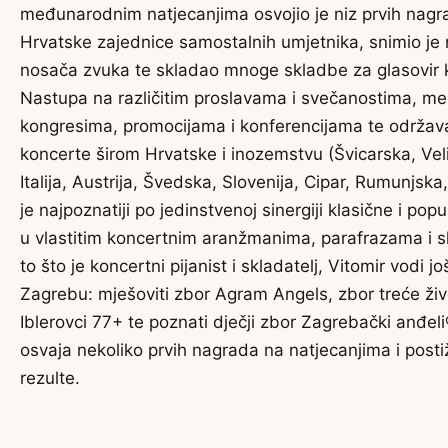
međunarodnim natjecanjima osvojio je niz prvih nagra
Hrvatske zajednice samostalnih umjetnika, snimio je 
nosača zvuka te skladao mnoge skladbe za glasovir k
Nastupa na različitim proslavama i svečanostima, 
kongresima, promocijama i konferencijama te održa
koncerte širom Hrvatske i inozemstvu (Švicarska, Veli
Italija, Austrija, Švedska, Slovenija, Cipar, Rumunjska
je najpoznatiji po jedinstvenoj sinergiji klasične i pop
u vlastitim koncertnim aranžmanima, parafrazama i 
to što je koncertni pijanist i skladatelj, Vitomir vodi još
Zagrebu: mješoviti zbor Agram Angels, zbor treće ži
Iblerovci 77+ te poznati dječji zbor Zagrebački anđeli
osvaja nekoliko prvih nagrada na natjecanjima i post
rezulte.