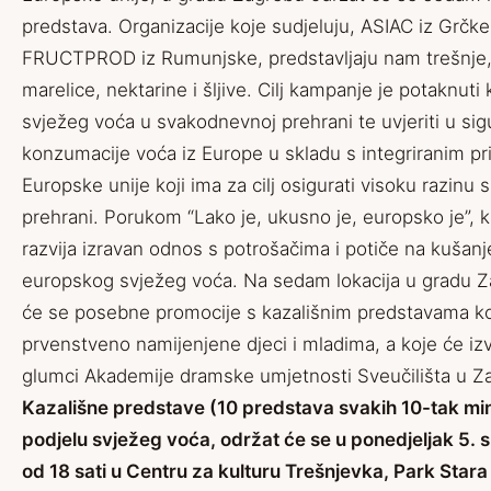
predstava. Organizacije koje sudjeluju, ASIAC iz Grčke
FRUCTPROD iz Rumunjske, predstavljaju nam trešnje,
marelice, nektarine i šljive. Cilj kampanje je potaknut
svježeg voća u svakodnevnoj prehrani te uvjeriti u sig
konzumacije voća iz Europe u skladu s integriranim p
Europske unije koji ima za cilj osigurati visoku razinu 
prehrani. Porukom “Lako je, ukusno je, europsko je”,
razvija izravan odnos s potrošačima i potiče na kušan
europskog svježeg voća. Na sedam lokacija u gradu Z
će se posebne promocije s kazališnim predstavama k
prvenstveno namijenjene djeci i mladima, a koje će izv
glumci Akademije dramske umjetnosti Sveučilišta u Z
Kazališne predstave (10 predstava svakih 10-tak min
podjelu svježeg voća, održat će se u ponedjeljak 5. 
od 18 sati u Centru za kulturu Trešnjevka, Park Stara