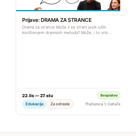
Prijave: DRAMA ZA STRANCE
R
Drama za strance Može li se strani jezik učiti
J
korištenjem dramskih metoda? Može, i to vrlo…
s

22. lis — 27. stu
Besplatno
S
Edukacija
Za odrasle
učionica 1, CeKaTe