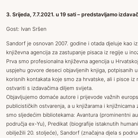
3. Srijeda, 7.7.2021. u 19 sati – predstavljamo izdava
Gost: Ivan Sršen
Sandorf je osnovan 2007. godine i otada djeluje kao iz
književna agencija za zastupanje pisaca iz regije u in
Prva smo profesionalna književna agencija u Hrvatsko
uspjehu govore deseci objavljenih knjiga, potpisanih u
korisnih kontakata koje smo za hrvatske, ali i pisce iz r
ostvariti s izdavačima diljem svijeta.
Objavljujemo domaće autore i prijevode važnih europs
publicističkih ostvarenja, a u knjižarama i knjižnicama 
smo sljedećim bibliotekama: Avantura (prominentni aut
područja ex-Yu), Predikat (biografije istaknutih humani
obilježili 20. stoljeće), Sandorf (značajna djela s područ