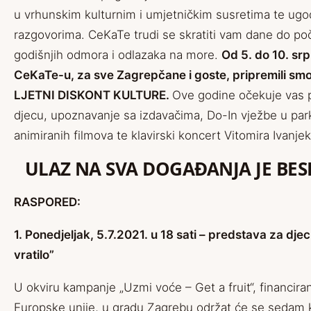
u vrhunskim kulturnim i umjetničkim susretima te ug
razgovorima. CeKaTe trudi se skratiti vam dane do po
godišnjih odmora i odlazaka na more.
Od 5. do 10. srp
CeKaTe-u, za sve Zagrepčane i goste, pripremili sm
LJETNI DISKONT KULTURE.
Ove godine očekuje vas 
djecu, upoznavanje sa izdavačima, Do-In vježbe u park
animiranih filmova te klavirski koncert Vitomira Ivanjek
ULAZ NA SVA DOGAĐANJA JE BES
RASPORED:
1. Ponedjeljak, 5.7.2021. u 18 sati – predstava za dje
vratilo”
U okviru kampanje „Uzmi voće – Get a fruit“, financir
Europske unije, u gradu Zagrebu održat će se sedam k