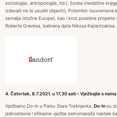
sociologije, antropologije, itd.), Socka (neobične knjig
izdavači ne bi usudili objaviti), Potemkin (suvremena 
zemalja istočne Europe), kao i kroz posebne projekte 
Roberta Gravesa, Izabrana djela Nikosa Kazantzakisa…
4. Četvrtak, 8.7.2021. u 17,30 sati – Vježbajte s nam
Vježbamo Do-In u Parku Stara Trešnjevka.
Do-In
su s
jednostavne i efikasne vježbe samomasaže nastale ka