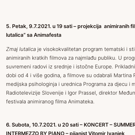
5. Petak, 9.7.2021. u 19 sati – projekcija animiranih 
lutalica” sa Animafesta
Zmaj lutalica
je visokokvalitetan program tematski i stil
animiranih kratkih filmova za najmlađu publiku. U pro
suvremeni radovi iz srednje i istočne Europe. Prikladn
dobi od 4 i više godina, a filmove su odabrali Martina 
medijska psihologinja i urednica Programa za djecu i 
Radiotelevizije Slovenije i Igor Prassel, direktor Međ
festivala animiranog filma Animateka.
6. Subota, 10.7.2021. u 20 sati – KONCERT – SUMM
INTERMEZZO BY PIANO – pijanist Vitomir Ivanjek