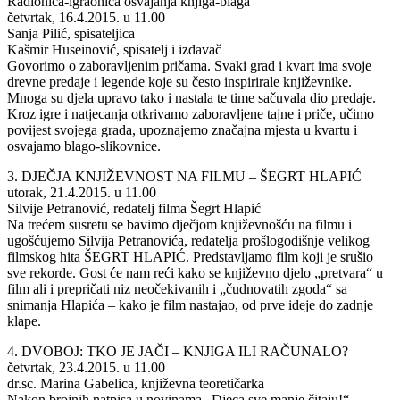
Radionica-igraonica osvajanja knjiga-blaga
četvrtak, 16.4.2015. u 11.00
Sanja Pilić, spisateljica
Kašmir Huseinović, spisatelj i izdavač
Govorimo o zaboravljenim pričama. Svaki grad i kvart ima svoje
drevne predaje i legende koje su često inspirirale književnike.
Mnoga su djela upravo tako i nastala te time sačuvala dio predaje.
Kroz igre i natjecanja otkrivamo zaboravljene tajne i priče, učimo
povijest svojega grada, upoznajemo značajna mjesta u kvartu i
osvajamo blago-slikovnice.
3. DJEČJA KNJIŽEVNOST NA FILMU – ŠEGRT HLAPIĆ
utorak, 21.4.2015. u 11.00
Silvije Petranović, redatelj filma Šegrt Hlapić
Na trećem susretu se bavimo dječjom književnošću na filmu i
ugošćujemo Silvija Petranovića, redatelja prošlogodišnje velikog
filmskog hita ŠEGRT HLAPIĆ. Predstavljamo film koji je srušio
sve rekorde. Gost će nam reći kako se književno djelo „pretvara“ u
film ali i prepričati niz neočekivanih i „čudnovatih zgoda“ sa
snimanja Hlapića – kako je film nastajao, od prve ideje do zadnje
klape.
4. DVOBOJ: TKO JE JAČI – KNJIGA ILI RAČUNALO?
četvrtak, 23.4.2015. u 11.00
dr.sc. Marina Gabelica, književna teoretičarka
Nakon brojnih natpisa u novinama „Djeca sve manje čitaju!“,