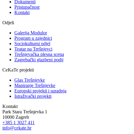
Dokumenti
Pristupačnost
Kontakt
Odjeli
Galerija Modulor
Program u zajednici
Sociokulturni odjel
Teatar na Trešnjevci
Trešnjevačka plesna scena
Zagrebački glazbeni podij
CeKaTe projekti
Glas Trešnjevke
Mapiranje Trešnjevke
Europski projekti i suradnja
Istraživački projekti
Kontakt
Park Stara Trešnjevka 1
10000 Zagreb
+385 1 3027 411
info@cekate.hr