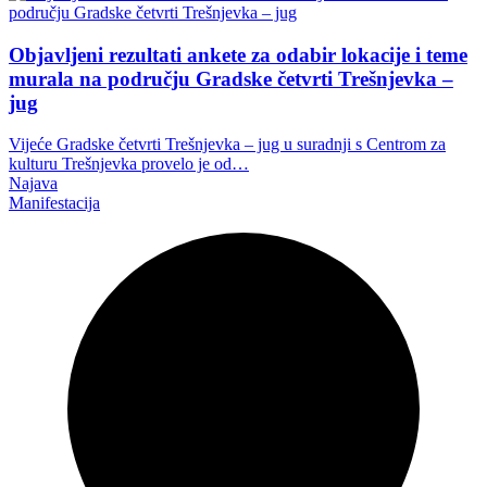
Objavljeni rezultati ankete za odabir lokacije i teme
murala na području Gradske četvrti Trešnjevka –
jug
Vijeće Gradske četvrti Trešnjevka – jug u suradnji s Centrom za
kulturu Trešnjevka provelo je od…
Najava
Manifestacija