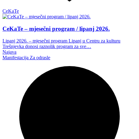
CeKaTe
CeKaTe – mjesečni program / lipanj 2026.
Lipanj 2026. – mjesečni program Lipanj u Centru za kulturu
Trešnjevka donosi raznolik program za sve…
Najava
Manifestacija
Za odrasle