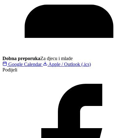
Dobna preporuka
Za djecu i mlade
Google Calendar
Apple / Outlook (.ics)
Podijeli