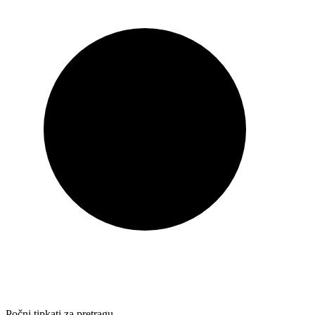
Počni tipkati za pretragu…