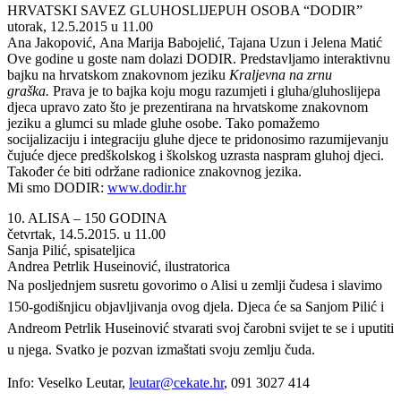
HRVATSKI SAVEZ GLUHOSLIJEPUH OSOBA “DODIR”
utorak, 12.5.2015 u 11.00
Ana Jakopović, Ana Marija Babojelić, Tajana Uzun i Jelena Matić
Ove godine u goste nam dolazi DODIR. Predstavljamo interaktivnu
bajku na hrvatskom znakovnom jeziku
Kraljevna na zrnu
graška.
Prava je to bajka koju mogu razumjeti i gluha/gluhoslijepa
djeca upravo zato što je prezentirana na hrvatskome znakovnom
jeziku a glumci su mlade gluhe osobe. Tako pomažemo
socijalizaciju i integraciju gluhe djece te pridonosimo razumijevanju
čujuće djece predškolskog i školskog uzrasta naspram gluhoj djeci.
Također će biti održane radionice znakovnog jezika.
Mi smo DODIR:
www.dodir.hr
10. ALISA – 150 GODINA
četvrtak, 14.5.2015. u 11.00
Sanja Pilić, spisateljica
Andrea Petrlik Huseinović, ilustratorica
Na posljednjem susretu govorimo o Alisi u zemlji čudesa i slavimo
150-godišnjicu objavljivanja ovog djela. Djeca će sa Sanjom Pilić i
Andreom Petrlik Huseinović stvarati svoj čarobni svijet te se i uputiti
u njega. Svatko je pozvan izmaštati svoju zemlju čuda.
Info: Veselko Leutar,
leutar@cekate.hr
, 091 3027 414