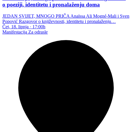
o poeziji, identitetu i pronalaženju doma
JEDAN SVIJET, MNOGO PRIČA Anaïssa Ali Mogné-Mali i Sven
Popović Razgovor o književnosti, identitetu i pronalaženju…
Čet, 18. lipnja
·
17:00h
Manifestacija
Za odrasle