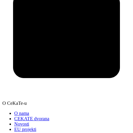
O CeKaTe-u
O nama
CEKATE dvorana
Novosti
EU projekti