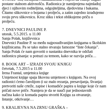
postane stalnom aktivnošću. Radionica je namijenjena najmlađoj
djeci i njihovim roditeljima, odgojiteljima, djedovima i bakama.
Čitamo slikovnice o bojama i proljeću, a zatim zajedno izrađujemo
svoju prvu slikovnicu. Kroz sliku i tekst oblikujemo priču o
proljeću.
7. DNEVNICI PAULINE P.
utorak, 5.5.2015. u 11.00
Sanja Polak, književnica
Dnevnici Pauline P. su među najposuđivanijim knjigama u školskim
knjižnicama. Pa se tako stalno stvaraju famozne “liste čekanja”.
Sanja Polak će nam govoriti o nastanku dnevnika te održati
radionicu pisanja: u potrazi za temom, kako se razvija priča…
8. BOOK ART – IZRADI SVOJU KNJIGU
četvrtak, 7.5.2015 u 11.00
Irena Frantal, umjetnica knjige
Umjetnost knjige spaja likovnu umjetnost s knjigom. Na ovoj
radionici ćemo čarolijom (i uz malo rezanja, presavijanja, šivanja)
pretvoriti naše crteže, zapise i komadiće papira u knjige koje će nam
pričati nove priče. Namjera je da se nauči par jednostavnih
načina kako iz komada papira stvoriti Knjigu za otvaranje,
listanje, otkrivanje…
9. KRALJEVNA NA ZRNU GRAŠKA –