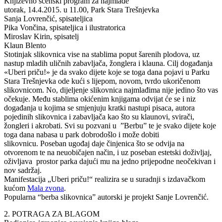
Književno scenski program za najmlađe
utorak, 14.4.2015. u 11.00, Park Stara Trešnjevka
Sanja Lovrenčić, spisateljica
Pika Vončina, spisateljica i ilustratorica
Miroslav Kirin, spisatelj
Klaun Blento
Stotinjak slikovnica vise na stablima poput šarenih plodova, uz
nastup mladih uličnih zabavljača, žonglera i klauna. Cilj događanja
«Uberi priču!» je da svako dijete koje se toga dana pojavi u Parku
Stara Trešnjevka ode kući s lijepom, novom, tvrdo ukoričenom
slikovnicom. No, dijeljenje slikovnica najmlađima nije jedino što vas
očekuje. Među stablima okićenim knjigama odvijat će se i niz
događanja u kojima se smjenjuju kratki nastupi pisaca, autora
pojedinih slikovnica i zabavljača kao što su klaunovi, svirači,
žongleri i akrobati. Svi su pozvani u ”Berbu” te je svako dijete koje
toga dana nabasa u park dobrodošlo i može dobiti
slikovnicu. Poseban ugođaj daje činjenica što se odvija na
otvorenom te na neuobičajen način, i uz poseban estetski doživljaj,
oživljava prostor parka dajući mu na jedno prijepodne neočekivan i
nov sadržaj.
Manifestacija „Uberi priču!“ realizira se u suradnji s izdavačkom
kućom
Mala zvona
.
Popularna “berba slikovnica” autorski je projekt Sanje Lovrenčić.
2. POTRAGA ZA BLAGOM