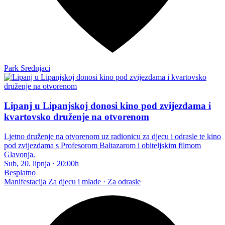
Park Srednjaci
Lipanj u Lipanjskoj donosi kino pod zvijezdama i
kvartovsko druženje na otvorenom
Ljetno druženje na otvorenom uz radionicu za djecu i odrasle te kino
pod zvijezdama s Profesorom Baltazarom i obiteljskim filmom
Glavonja.
Sub, 20. lipnja
·
20:00h
Besplatno
Manifestacija
Za djecu i mlade · Za odrasle