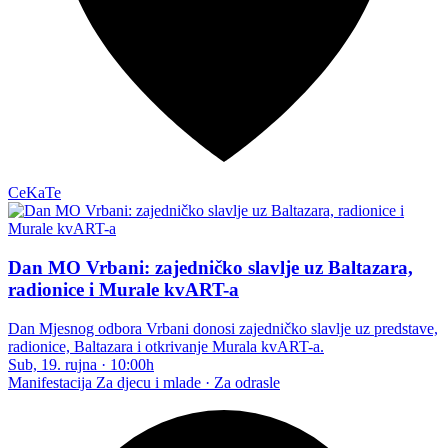
CeKaTe
Dan MO Vrbani: zajedničko slavlje uz Baltazara,
radionice i Murale kvART-a
Dan Mjesnog odbora Vrbani donosi zajedničko slavlje uz predstave,
radionice, Baltazara i otkrivanje Murala kvART-a.
Sub, 19. rujna
·
10:00h
Manifestacija
Za djecu i mlade · Za odrasle