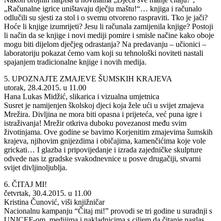
„Računalne igrice uništavaju dječju maštu!“… knjiga i računalo
odlučili su sjesti za stol i o svemu otvoreno raspraviti. Tko je jači?
Hoće li knjige izumrijeti? Jesu li računala zamijenila knjige? Postoji
li način da se knjige i novi mediji pomire i smisle načine kako oboje
mogu biti dijelom dječjeg odrastanja? Na predavanju – učionici –
laboratoriju pokazat ćemo vam koji su tehnološki noviteti nastali
spajanjem tradicionalne knjige i novih medija.
5. UPOZNAJTE ZMAJEVE ŠUMSKIH KRAJEVA
utorak, 28.4.2015. u 11.00
Hana Lukas Midžić, slikarica i vizualna umjetnica
Susret je namijenjen školskoj djeci koja žele ući u svijet zmajeva
Mrežira. Divljina ne mora biti opasna i prijeteća, već puna igre i
istraživanja! Mrežir otkriva duboku povezanost među svim
životinjama. Ove godine se bavimo Korjenitim zmajevima šumskih
krajeva, njihovim gnijezdima i običajima, kamenčićima koje vole
grickati… I glazba i pripovijedanje i izrada zajedničke skulpture
odvede nas iz gradske svakodnevnice u posve drugačiji, stvarni
svijet divljinoljublja.
6. ČITAJ MI!
četvrtak, 30.4.2015. u 11.00
Kristina Čunović, viši knjižničar
Nacionalnu kampanju “Čitaj mi!” provodi se tri godine u suradnji s
UNICEF-om, medijima i nakladnicima s ciljem da čitanje naglas