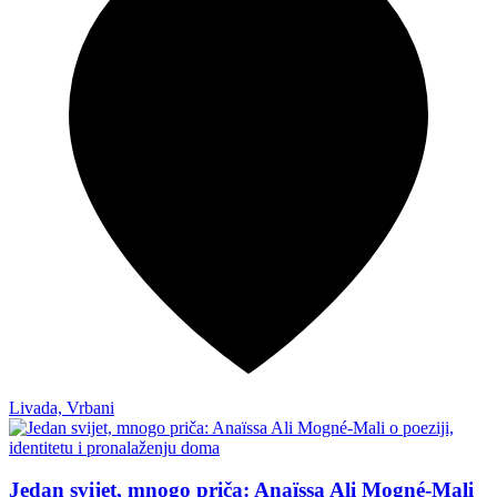
Livada, Vrbani
Jedan svijet, mnogo priča: Anaïssa Ali Mogné-Mali