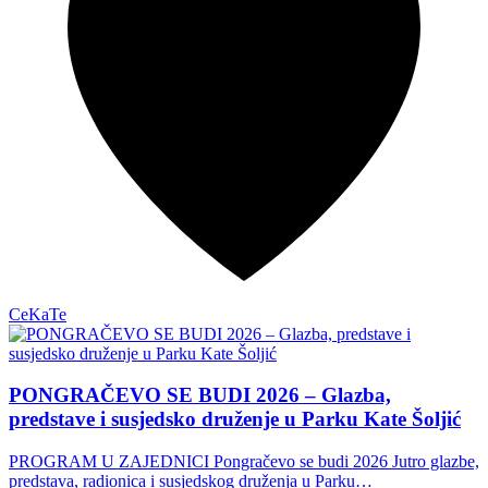
CeKaTe
PONGRAČEVO SE BUDI 2026 – Glazba,
predstave i susjedsko druženje u Parku Kate Šoljić
PROGRAM U ZAJEDNICI Pongračevo se budi 2026 Jutro glazbe,
predstava, radionica i susjedskog druženja u Parku…