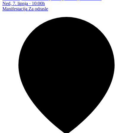
Ned, 7. lipnja
·
10:00h
Manifestacija
Za odrasle