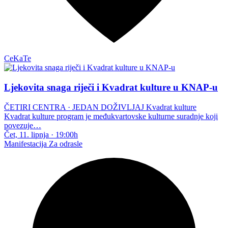
CeKaTe
Ljekovita snaga riječi i Kvadrat kulture u KNAP-u
ČETIRI CENTRA · JEDAN DOŽIVLJAJ Kvadrat kulture
Kvadrat kulture program je međukvartovske kulturne suradnje koji
povezuje…
Čet, 11. lipnja
·
19:00h
Manifestacija
Za odrasle