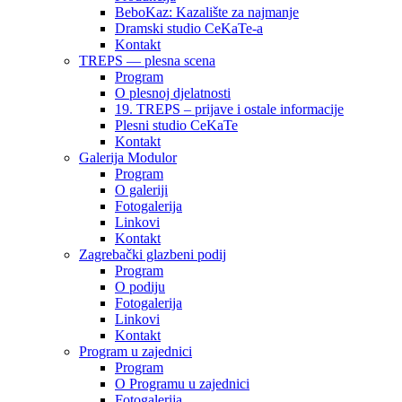
BeboKaz: Kazalište za najmanje
Dramski studio CeKaTe-a
Kontakt
TREPS — plesna scena
Program
O plesnoj djelatnosti
19. TREPS – prijave i ostale informacije
Plesni studio CeKaTe
Kontakt
Galerija Modulor
Program
O galeriji
Fotogalerija
Linkovi
Kontakt
Zagrebački glazbeni podij
Program
O podiju
Fotogalerija
Linkovi
Kontakt
Program u zajednici
Program
O Programu u zajednici
Fotogalerija