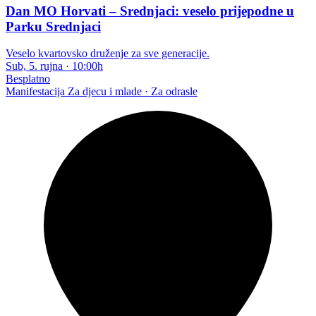
Dan MO Horvati – Srednjaci: veselo prijepodne u
Parku Srednjaci
Veselo kvartovsko druženje za sve generacije.
Sub, 5. rujna
·
10:00h
Besplatno
Manifestacija
Za djecu i mlade · Za odrasle