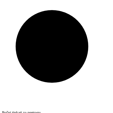
Počni tipkati za pretragu…