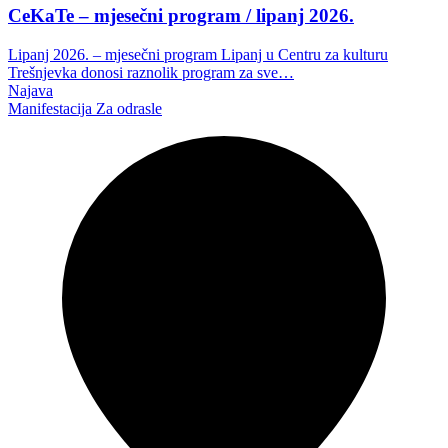
CeKaTe – mjesečni program / lipanj 2026.
Lipanj 2026. – mjesečni program Lipanj u Centru za kulturu
Trešnjevka donosi raznolik program za sve…
Najava
Manifestacija
Za odrasle