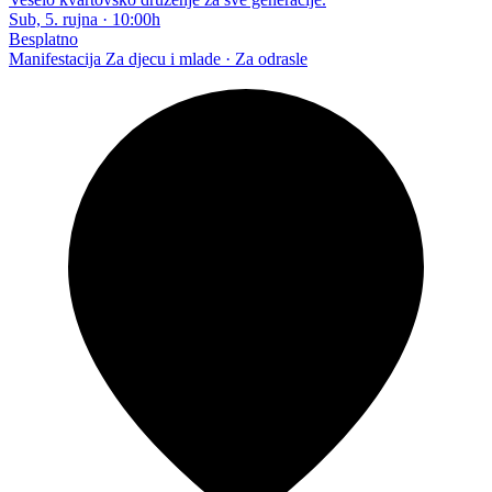
Sub, 5. rujna
·
10:00h
Besplatno
Manifestacija
Za djecu i mlade · Za odrasle