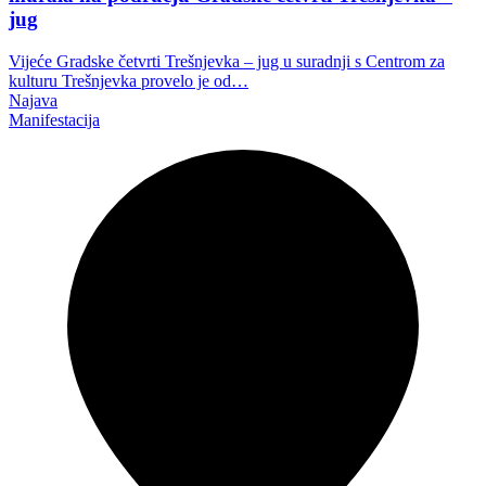
jug
Vijeće Gradske četvrti Trešnjevka – jug u suradnji s Centrom za
kulturu Trešnjevka provelo je od…
Najava
Manifestacija