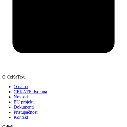
O CeKaTe-u
O nama
CEKATE dvorana
Novosti
EU projekti
Dokumenti
Pristupačnost
Kontakt
Odjeli