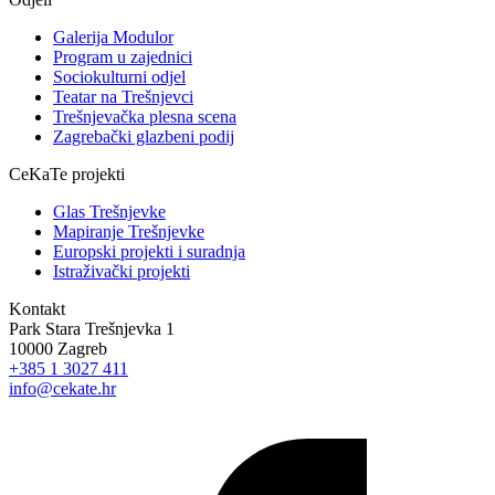
Galerija Modulor
Program u zajednici
Sociokulturni odjel
Teatar na Trešnjevci
Trešnjevačka plesna scena
Zagrebački glazbeni podij
CeKaTe projekti
Glas Trešnjevke
Mapiranje Trešnjevke
Europski projekti i suradnja
Istraživački projekti
Kontakt
Park Stara Trešnjevka 1
10000 Zagreb
+385 1 3027 411
info@cekate.hr