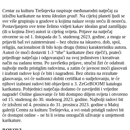
Centar za kulturu Trešnjevka raspisuje međunarodni natječaj za
izložbu karikature na temu
Idealan grad!.
Na cijeloj planeti ljudi se
sve više grupiraju u gradove u kojima nalaze svoju sreću ili nesreću.
Postavljanjem ove teme želimo vidjeti kakav idealan grad zamišljaju
(ili u kojima žive) autori iz cijelog svijeta. Prijave na natječaj
otvorene su od 1. listopada do 5. studenog 2023. godine, a mogu se
prijaviti baš svi zainteresirani – bez obzira na iskustvo, dob, spol,
religiju, nacionalnost ili bilo koju drugu (bitnu) karakteristiku autora.
Autori će moći dostaviti 1-3 “tihe” karikature (bez riječi!), prateći
prijedloge natječaja i odgovarajući na svoj jedinstven i kreativan
način na zadanu temu. Po završetku prijave, stručni žiri će odabrati
najbolje među pristiglim radovima, a zatim će javnost moći glasovati
i izabrati radove koji će biti i nagrađeni. Bez obzira na rezultate
glasovanja, svi će sudionici dobiti certifikat o sudjelovanju, te će
njihovi izabrani radovi biti objavljeni u 3. ZeGeBOOM! katalogu
karikatura. Pobjednici natječaja dodatno će zavrijediti i vrijedne
nagrade! Online glasovanje će biti dostupno diljem svijeta i otvoreno
od 15. studenog do 30. studenog 2023. godine. Najbolji radovi bit
će izloženi od 4. prosinca do 31. prosinca 2023. godine u Maloj
galeriji Centra za kulturu Trešnjevka, a svi ostali pristigli radovi bit
će dostupni online – ne bi li svima omogućili uživanje u umjetnosti
karikature.