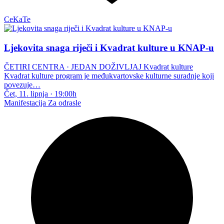
CeKaTe
Ljekovita snaga riječi i Kvadrat kulture u KNAP-u
ČETIRI CENTRA · JEDAN DOŽIVLJAJ Kvadrat kulture
Kvadrat kulture program je međukvartovske kulturne suradnje koji
povezuje…
Čet, 11. lipnja
·
19:00h
Manifestacija
Za odrasle