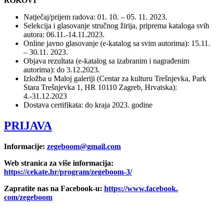
ROKOVI
Natječaj/prijem radova: 01. 10. – 05. 11. 2023.
Selekcija i glasovanje stručnog žirija, priprema kataloga svih
autora: 06.11.-14.11.2023.
Online javno glasovanje (e-katalog sa svim autorima): 15.11.
– 30.11. 2023.
Objava rezultata (e-katalog sa izabranim i nagrađenim
autorima): do 3.12.2023.
Izložba u Maloj galeriji (Centar za kulturu Trešnjevka, Park
Stara Trešnjevka 1, HR 10110 Zagreb, Hrvatska):
4.-31.12.2023
Dostava certifikata: do kraja 2023. godine
PRIJAVA
Informacije:
zegeboom@gmail.com
Web stranica za više informacija:
https://cekate.hr/program/zegeboom-3/
Zapratite nas na Facebook-u:
https://www.facebook.
com/zegeboom