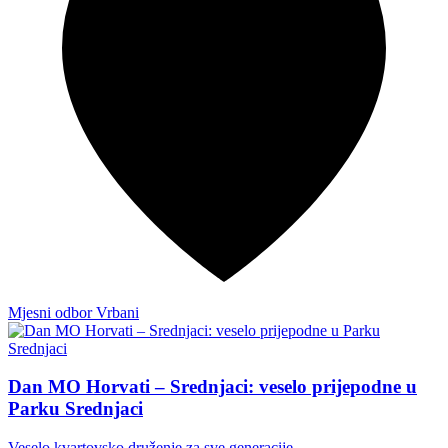
Mjesni odbor Vrbani
Dan MO Horvati – Srednjaci: veselo prijepodne u
Parku Srednjaci
Veselo kvartovsko druženje za sve generacije.