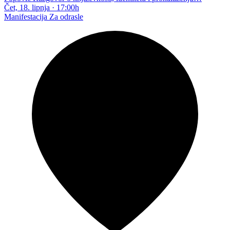
Čet, 18. lipnja
·
17:00h
Manifestacija
Za odrasle