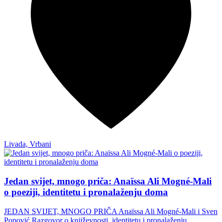
Livada, Vrbani
Jedan svijet, mnogo priča: Anaïssa Ali Mogné-Mali
o poeziji, identitetu i pronalaženju doma
JEDAN SVIJET, MNOGO PRIČA Anaïssa Ali Mogné-Mali i Sven
Popović Razgovor o književnosti, identitetu i pronalaženju…