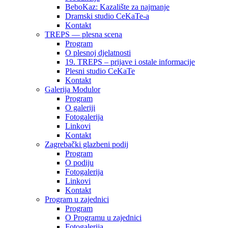
BeboKaz: Kazalište za najmanje
Dramski studio CeKaTe-a
Kontakt
TREPS — plesna scena
Program
O plesnoj djelatnosti
19. TREPS – prijave i ostale informacije
Plesni studio CeKaTe
Kontakt
Galerija Modulor
Program
O galeriji
Fotogalerija
Linkovi
Kontakt
Zagrebački glazbeni podij
Program
O podiju
Fotogalerija
Linkovi
Kontakt
Program u zajednici
Program
O Programu u zajednici
Fotogalerija