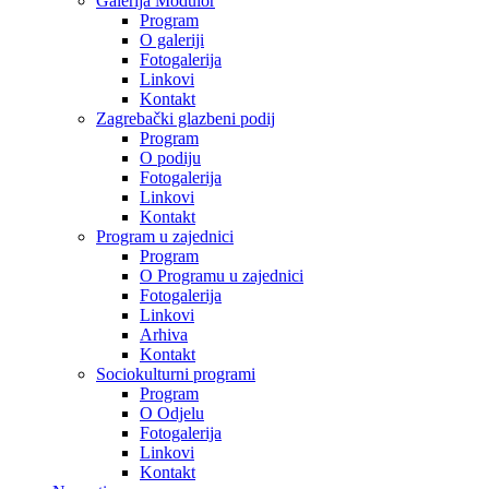
Galerija Modulor
Program
O galeriji
Fotogalerija
Linkovi
Kontakt
Zagrebački glazbeni podij
Program
O podiju
Fotogalerija
Linkovi
Kontakt
Program u zajednici
Program
O Programu u zajednici
Fotogalerija
Linkovi
Arhiva
Kontakt
Sociokulturni programi
Program
O Odjelu
Fotogalerija
Linkovi
Kontakt