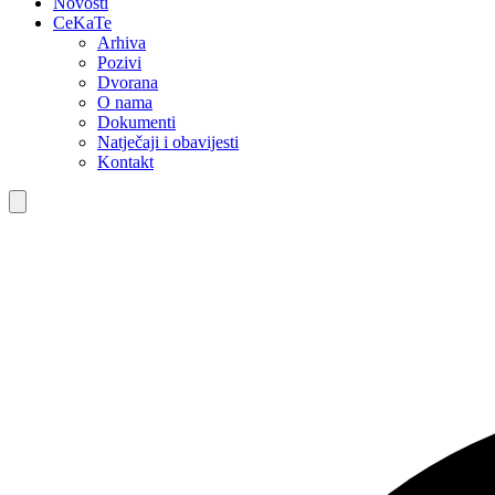
Novosti
CeKaTe
Arhiva
Pozivi
Dvorana
O nama
Dokumenti
Natječaji i obavijesti
Kontakt