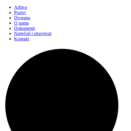
Arhiva
Pozivi
Dvorana
O nama
Dokumenti
Natječaji i obavijesti
Kontakt