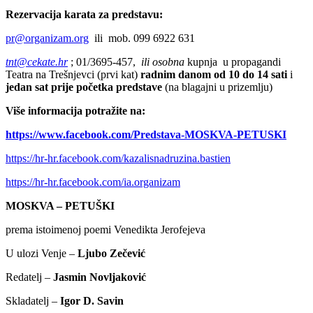
Rezervacija karata za predstavu:
pr@organizam.org
ili mob. 099 6922 631
tnt@cekate.hr
; 01/3695-457,
ili osobna
kupnja u propagandi
Teatra na Trešnjevci (prvi kat)
radnim danom od 10 do 14 sati
i
jedan sat prije početka predstave
(na blagajni u prizemlju)
Više informacija potražite na:
https://www.facebook.com/Predstava-MOSKVA-PETUSKI
https://hr-hr.facebook.com/kazalisnadruzina.bastien
https://hr-hr.facebook.com/ia.organizam
MOSKVA – PETUŠKI
prema istoimenoj poemi Venedikta Jerofejeva
U ulozi Venje –
Ljubo Zečević
Redatelj –
Jasmin Novljaković
Skladatelj –
Igor D. Savin