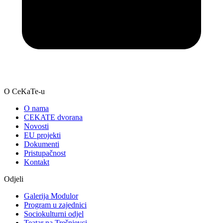
O CeKaTe-u
O nama
CEKATE dvorana
Novosti
EU projekti
Dokumenti
Pristupačnost
Kontakt
Odjeli
Galerija Modulor
Program u zajednici
Sociokulturni odjel
Teatar na Trešnjevci