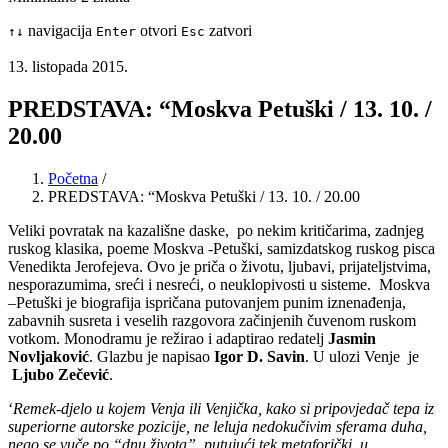
navigacija
otvori
zatvori
↑
↓
Enter
Esc
13. listopada 2015.
PREDSTAVA: “Moskva Petuški / 13. 10. /
20.00
Početna
/
PREDSTAVA: “Moskva Petuški / 13. 10. / 20.00
Veliki povratak na kazališne daske, po nekim kritičarima, zadnjeg
ruskog klasika, poeme Moskva -Petuški, samizdatskog ruskog pisca
Venedikta Jerofejeva. Ovo je priča o životu, ljubavi, prijateljstvima,
nesporazumima, sreći i nesreći, o neuklopivosti u sisteme. Moskva
–Petuški je biografija ispričana putovanjem punim iznenađenja,
zabavnih susreta i veselih razgovora začinjenih čuvenom ruskom
votkom. Monodramu je režirao i adaptirao redatelj
Jasmin
Novljaković
. Glazbu je napisao
Igor D. Savin
. U ulozi Venje je
Ljubo Zečević
.
‘
Remek-djelo u kojem Venja ili Venjička, kako si pripovjedač tepa iz
superiorne autorske pozicije, ne leluja nedokučivim sferama duha,
nego se vuče po “dnu života”, putujući tek metaforički, u