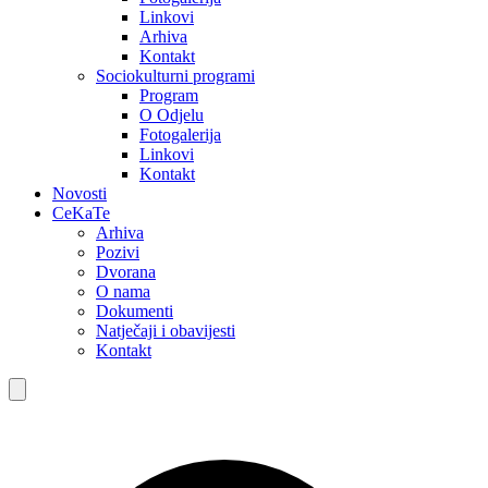
Linkovi
Arhiva
Kontakt
Sociokulturni programi
Program
O Odjelu
Fotogalerija
Linkovi
Kontakt
Novosti
CeKaTe
Arhiva
Pozivi
Dvorana
O nama
Dokumenti
Natječaji i obavijesti
Kontakt