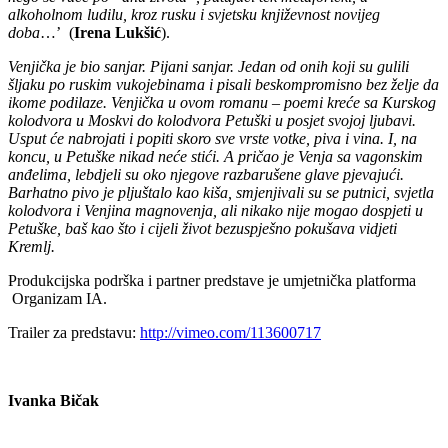
alkoholnom ludilu, kroz rusku i svjetsku književnost novijeg
doba
…’ (
Irena Lukšić
).
Venjička je bio sanjar. Pijani sanjar. Jedan od onih koji su gulili
šljaku po ruskim vukojebinama i pisali beskompromisno bez želje da
ikome podilaze. Venjička u ovom romanu – poemi kreće sa Kurskog
kolodvora u Moskvi do kolodvora Petuški u posjet svojoj ljubavi.
Usput će nabrojati i popiti skoro sve vrste votke, piva i vina. I, na
koncu, u Petuške nikad neće stići. A pričao je Venja sa vagonskim
anđelima, lebdjeli su oko njegove razbarušene glave pjevajući.
Barhatno pivo je pljuštalo kao kiša, smjenjivali su se putnici, svjetla
kolodvora i Venjina magnovenja, ali nikako nije mogao dospjeti u
Petuške, baš kao što i cijeli život bezuspješno pokušava vidjeti
Kremlj.
Produkcijska podrška i partner predstave je umjetnička platforma
Organizam IA.
Trailer za predstavu:
http://vimeo.com/113600717
Ivanka Bičak