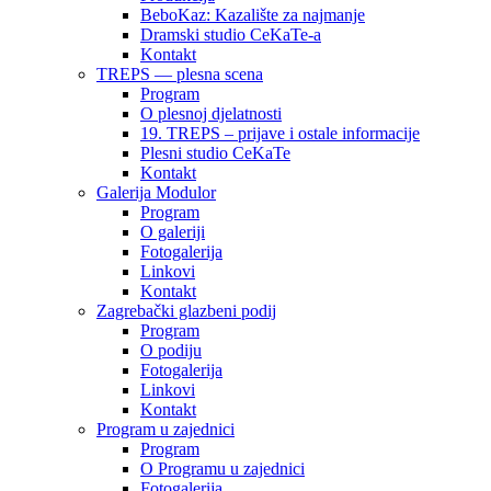
BeboKaz: Kazalište za najmanje
Dramski studio CeKaTe-a
Kontakt
TREPS — plesna scena
Program
O plesnoj djelatnosti
19. TREPS – prijave i ostale informacije
Plesni studio CeKaTe
Kontakt
Galerija Modulor
Program
O galeriji
Fotogalerija
Linkovi
Kontakt
Zagrebački glazbeni podij
Program
O podiju
Fotogalerija
Linkovi
Kontakt
Program u zajednici
Program
O Programu u zajednici
Fotogalerija