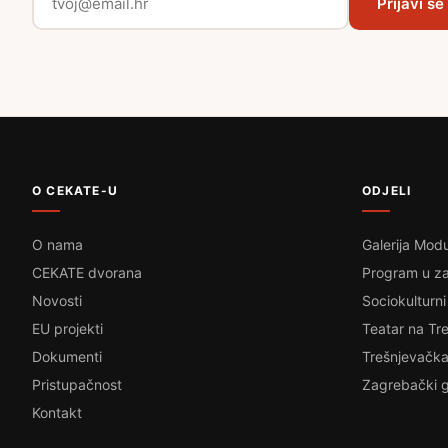
Prijavi se
O CEKATE-U
ODJELI
O nama
Galerija Modu
CEKATE dvorana
Program u za
Novosti
Sociokulturni
EU projekti
Teatar na Tre
Dokumenti
Trešnjevačka
Pristupačnost
Zagrebački g
Kontakt