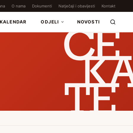
ana
O nama
Dokumenti
Natječaji i obavijesti
Kontakt
KALENDAR
ODJELI
NOVOSTI