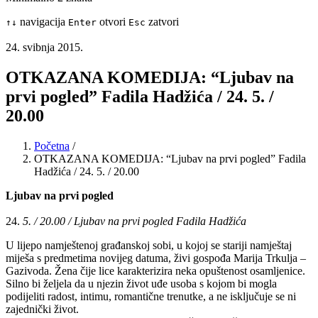
navigacija
otvori
zatvori
↑
↓
Enter
Esc
24. svibnja 2015.
OTKAZANA KOMEDIJA: “Ljubav na
prvi pogled” Fadila Hadžića / 24. 5. /
20.00
Početna
/
OTKAZANA KOMEDIJA: “Ljubav na prvi pogled” Fadila
Hadžića / 24. 5. / 20.00
Ljubav na prvi pogled
24.
5. / 20.00 / Ljubav na prvi pogled Fadila Hadžića
U lijepo namještenoj građanskoj sobi, u kojoj se stariji namještaj
miješa s predmetima novijeg datuma, živi gospođa Marija Trkulja –
Gazivoda. Žena čije lice karakterizira neka opuštenost osamljenice.
Silno bi željela da u njezin život uđe usoba s kojom bi mogla
podijeliti radost, intimu, romantične trenutke, a ne isključuje se ni
zajednički život.