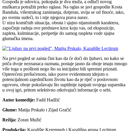
Gospođa je udovica, pokopala je dva muža, a odluči novog
muškarca potražiti preko oglasa. Na oglas se javi gospodin Kosta
Bandula, višestrukog zanimanja, dotjeran, uvija se od finoće, iako,
po svemu sudeći, to i nije njegova prava narav.
U nizu komičnih situacija, obrata i sjajno nijansiranih karaktera,
započinje radnja ove predstave kroz koju vas, od ekspozicije,
zapleta, kulminacije, peripetije do samog raspleta vode sjajna
glumačka imena.
Na prvi pogled se zaista čini kao da će doći do ljubavi, no kako se
priča dvoje neznanaca razmata, postaje jasno da oboje imaju mnogo
više toga u prošlosti nego što su inicijalno bili spremni priznati.
Opterećeni prešućenom, iako posve evidentnom idejom o
potencijalnom zajedničkom životu kao da je riječ o poslovnom
ugovoru, oboje pokušavaju što suptilnije ispipati svojega suparnika
u ovoj igri, pritom selektivno otkrivajući informacije o sebi.
Autor komedije:
Fadil Hadžić
Glume:
Matija Prskalo i Zijad Gračić
Režija:
Zoran Mužić
Produkcija:
Kazalište Kerempuh i Kazališna grupa Lectirum