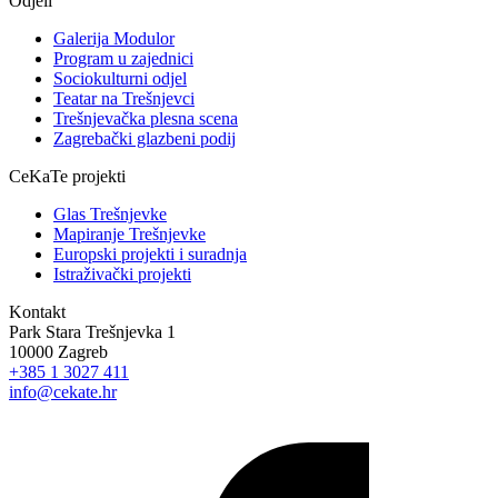
Odjeli
Galerija Modulor
Program u zajednici
Sociokulturni odjel
Teatar na Trešnjevci
Trešnjevačka plesna scena
Zagrebački glazbeni podij
CeKaTe projekti
Glas Trešnjevke
Mapiranje Trešnjevke
Europski projekti i suradnja
Istraživački projekti
Kontakt
Park Stara Trešnjevka 1
10000 Zagreb
+385 1 3027 411
info@cekate.hr