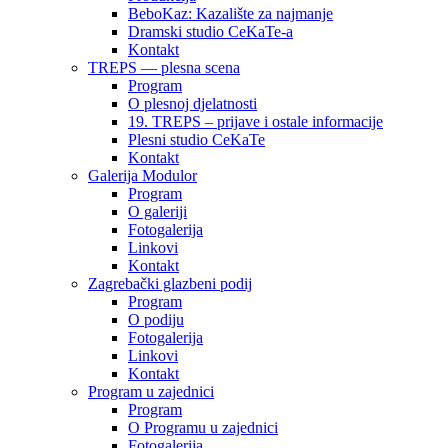
BeboKaz: Kazalište za najmanje
Dramski studio CeKaTe-a
Kontakt
TREPS — plesna scena
Program
O plesnoj djelatnosti
19. TREPS – prijave i ostale informacije
Plesni studio CeKaTe
Kontakt
Galerija Modulor
Program
O galeriji
Fotogalerija
Linkovi
Kontakt
Zagrebački glazbeni podij
Program
O podiju
Fotogalerija
Linkovi
Kontakt
Program u zajednici
Program
O Programu u zajednici
Fotogalerija