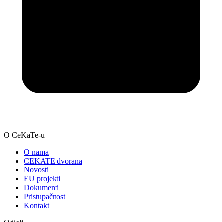
O CeKaTe-u
O nama
CEKATE dvorana
Novosti
EU projekti
Dokumenti
Pristupačnost
Kontakt