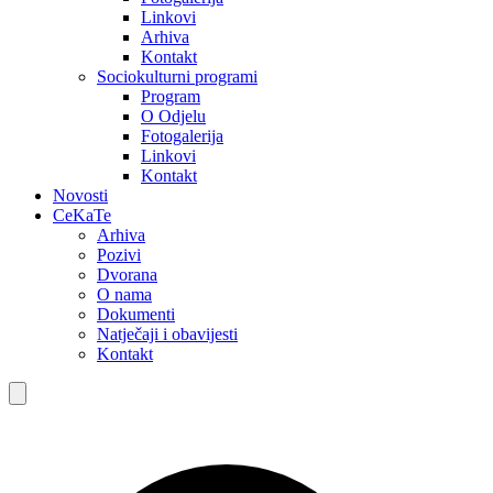
Linkovi
Arhiva
Kontakt
Sociokulturni programi
Program
O Odjelu
Fotogalerija
Linkovi
Kontakt
Novosti
CeKaTe
Arhiva
Pozivi
Dvorana
O nama
Dokumenti
Natječaji i obavijesti
Kontakt