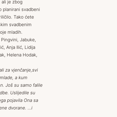
 ali je zbog
no planirani svadbeni
ličilo. Tako ćete
rskim svadbenim
oje mladih.
 Pingvini, Jabuke,
, Anja Ilić, Lidija
jak, Helena Hodak,
li za vjenčanje,svi
 mlade, a kum
en. Još su samo falile
dbe. Uslijedile su
ega pojavila Ona sa
ene dvorane. …i