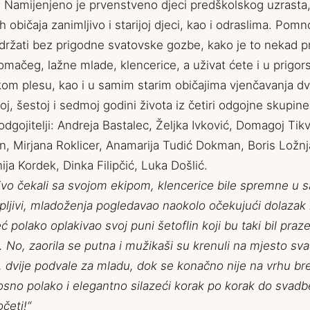
h. Namijenjeno je prvenstveno djeci predškolskog uzrasta,
h običaja zanimljivo i starijoj djeci, kao i odraslima. Pom
držati bez prigodne svatovske gozbe, kako je to nekad pri
omačeg, lažne mlade, klencerice, a uživat ćete i u prigo
skom plesu, kao i u samim starim običajima vjenčavanja dv
oj, šestoj i sedmoj godini života iz četiri odgojne skupine
 odgojitelji: Andreja Bastalec, Željka Ivković, Domagoj Tikvić
in, Mirjana Roklicer, Anamarija Tudić Dokman, Boris Ložn
ija Kordek, Dinka Filipčić, Luka Došlić.
ivo čekali sa svojom ekipom, klencerice bile spremne u sa
rpljivi, mladoženja pogledavao naokolo očekujući dolazak
ć polako oplakivao svoj puni šetoflin koji bu taki bil praz
 No, zaorila se putna i mužikaši su krenuli na mjesto sva
i, dvije podvale za mladu, dok se konačno nije na vrhu br
no polako i elegantno silazeći korak po korak do svadb
četi!“