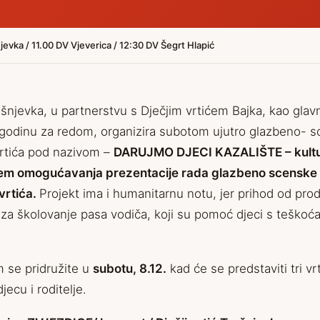
ka / 11.00 DV Vjeverica / 12:30 DV Šegrt Hlapić
ešnjevka, u partnerstvu s Dječjim vrtićem Bajka, kao gla
 godinu za redom, organizira subotom ujutro glazbeno- 
vrtića pod nazivom –
DARUJMO DJECI KAZALIŠTE – kult
iljem omogućavanja prezentacije rada glazbeno scenske 
vrtića.
Projekt ima i humanitarnu notu, jer prihod od pro
 za školovanje pasa vodiča, koji su pomoć djeci s teško
 se pridružite u
subotu, 8.12.
kad će se predstaviti tri vr
jecu i roditelje.