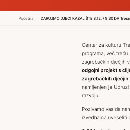
Početna
/
DARUJMO DJECI KAZALIŠTE 8.12. / 9:30 DV Trešnjev
Centar za kulturu Tr
programa, već treću
zagrebačkih dječjih 
odgojni projekt s c
zagrebačkih dječjih 
namijenjen je Udruzi
razvoju.
Pozivamo vas da nam
izvedbama uveseliti d