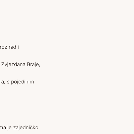
roz rad i
 Zvjezdana Braje,
ra, s pojedinim
ma je zajedničko