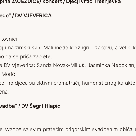
ina ZVJEZDICE/ koncert / Dječji vrtić Trešnjevka
i Medo” / DV VJEVERICA
ikovnici
u na zimski san. Mali medo kroz igru i zabavu, a veliki k
o da se priča zaplete.
ice DV Vjeverica: Sanda Novak-Miljuš, Jasminka Nedoklan,
a Morić
ce, no djeca su aktivni promatrači, humorističnog karakte
ena.
vadba” / DV Šegrt Hlapić
ke svadbe sa svim pratećim prigorskim svadbenim običaji