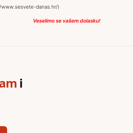
//www.sesvete-danas.hr/)
Veselimo se vašem dolasku!
ram
i
,