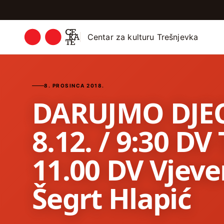
Centar za kulturu Trešnjevka
8. PROSINCA 2018.
DARUJMO DJEC
8.12. / 9:30 DV
11.00 DV Vjeve
Šegrt Hlapić