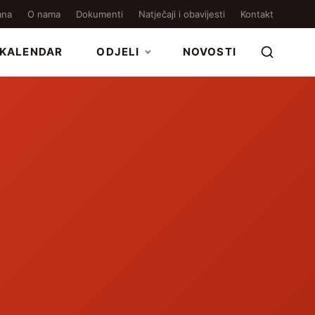
ana
O nama
Dokumenti
Natječaji i obavijesti
Kontakt
KALENDAR
ODJELI
NOVOSTI