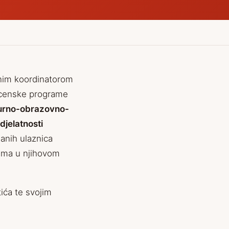
vnim koordinatorom
scenske programe
urno-obrazovno-
djelatnosti
danih ulaznica
ćama u njihovom
tića te svojim