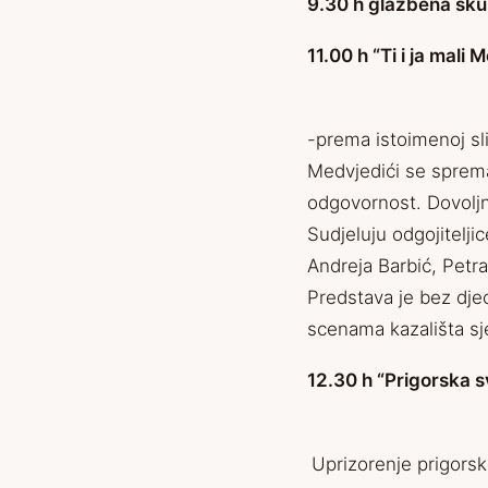
9.30 h glazbena skup
11.00 h “Ti i ja mal
-prema istoimenoj sl
Medvjedići se spremaj
odgovornost. Dovoljn
Sudjeluju odgojitelj
Andreja Barbić, Petr
Predstava je bez dje
scenama kazališta sj
12.30 h “Prigorska s
Uprizorenje prigors