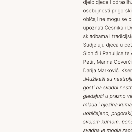
djelo djece i odrasli
osebujnosti prigorski
običaji ne mogu se o
upoznati Ćesnika i D
skladbama i tradicij
Sudjeluju djeca u pet
Slonići i Pahuljice te
Petir, Marina Govorč
Darija Marković, Ksen
„Mužikaši su nestrplj
gosti na svadbi nest
gledajući u prazno ve
mlada i njezina kuma.
uobičajeno, prigorsk
svojom kumom, ponos
svadba je mogla zapo