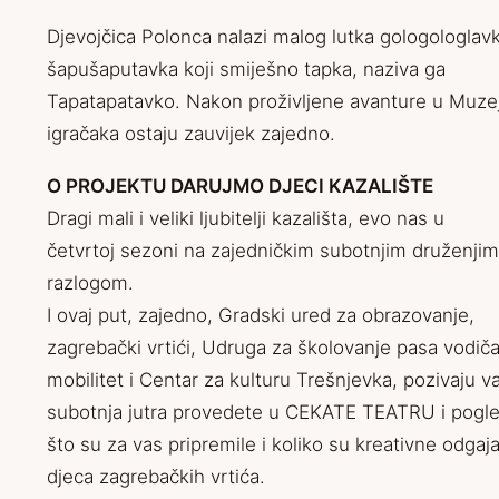
Djevojčica Polonca nalazi malog lutka gologologlav
šapušaputavka koji smiješno tapka, naziva ga
Tapatapatavko. Nakon proživljene avanture u Muze
igračaka ostaju zauvijek zajedno.
O PROJEKTU DARUJMO DJECI KAZALIŠTE
Dragi mali i veliki ljubitelji kazališta, evo nas u
četvrtoj sezoni na zajedničkim subotnjim druženjim
razlogom.
I ovaj put, zajedno, Gradski ured za obrazovanje,
zagrebački vrtići, Udruga za školovanje pasa vodiča
mobilitet i Centar za kulturu Trešnjevka, pozivaju v
subotnja jutra provedete u CEKATE TEATRU i pogl
što su za vas pripremile i koliko su kreativne odgajat
djeca zagrebačkih vrtića.