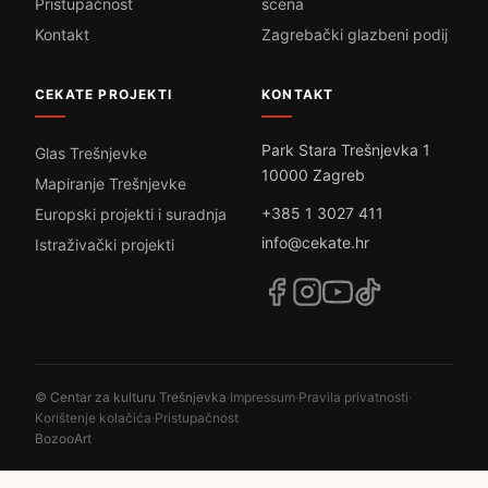
Pristupačnost
scena
Kontakt
Zagrebački glazbeni podij
CEKATE PROJEKTI
KONTAKT
Park Stara Trešnjevka 1
Glas Trešnjevke
10000 Zagreb
Mapiranje Trešnjevke
+385 1 3027 411
Europski projekti i suradnja
info@cekate.hr
Istraživački projekti
© Centar za kulturu Trešnjevka
·
Impressum
·
Pravila privatnosti
·
Korištenje kolačića
·
Pristupačnost
BozooArt