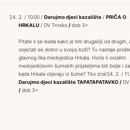
2. / 10.00 /
Darujmo djeci kazalište
/
PRIČA O
HRKALU
/ DV Trnsko
/
dob 3+
Pitate li se ikada kako je biti drugačiji od drugih, 
osjećati se dobro u svojoj koži? Tu nastaje prob
glavnog lika medvjedića Hrkala. Hoće li ostalim
medvjedićevim šumskih prijateljima biti bolje i z
kada Hrkala otjeraju iz šume? Tko zna!24. 2. / 11
Darujmo djeci kazalište TAPATAPATAVKO /
DV 
/
dob 3+