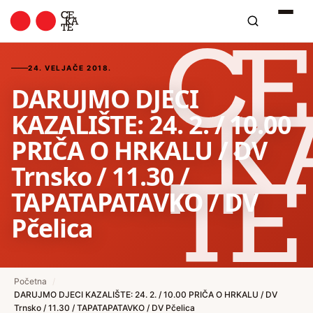
24. VELJAČE 2018.
DARUJMO DJECI
KAZALIŠTE: 24. 2. / 10.00
PRIČA O HRKALU / DV
Trnsko / 11.30 /
TAPATAPATAVKO / DV
Pčelica
Početna
/
DARUJMO DJECI KAZALIŠTE: 24. 2. / 10.00 PRIČA O HRKALU / DV
Trnsko / 11.30 / TAPATAPATAVKO / DV Pčelica