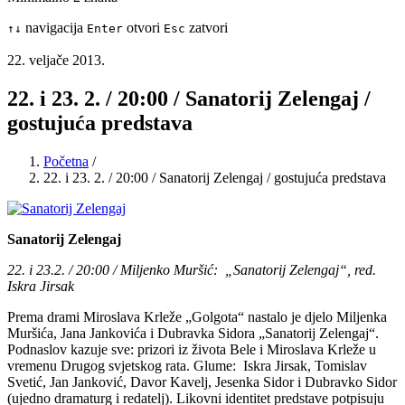
navigacija
otvori
zatvori
↑
↓
Enter
Esc
22. veljače 2013.
22. i 23. 2. / 20:00 / Sanatorij Zelengaj /
gostujuća predstava
Početna
/
22. i 23. 2. / 20:00 / Sanatorij Zelengaj / gostujuća predstava
Sanatorij Zelengaj
22. i 23.2. / 20:00 / Miljenko Muršić: „Sanatorij Zelengaj“, red.
Iskra Jirsak
Prema drami Miroslava Krleže „Golgota“ nastalo je djelo Miljenka
Muršića, Jana Jankovića i Dubravka Sidora „Sanatorij Zelengaj“.
Podnaslov kazuje sve: prizori iz života Bele i Miroslava Krleže u
vremenu Drugog svjetskog rata. Glume: Iskra Jirsak, Tomislav
Svetić, Jan Janković, Davor Kavelj, Jesenka Sidor i Dubravko Sidor
(ujedno dramaturg i redatelj). Likovni identitet predstave potpisuju