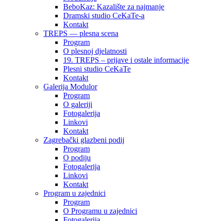
BeboKaz: Kazalište za najmanje
Dramski studio CeKaTe-a
Kontakt
TREPS — plesna scena
Program
O plesnoj djelatnosti
19. TREPS – prijave i ostale informacije
Plesni studio CeKaTe
Kontakt
Galerija Modulor
Program
O galeriji
Fotogalerija
Linkovi
Kontakt
Zagrebački glazbeni podij
Program
O podiju
Fotogalerija
Linkovi
Kontakt
Program u zajednici
Program
O Programu u zajednici
Fotogalerija