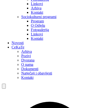
Linkovi
Arhiva
Kontakt
Sociokulturni programi
Program
O Odjelu
Fotogalerija
Linkovi
Kontakt
Novosti
CeKaTe
Arhiva
Pozivi
Dvorana
O nama
Dokumenti
Natječaji i obavijesti
Kontakt