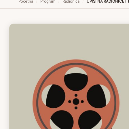
Početna
/
Program
/
Radionica
/
UPISI NA RADIONICE I