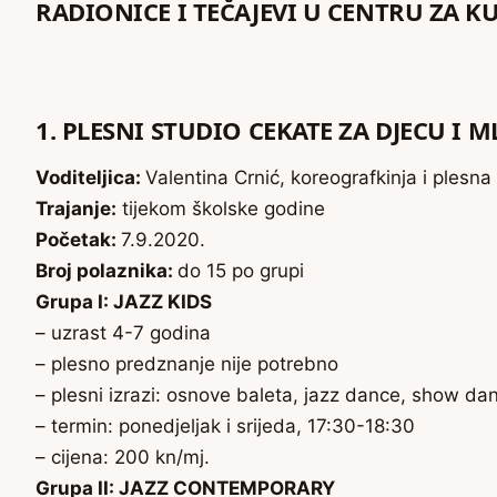
RADIONICE I TEČAJEVI U CENTRU ZA 
1. PLESNI STUDIO CEKATE ZA DJECU I 
Voditeljica:
Valentina Crnić, koreografkinja i plesn
Trajanje:
tijekom školske godine
Početak:
7.9.2020.
Broj polaznika:
do 15 po grupi
Grupa I: JAZZ KIDS
– uzrast 4-7 godina
– plesno predznanje nije potrebno
– plesni izrazi: osnove baleta, jazz dance, show da
– termin: ponedjeljak i srijeda, 17:30-18:30
– cijena: 200 kn/mj.
Grupa II: JAZZ CONTEMPORARY