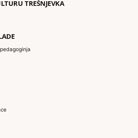
KULTURU TREŠNJEVKA
MLADE
a pedagoginja
nce