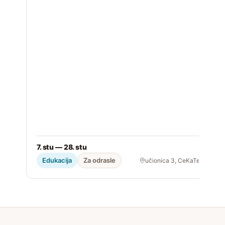
D
k
2
7. stu — 28. stu
Edukacija
Za odrasle
učionica 3, CeKaTe