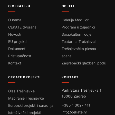
O CEKATE-U
ODJELI
O nama
Galerija Modulor
CEKATE dvorana
Program u zajednici
Novosti
Sociokulturni odjel
EU projekti
Teatar na Trešnjevci
Dokumenti
Trešnjevačka plesna
Pristupačnost
scena
Kontakt
Zagrebački glazbeni podij
CEKATE PROJEKTI
KONTAKT
Park Stara Trešnjevka 1
Glas Trešnjevke
10000 Zagreb
Mapiranje Trešnjevke
+385 1 3027 411
Europski projekti i suradnja
info@cekate.hr
Istraživački projekti