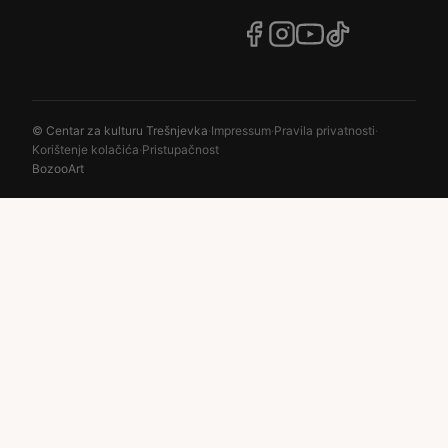
© Centar za kulturu Trešnjevka
·
Impressum
·
Pravila privatnosti
·
Korištenje kolačića
·
Pristupačnost
BozooArt