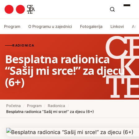
Program
O Programu u zajednici
Fotogalerija
Linkovi
Arh
RADIONICA
Besplatna radionica
“Sašij mi srce!” za djecu
(6+)
Početna
/
Program
/
Radionica
/
Besplatna radionica “Sašij mi srce!” za djecu (6+)