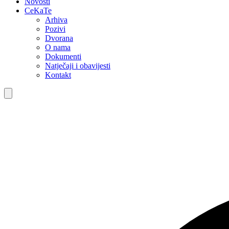
Novosti
CeKaTe
Arhiva
Pozivi
Dvorana
O nama
Dokumenti
Natječaji i obavijesti
Kontakt