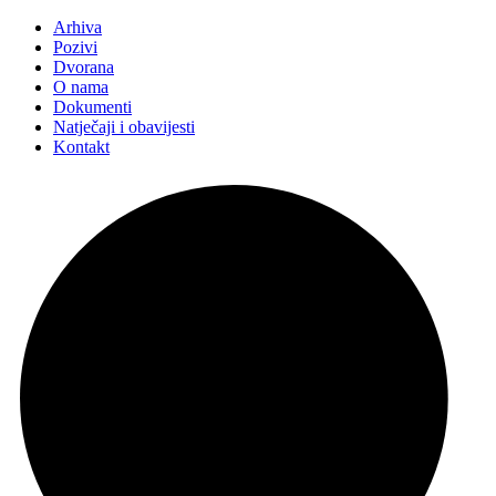
Arhiva
Pozivi
Dvorana
O nama
Dokumenti
Natječaji i obavijesti
Kontakt