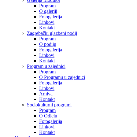
Galerija Modulor
Program
O galeriji
Fotogalerija
Linkovi
Kontakt
Zagrebački glazbeni podij
Program
O podiju
Fotogalerija
Linkovi
Kontakt
Program u zajednici
Program
O Programu u zajednici
Fotogalerija
Linkovi
Arhiva
Kontakt
Sociokulturni programi
Program
O Odjelu
Fotogalerija
Linkovi
Kontakt